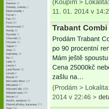
(Koupím > Lokalita
Daewoo
12
Doklady, známky
1
11. 01. 2014 v 14:
Elektromobily
2
Ferrari
1
Fiat
205
Ford
297
Trabant Combi
Havarovaná
57
Honda
22
Hyundai
71
Prodám Trabant Co
Chevrolet
11
Chrysler
15
Jaguar
0
po 90 procentní re
Jeep
12
Kabriolety
10
Mám ještě spoustu d
Kia
12
Lada
28
Cena 25000kč neb
Lancia
6
Land Rover
15
Lincoln
0
zašlu na…
Mazda
90
Mercedes-Benz
147
Mitsubishi
17
(Prodám > Lokalita
Náhradní díly
1553
Nákladní auta
375
2014 v 22:46 >
det
Nissan
50
Nosiče, autoboxy
62
Obytné přívěsy, karavany
271
Opel
194