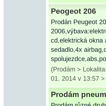
Peogeot 206
Prodán Peugeot 20
2006,výbava:elektro
cd,elektrická okna
sedadlo,4x airbag,
spolujezdce,abs,p
(Prodám > Lokalit
01. 2014 v 13:57 
Prodám pneuma
Prodám různé druh