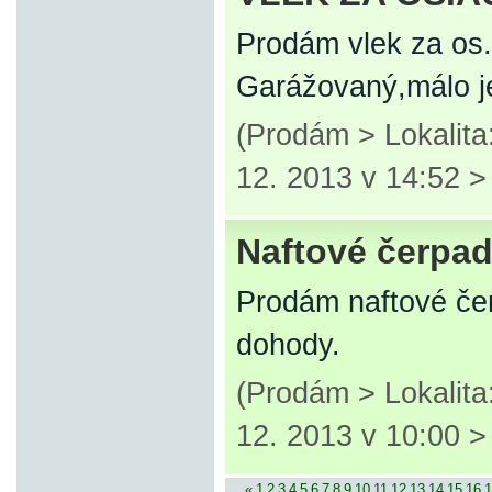
Prodám vlek za os
Garážovaný,málo jet
(Prodám > Lokalita
12. 2013 v 14:52 
Naftové čerpa
Prodám naftové če
dohody.
(Prodám > Lokalita
12. 2013 v 10:00 
«
1
2
3
4
5
6
7
8
9
10
11
12
13
14
15
16
1