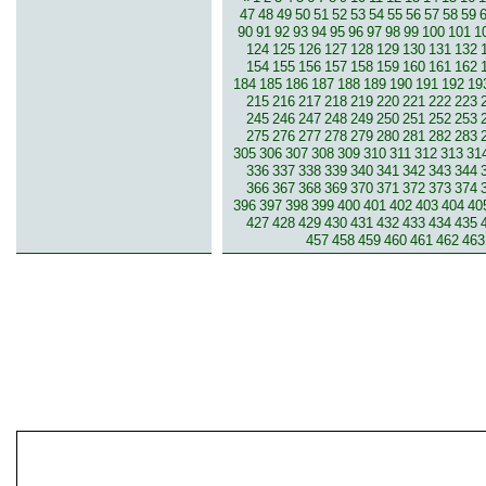
47
48
49
50
51
52
53
54
55
56
57
58
59
90
91
92
93
94
95
96
97
98
99
100
101
1
124
125
126
127
128
129
130
131
132
154
155
156
157
158
159
160
161
162
184
185
186
187
188
189
190
191
192
19
215
216
217
218
219
220
221
222
223
245
246
247
248
249
250
251
252
253
275
276
277
278
279
280
281
282
283
305
306
307
308
309
310
311
312
313
31
336
337
338
339
340
341
342
343
344
366
367
368
369
370
371
372
373
374
396
397
398
399
400
401
402
403
404
40
427
428
429
430
431
432
433
434
435
457
458
459
460
461
462
463
© 2007-2013 inzerce².cz | inzerc
inzeráty, koupím, prodám, vymě
inze