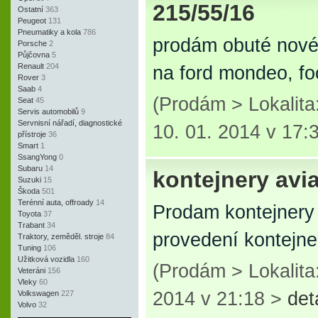
215/55/16
Ostatní
363
Peugeot
131
Pneumatiky a kola
786
prodám obuté nové
Porsche
2
Půjčovna
5
Renault
204
na ford mondeo, fo
Rover
3
Saab
4
(Prodám > Lokalit
Seat
45
Servis automobilů
9
Servnisní nářadí, diagnostické
10. 01. 2014 v 17:
přístroje
36
Smart
1
SsangYong
0
Subaru
14
kontejnery avia
Suzuki
15
Škoda
501
Terénní auta, offroady
14
Prodam kontejnery 
Toyota
37
Trabant
34
provedení kontejne
Traktory, zeměděl. stroje
84
Tuning
106
Užitková vozidla
160
(Prodám > Lokalita
Veteráni
156
Vleky
60
2014 v 21:18 >
det
Volkswagen
227
Volvo
32