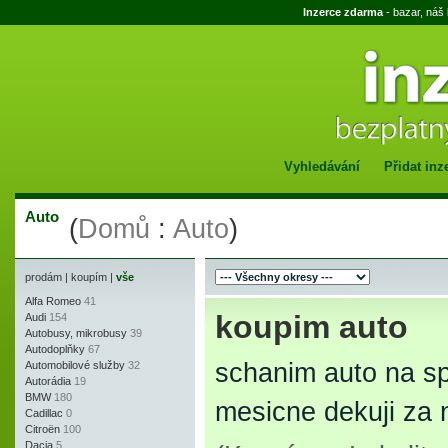
Inzerce zdarma
- bazar, náš
Vyhledávání
Přidat inz
Auto
(
Domů
:
Auto
)
prodám
|
koupím
|
vše
Alfa Romeo
41
koupim auto
Audi
154
Autobusy, mikrobusy
39
Autodoplňky
67
schanim auto na s
Automobilové služby
32
Autorádia
19
BMW
180
mesicne dekuji za 
Cadillac
0
Citroën
100
Dacia
5