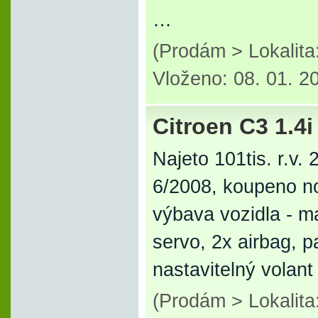
…
(Prodám > Lokalit
Vloženo: 08. 01. 2
Citroen C3 1.4i
Najeto 101tis. r.v
6/2008, koupeno no
výbava vozidla - ma
servo, 2x airbag, p
nastavitelný volan
(Prodám > Lokalita