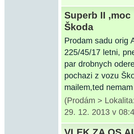
Superb II ,moc
Škoda
Prodam sadu orig A
225/45/17 letni, p
par drobnych oderek
pochazi z vozu Ško
mailem,ted nemam
(Prodám > Lokalit
29. 12. 2013 v 08:
VLEK ZA OS.