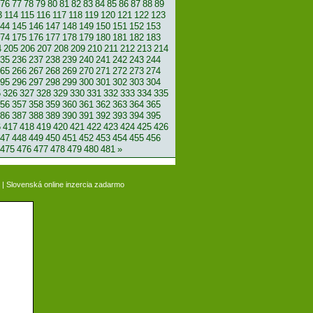
76
77
78
79
80
81
82
83
84
85
86
87
88
89
3
114
115
116
117
118
119
120
121
122
123
44
145
146
147
148
149
150
151
152
153
74
175
176
177
178
179
180
181
182
183
4
205
206
207
208
209
210
211
212
213
214
35
236
237
238
239
240
241
242
243
244
65
266
267
268
269
270
271
272
273
274
95
296
297
298
299
300
301
302
303
304
5
326
327
328
329
330
331
332
333
334
335
56
357
358
359
360
361
362
363
364
365
86
387
388
389
390
391
392
393
394
395
6
417
418
419
420
421
422
423
424
425
426
47
448
449
450
451
452
453
454
455
456
475
476
477
478
479
480
481
»
|
Slovenská online inzercia zadarmo