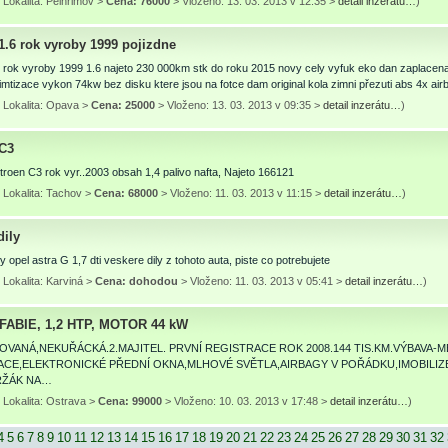
Lokalita: Pelhřimov >
Cena: 76000
> Vloženo: 13. 03. 2013 v 12:35 >
detail inzerátu…
)
1.6 rok vyroby 1999 pojizdne
5 rok vyroby 1999 1.6 najeto 230 000km stk do roku 2015 novy cely vyfuk eko dan zaplacen
klimtizace vykon 74kw bez disku ktere jsou na fotce dam original kola zimni přezuti abs 4x ai
 Lokalita: Opava >
Cena: 25000
> Vloženo: 13. 03. 2013 v 09:35 >
detail inzerátu…
)
 C3
roen C3 rok vyr..2003 obsah 1,4 palivo nafta, Najeto 166121
 Lokalita: Tachov >
Cena: 68000
> Vloženo: 11. 03. 2013 v 11:15 >
detail inzerátu…
)
dily
y opel astra G 1,7 dti veskere dily z tohoto auta, piste co potrebujete
Lokalita: Karviná >
Cena: dohodou
> Vloženo: 11. 03. 2013 v 05:41 >
detail inzerátu…
)
ABIE, 1,2 HTP, MOTOR 44 kW
OVANÁ,NEKUŘÁCKÁ.2.MAJITEL. PRVNÍ REGISTRACE ROK 2008.144 TIS.KM.VÝBAVA-
ZACE,ELEKTRONICKÉ PŘEDNÍ OKNA,MLHOVÉ SVĚTLA,AIRBAGY V POŘÁDKU,IMOBILI
RŽÁK NA…
 Lokalita: Ostrava >
Cena: 99000
> Vloženo: 10. 03. 2013 v 17:48 >
detail inzerátu…
)
4
5
6
7
8
9
10
11
12
13
14
15
16
17
18
19
20
21
22
23
24
25
26
27
28
29
30
31
32