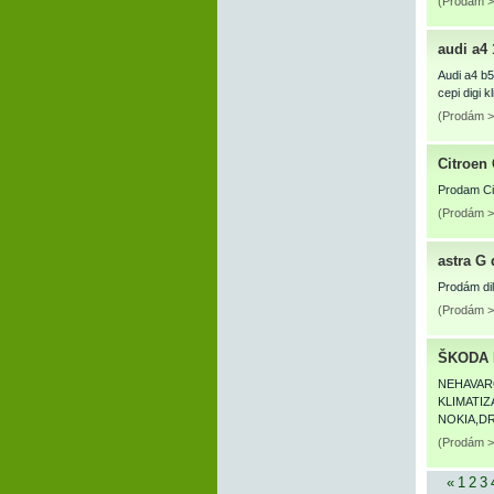
(Prodám > 
audi a4 
Audi a4 b
cepi digi 
(Prodám >
Citroen
Prodam Cit
(Prodám >
astra G 
Prodám dil
(Prodám > 
ŠKODA F
NEHAVAR
KLIMATI
NOKIA,D
(Prodám >
«
1
2
3