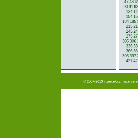
47
48
4
90
91
9
124
12
154
15
184
185
215
21
245
24
275
27
305
306
336
33
366
36
396
397
427
42
© 2007-2013 inzerce².cz | inzerce 