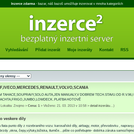
Inzerce zdarma
- bazar, náš bazoš umožňuje inzerovat v mnoha kategoriích
Vyhledávání
Přidat inzerát
Moje inzeráty
Kontakt
RSS
F,IVECO,MERCEDES,RENAULT,VOLVO,SCANIA
M TAHACE,SOUPRAVY,SOLO AUTA,JEN MANUALY,V DOBREM TECH.STAVU.OD R.V.96,I
LACHTA,FRIGO,JUMBO,LOWDECK..PLATBA HOTOVĚ
 Lokalita: Znojmo >
Cena: 1
> Vloženo: 21. 03. 2013 v 10:58 >
detail inzerátu…
)
to veskere dily
fiata punto díly z rozebraného vozu: karosařské díly, airbagy, motor, převodovku , naprav
:brzdy ,okna, čepy,výfuky,ložiska, tlumiče....pište co potřebujete- dobírka záruka samozřejmo