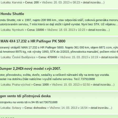
Lokalita: Karviná >
Cena: 200
> Vloženo: 20. 03. 2013 v 08:23 >
detail inzerátu…
)
Hondu Shuttle
du Shuttle, rok v. 1997, najeto 208 986 km., stav odpovídá stáří, celková generálka mororu
utorizovaném servisu, 7 míst která se dají složit i úplně vyndat. Nyní bez STK. Už nějakou
 Lokalita: Nymburk >
Cena: 15000
> Vloženo: 18. 03. 2013 v 10:23 >
detail inzerátu…
)
 MAN 4X4 17.232 s HR Palfinger PK 5800
ístranný sklápěč MAN 17.232 s HR Palfinger 5800. Najeto 361 000 km, objem 6871 ccm, vý
čná hmotnost 8975 kg, rok výroby 1993, STK do 2/2015, převodovka manuální, počtem míst
 Lokalita: České Budějovice >
Cena: 470000
> Vloženo: 15. 03. 2013 v 10:19 >
detail inzerá
 Jumper 2,2HDI-nový model r.výr.2007.
or, převodovku, světla, dveře, sedačky a veškeré náhradní díly na tento typ vozidla.
slat i na dobírku.Dále nabízíme i využití našeho servisu. Tel.č.737910888
 Lokalita: Praha-východ >
Cena: 1000
> Vloženo: 15. 03. 2013 v 02:50 >
detail inzerátu…
)
gen vento tdi přistrojová deska
strojovku na vento tdi rv.94-95 tel:736751688
Lokalita: Svitavy >
Cena: dohodou
> Vloženo: 14. 03. 2013 v 16:54 >
detail inzerátu…
)