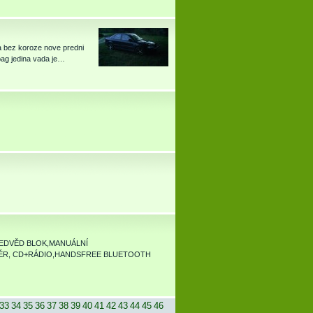
a bez koroze nove predni
rbag jedina vada je…
MEDVĚD BLOK,MANUÁLNÍ
ZÉR, CD+RÁDIO,HANDSFREE BLUETOOTH
33
34
35
36
37
38
39
40
41
42
43
44
45
46