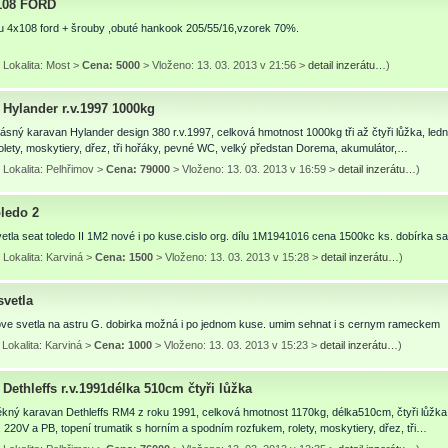
108 FORD
u 4x108 ford + šrouby ,obuté hankook 205/55/16,vzorek 70%.
 Lokalita: Most >
Cena: 5000
> Vloženo: 13. 03. 2013 v 21:56 >
detail inzerátu…
)
 Hylander r.v.1997 1000kg
sný karavan Hylander design 380 r.v.1997, celková hmotnost 1000kg tři až čtyři lůžka, ledn
rolety, moskytiery, dřez, tři hořáky, pevné WC, velký předstan Dorema, akumulátor,…
Lokalita: Pelhřimov >
Cena: 79000
> Vloženo: 13. 03. 2013 v 16:59 >
detail inzerátu…
)
oledo 2
tla seat toledo II 1M2 nové i po kuse.cislo org. dílu 1M1941016 cena 1500kc ks. dobírka s
Lokalita: Karviná >
Cena: 1500
> Vloženo: 13. 03. 2013 v 15:28 >
detail inzerátu…
)
svetla
ve svetla na astru G. dobirka možná i po jednom kuse. umim sehnat i s cernym rameckem
Lokalita: Karviná >
Cena: 1000
> Vloženo: 13. 03. 2013 v 15:23 >
detail inzerátu…
)
Dethleffs r.v.1991délka 510cm čtyři lůžka
ný karavan Dethleffs RM4 z roku 1991, celková hmotnost 1170kg, délka510cm, čtyři lůžka, o
, 220V a PB, topení trumatik s horním a spodním rozfukem, rolety, moskytiery, dřez, tři…