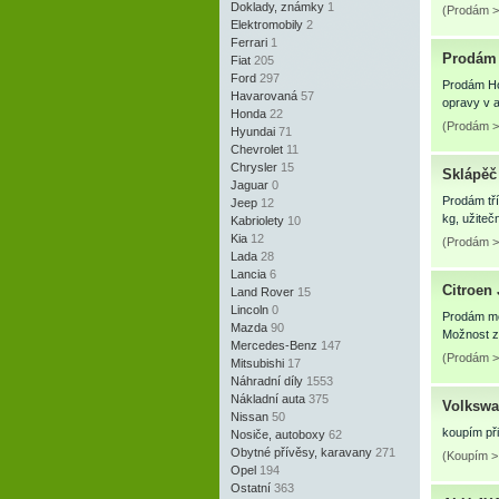
Doklady, známky
1
(Prodám > 
Elektromobily
2
Ferrari
1
Prodám 
Fiat
205
Ford
297
Prodám Hon
Havarovaná
57
opravy v a
Honda
22
(Prodám >
Hyundai
71
Chevrolet
11
Chrysler
15
Sklápěč
Jaguar
0
Prodám tř
Jeep
12
kg, užite
Kabriolety
10
Kia
12
(Prodám >
Lada
28
Lancia
6
Citroen
Land Rover
15
Lincoln
0
Prodám mot
Mazda
90
Možnost za
Mercedes-Benz
147
(Prodám >
Mitsubishi
17
Náhradní díly
1553
Nákladní auta
375
Volkswa
Nissan
50
koupím při
Nosiče, autoboxy
62
Obytné přívěsy, karavany
271
(Koupím > 
Opel
194
Ostatní
363