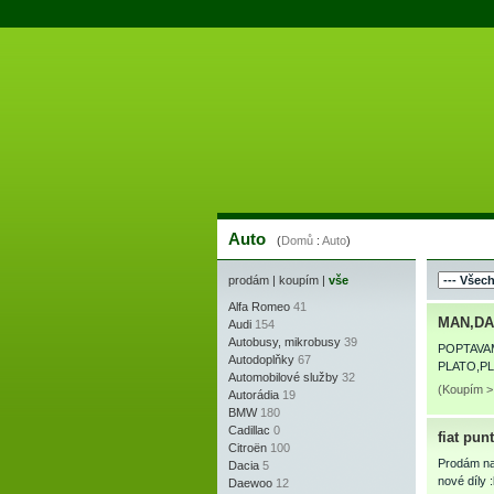
Auto
(
Domů
:
Auto
)
prodám
|
koupím
|
vše
Alfa Romeo
41
MAN,DA
Audi
154
Autobusy, mikrobusy
39
POPTAVA
Autodoplňky
67
PLATO,P
Automobilové služby
32
(Koupím >
Autorádia
19
BMW
180
Cadillac
0
fiat pun
Citroën
100
Prodám na 
Dacia
5
nové díly 
Daewoo
12