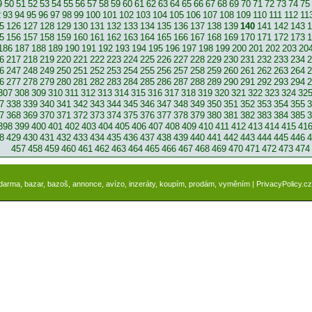
9
50
51
52
53
54
55
56
57
58
59
60
61
62
63
64
65
66
67
68
69
70
71
72
73
74
75
2
93
94
95
96
97
98
99
100
101
102
103
104
105
106
107
108
109
110
111
112
11
5
126
127
128
129
130
131
132
133
134
135
136
137
138
139
140
141
142
143
1
5
156
157
158
159
160
161
162
163
164
165
166
167
168
169
170
171
172
173
1
186
187
188
189
190
191
192
193
194
195
196
197
198
199
200
201
202
203
20
6
217
218
219
220
221
222
223
224
225
226
227
228
229
230
231
232
233
234
2
6
247
248
249
250
251
252
253
254
255
256
257
258
259
260
261
262
263
264
2
6
277
278
279
280
281
282
283
284
285
286
287
288
289
290
291
292
293
294
2
307
308
309
310
311
312
313
314
315
316
317
318
319
320
321
322
323
324
32
7
338
339
340
341
342
343
344
345
346
347
348
349
350
351
352
353
354
355
3
7
368
369
370
371
372
373
374
375
376
377
378
379
380
381
382
383
384
385
3
398
399
400
401
402
403
404
405
406
407
408
409
410
411
412
413
414
415
41
8
429
430
431
432
433
434
435
436
437
438
439
440
441
442
443
444
445
446
4
457
458
459
460
461
462
463
464
465
466
467
468
469
470
471
472
473
474
zdarma, bazar, bazoš, annonce, avízo, inzeráty, koupím, prodám, vyměním |
PrivacyPolicy.cz