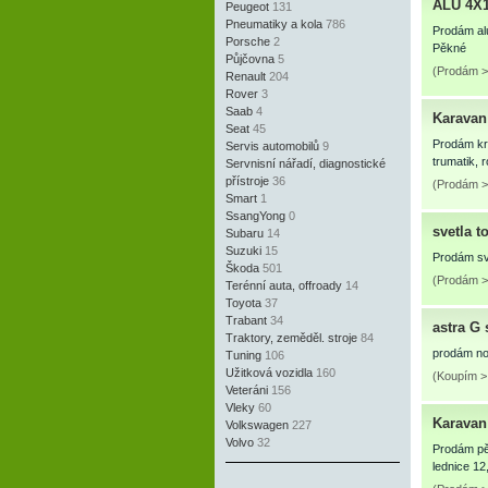
ALU 4X
Peugeot
131
Pneumatiky a kola
786
Prodám al
Porsche
2
Pěkné
Půjčovna
5
(Prodám >
Renault
204
Rover
3
Saab
4
Karavan
Seat
45
Prodám krá
Servis automobilů
9
trumatik, 
Servnisní nářadí, diagnostické
přístroje
36
(Prodám > 
Smart
1
SsangYong
0
svetla t
Subaru
14
Suzuki
15
Prodám sve
Škoda
501
(Prodám > 
Terénní auta, offroady
14
Toyota
37
Trabant
34
astra G 
Traktory, zeměděl. stroje
84
prodám no
Tuning
106
Užitková vozidla
160
(Koupím > 
Veteráni
156
Vleky
60
Karavan 
Volkswagen
227
Volvo
32
Prodám pěk
lednice 12