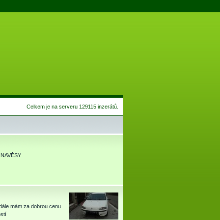
Celkem je na serveru 129115 inzerátů.
 NAVĚSY
y,dále mám za dobrou cenu
stí