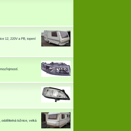
ice 12, 220V a PB, topení
amozřejmostí.
ddělitelná ložnice, velká