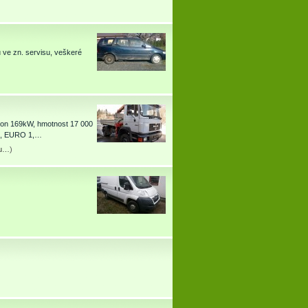
 ve zn. servisu, veškeré
…
kon 169kW, hmotnost 17 000
 4, EURO 1,…
tu…
)