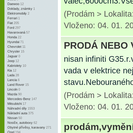
válec,6000cm3.Vše 
Daewoo
12
Doklady, známky
1
(Prodám > Lokalit
Elektromobily
2
Ferrari
1
Fiat
205
Vloženo: 04. 01. 2
Ford
297
Havarovaná
57
Honda
22
Hyundai
71
PRODÁ NEBO 
Chevrolet
11
Chrysler
15
Jaguar
0
nisan infiniti G35
Jeep
12
Kabriolety
10
vada v elektrice n
Kia
12
Lada
28
stavu.Nebouraného
Lancia
6
Land Rover
15
Lincoln
0
(Prodám > Lokalit
Mazda
90
Mercedes-Benz
147
Mitsubishi
17
Vloženo: 04. 01. 2
Náhradní díly
1553
Nákladní auta
375
Nissan
50
Nosiče, autoboxy
62
prodám,vyměn
Obytné přívěsy, karavany
271
Opel
194