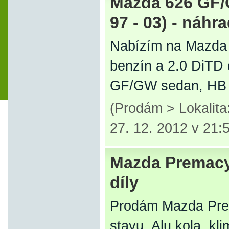
Mazda 626 GF/GW
97 - 03) - náhra
Nabízím na Mazda 6
benzín a 2.0 DiTD 
GF/GW sedan, HB i 
(Prodám > Lokalita
27. 12. 2012 v 21:
Mazda Premacy 1
díly
Prodám Mazda Prem
stavu. Alu kola, kli