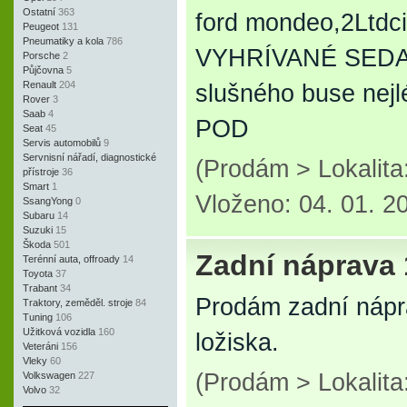
Ostatní
363
ford mondeo,2Ltd
Peugeot
131
Pneumatiky a kola
786
VYHRÍVANÉ SEDAČ
Porsche
2
Půjčovna
5
Renault
204
slušného buse nej
Rover
3
Saab
4
POD
Seat
45
Servis automobilů
9
Servnisní nářadí, diagnostické
(Prodám > Lokalit
přístroje
36
Smart
1
Vloženo: 04. 01. 2
SsangYong
0
Subaru
14
Suzuki
15
Škoda
501
Zadní náprava
Terénní auta, offroady
14
Toyota
37
Trabant
34
Prodám zadní nápr
Traktory, zeměděl. stroje
84
Tuning
106
Užitková vozidla
160
ložiska.
Veteráni
156
Vleky
60
(Prodám > Lokalita
Volkswagen
227
Volvo
32