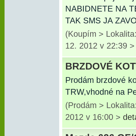
NABIDNETE NA T
TAK SMS JA ZAV
(Koupím > Lokalit
12. 2012 v 22:39 
BRZDOVÉ KO
Prodám brzdové ko
TRW,vhodné na Peu
(Prodám > Lokalita
2012 v 16:00 >
det