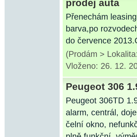
prodej auta
Přenechám leasing 
barva,po rozvodec
do července 2013
(Prodám > Lokalit
Vloženo: 26. 12. 2
Peugeot 306 1
Peugeot 306TD 1.9
alarm, centrál, do
čelní okno, nefunk
plně funkční, výmě