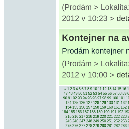
(Prodám > Lokalita
2012 v 10:23 >
det
Kontejner na av
Prodám kontejner n
(Prodám > Lokalita
2012 v 10:00 >
det
«
1
2
3
4
5
6
7
8
9
10
11
12
13
14
15
16
1
47
48
49
50
51
52
53
54
55
56
57
58
59
90
91
92
93
94
95
96
97
98
99
100
101
1
124
125
126
127
128
129
130
131
132
154
155
156
157
158
159
160
161
162
184
185
186
187
188
189
190
191
192
19
215
216
217
218
219
220
221
222
223
245
246
247
248
249
250
251
252
253
275
276
277
278
279
280
281
282
283