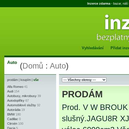
Inzerce zdarma
- bazar, náš
Vyhledávání
Přidat inz
Auto
(
Domů
:
Auto
)
prodám
|
koupím
|
vše
Alfa Romeo
41
PRODÁM
Audi
154
Autobusy, mikrobusy
39
Autodoplňky
67
Prod. V W BROUK 
Automobilové služby
32
Autorádia
19
BMW
180
slušný.JAGU8R XJ
Cadillac
0
Citroën
100
Dacia
5