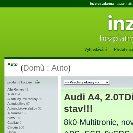
Inzerce zdarma
- bazar, náš
Vyhledávání
Přidat inz
Auto
(
Domů
:
Auto
)
prodám
|
koupím
|
vše
Alfa Romeo
41
Audi A4, 2.0TDi
Audi
154
Autobusy, mikrobusy
39
Autodoplňky
67
stav!!!
Automobilové služby
32
Autorádia
19
BMW
180
8k0-Multitronic, n
Cadillac
0
Citroën
100
Dacia
5