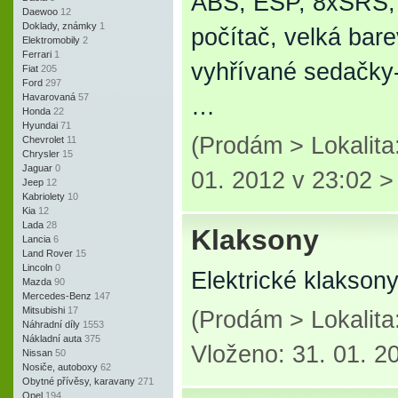
ABS, ESP, 8xSRS, 
Daewoo
12
Doklady, známky
1
počítač, velká bar
Elektromobily
2
Ferrari
1
vyhřívané sedačky-
Fiat
205
Ford
297
Havarovaná
57
…
Honda
22
Hyundai
71
(Prodám > Lokalita
Chevrolet
11
Chrysler
15
Jaguar
0
01. 2012 v 23:02 
Jeep
12
Kabriolety
10
Kia
12
Lada
28
Klaksony
Lancia
6
Land Rover
15
Lincoln
0
Elektrické klakson
Mazda
90
Mercedes-Benz
147
Mitsubishi
17
(Prodám > Lokalita
Náhradní díly
1553
Nákladní auta
375
Vloženo: 31. 01. 2
Nissan
50
Nosiče, autoboxy
62
Obytné přívěsy, karavany
271
Opel
194