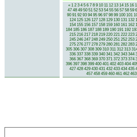
«
1
2
3
4
5
6
7
8
9
10
11
12
13
14
15
16
1
47
48
49
50
51
52
53
54
55
56
57
58
59
90
91
92
93
94
95
96
97
98
99
100
101
1
124
125
126
127
128
129
130
131
132
154
155
156
157
158
159
160
161
162
184
185
186
187
188
189
190
191
192
19
215
216
217
218
219
220
221
222
223
245
246
247
248
249
250
251
252
253
275
276
277
278
279
280
281
282
283
305
306
307
308
309
310
311
312
313
31
336
337
338
339
340
341
342
343
344
366
367
368
369
370
371
372
373
374
396
397
398
399
400
401
402
403
404
40
427
428
429
430
431
432
433
434
435
457
458
459
460
461
462
463
© 2007-2013 inzerce².cz | inzerc
inzeráty, koupím, prodám, vymě
inze