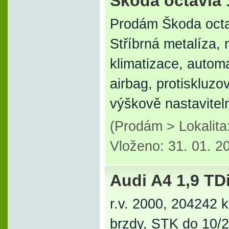
Škoda octavia 
Prodám Škoda octa
Stříbrná metalíza,
klimatizace, automa
airbag, protiskluz
výškově nastavitel
(Prodám > Lokalit
Vloženo: 31. 01. 2
Audi A4 1,9 TD
r.v. 2000, 204242 
brzdy, STK do 10/20