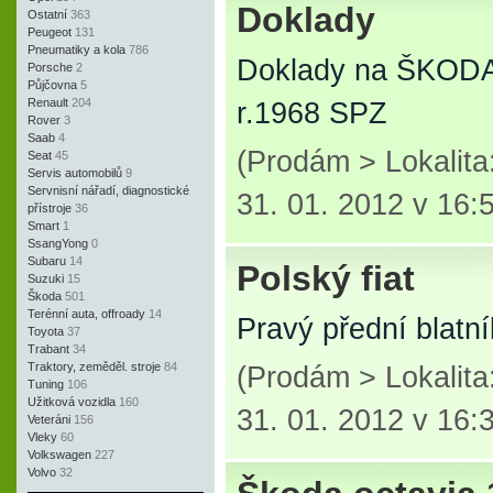
Doklady
Ostatní
363
Peugeot
131
Pneumatiky a kola
786
Doklady na ŠKODA
Porsche
2
Půjčovna
5
Renault
204
r.1968 SPZ
Rover
3
Saab
4
(Prodám > Lokalita
Seat
45
Servis automobilů
9
Servnisní nářadí, diagnostické
31. 01. 2012 v 16:
přístroje
36
Smart
1
SsangYong
0
Subaru
14
Polský fiat
Suzuki
15
Škoda
501
Terénní auta, offroady
14
Pravý přední blatn
Toyota
37
Trabant
34
Traktory, zeměděl. stroje
84
(Prodám > Lokalita
Tuning
106
Užitková vozidla
160
31. 01. 2012 v 16:
Veteráni
156
Vleky
60
Volkswagen
227
Volvo
32