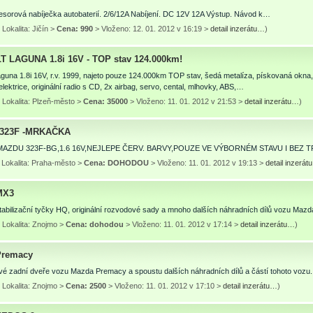
esorová nabíječka autobaterií. 2/6/12A Nabíjení. DC 12V 12A Výstup. Návod k…
Lokalita: Jičín >
Cena: 990
> Vloženo: 12. 01. 2012 v 16:19 >
detail inzerátu…
)
 LAGUNA 1.8i 16V - TOP stav 124.000km!
guna 1.8i 16V, r.v. 1999, najeto pouze 124.000km TOP stav, šedá metalíza, pískovaná okna, di
elektrice, originální radio s CD, 2x airbag, servo, cental, mlhovky, ABS,…
 Lokalita: Plzeň-město >
Cena: 35000
> Vloženo: 11. 01. 2012 v 21:53 >
detail inzerátu…
)
323F -MRKAČKA
AZDU 323F-BG,1.6 16V,NEJLEPE ČERV. BARVY,POUZE VE VÝBORNÉM STAVU I BEZ 
 Lokalita: Praha-město >
Cena: DOHODOU
> Vloženo: 11. 01. 2012 v 19:13 >
detail inzerá
MX3
tabilizační tyčky HQ, originální rozvodové sady a mnoho dalších náhradních dílů vozu Maz
 Lokalita: Znojmo >
Cena: dohodou
> Vloženo: 11. 01. 2012 v 17:14 >
detail inzerátu…
)
Premacy
vé zadní dveře vozu Mazda Premacy a spoustu dalších náhradních dílů a částí tohoto vozu.
 Lokalita: Znojmo >
Cena: 2500
> Vloženo: 11. 01. 2012 v 17:10 >
detail inzerátu…
)