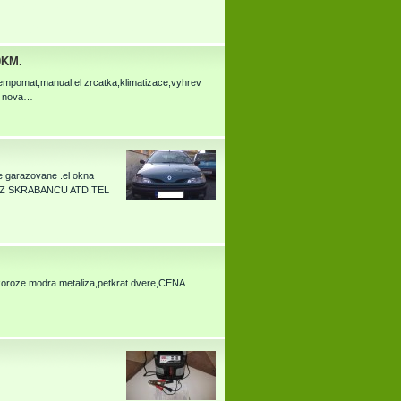
0KM.
at,manual,el zrcatka,klimatizace,vyhrev
os nova…
arazovane .el okna
EZ SKRABANCU ATD.TEL
 koroze modra metaliza,petkrat dvere,CENA