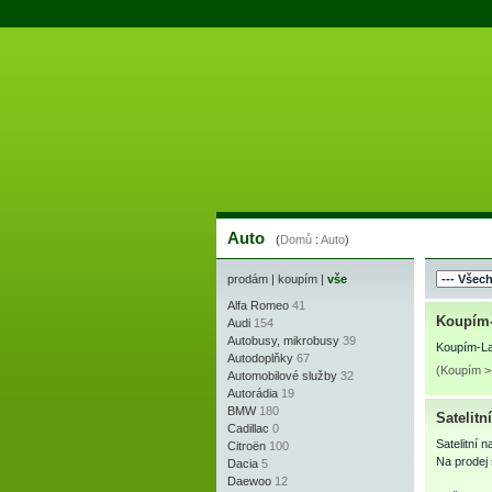
Auto
(
Domů
:
Auto
)
prodám
|
koupím
|
vše
Alfa Romeo
41
Koupím-
Audi
154
Autobusy, mikrobusy
39
Koupím-Lad
Autodoplňky
67
(Koupím >
Automobilové služby
32
Autorádia
19
BMW
180
Satelit
Cadillac
0
Satelitn
Citroën
100
Na prodej 
Dacia
5
Daewoo
12