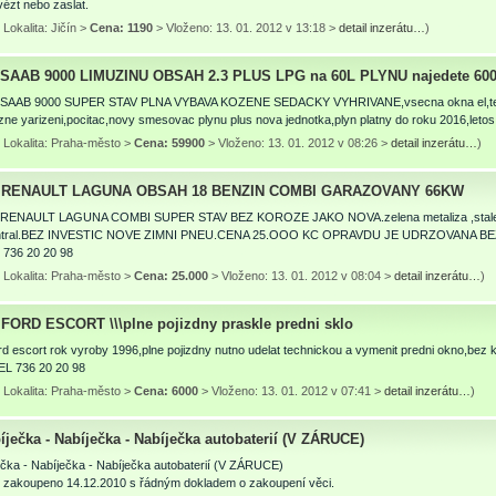
ézt nebo zaslat.
Lokalita: Jičín >
Cena: 1190
> Vloženo: 13. 01. 2012 v 13:18 >
detail inzerátu…
)
AAB 9000 LIMUZINU OBSAH 2.3 PLUS LPG na 60L PLYNU najedete 60
AAB 9000 SUPER STAV PLNA VYBAVA KOZENE SEDACKY VYHRIVANE,vsecna okna el,tempom
zne yarizeni,pocitac,novy smesovac plynu plus nova jednotka,plyn platny do roku 2016,let
 Lokalita: Praha-město >
Cena: 59900
> Vloženo: 13. 01. 2012 v 08:26 >
detail inzerátu…
)
 RENAULT LAGUNA OBSAH 18 BENZIN COMBI GARAZOVANY 66KW
ENAULT LAGUNA COMBI SUPER STAV BEZ KOROZE JAKO NOVA.zelena metaliza ,stale g
entral.BEZ INVESTIC NOVE ZIMNI PNEU.CENA 25.OOO KC OPRAVDU JE UDRZOVANA B
736 20 20 98
 Lokalita: Praha-město >
Cena: 25.000
> Vloženo: 13. 01. 2012 v 08:04 >
detail inzerátu…
)
FORD ESCORT \\\plne pojizdny praskle predni sklo
d escort rok vyroby 1996,plne pojizdny nutno udelat technickou a vymenit predni okno,bez
L 736 20 20 98
 Lokalita: Praha-město >
Cena: 6000
> Vloženo: 13. 01. 2012 v 07:41 >
detail inzerátu…
)
ječka - Nabíječka - Nabíječka autobaterií (V ZÁRUCE)
ečka - Nabíječka - Nabíječka autobaterií (V ZÁRUCE)
- zakoupeno 14.12.2010 s řádným dokladem o zakoupení věci.