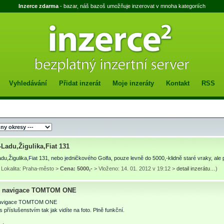
Inzerce zdarma
- bazar, náš bazoš umožňuje inzerovat v mnoha kategoriích
Vyhledávání
Přidat inzerát
Moje inzeráty
Kontakt
RSS
Ladu,Žigulika,Fiat 131
u,Žigulika,Fiat 131, nebo jedničkového Golfa, pouze levně do 5000,-klidně staré vraky, ale p
 Lokalita: Praha-město >
Cena: 5000,-
> Vloženo: 14. 01. 2012 v 19:12 >
detail inzerátu…
)
ní navigace TOMTOM ONE
í navigace TOMTOM ONE
s příslušenstvím tak jak vidíte na foto. Plně funkční.