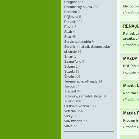
Peugeot
131
Mikroproc
Pneumatiky a kola
786
Porsche
2
(Prodám > 
Půjčovna
5
Renault
204
RENAULT
Rover
3
Saab
4
Renault La
Seat
45
zrcátka v 
Servis automobilů
9
(Prodám >
Servnisní nářadí, diagnostické
přístroje
36
Smart
1
MAZDA 
SsangYong
0
KOUPÍM M
Subaru
14
Suzuki
15
(Koupím >
Škoda
501
Terénní auta, offroady
14
Mazda 
Toyota
37
Trabant
34
Nabízím s
Traktory, zeměděl. stroje
84
(Prodám >
Tuning
106
Užitková vozidla
160
Veteráni
156
Mazda 
Vleky
60
Prodám le
Volkswagen
227
Volvo
32
(Prodám >