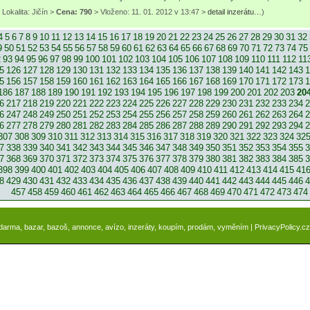
Lokalita: Jičín >
Cena: 790
> Vloženo: 11. 01. 2012 v 13:47 >
detail inzerátu…
)
4
5
6
7
8
9
10
11
12
13
14
15
16
17
18
19
20
21
22
23
24
25
26
27
28
29
30
31
32
9
50
51
52
53
54
55
56
57
58
59
60
61
62
63
64
65
66
67
68
69
70
71
72
73
74
75
2
93
94
95
96
97
98
99
100
101
102
103
104
105
106
107
108
109
110
111
112
11
5
126
127
128
129
130
131
132
133
134
135
136
137
138
139
140
141
142
143
1
5
156
157
158
159
160
161
162
163
164
165
166
167
168
169
170
171
172
173
1
186
187
188
189
190
191
192
193
194
195
196
197
198
199
200
201
202
203
20
6
217
218
219
220
221
222
223
224
225
226
227
228
229
230
231
232
233
234
2
6
247
248
249
250
251
252
253
254
255
256
257
258
259
260
261
262
263
264
2
6
277
278
279
280
281
282
283
284
285
286
287
288
289
290
291
292
293
294
2
307
308
309
310
311
312
313
314
315
316
317
318
319
320
321
322
323
324
32
7
338
339
340
341
342
343
344
345
346
347
348
349
350
351
352
353
354
355
3
7
368
369
370
371
372
373
374
375
376
377
378
379
380
381
382
383
384
385
3
398
399
400
401
402
403
404
405
406
407
408
409
410
411
412
413
414
415
41
8
429
430
431
432
433
434
435
436
437
438
439
440
441
442
443
444
445
446
4
457
458
459
460
461
462
463
464
465
466
467
468
469
470
471
472
473
474
zdarma, bazar, bazoš, annonce, avízo, inzeráty, koupím, prodám, vyměním |
PrivacyPolicy.cz