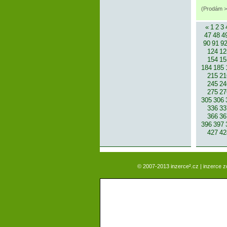
(Prodám > 
«
1
2
3
47
48
4
90
91
9
124
12
154
15
184
185
215
21
245
24
275
27
305
306
336
33
366
36
396
397
427
42
© 2007-2013 inzerce².cz | inzerce 