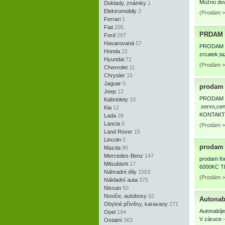
Možno dov
Doklady, známky
1
Elektromobily
2
(Prodám > 
Ferrari
1
Fiat
205
PRDAM S
Ford
297
Havarovaná
57
PRODAM S
Honda
22
zrcatek,ta
Hyundai
71
(Prodám >
Chevrolet
11
Chrysler
15
Jaguar
0
prodam
Jeep
12
PRODAM R
Kabriolety
10
.servo,c
Kia
12
KONTAKT 
Lada
28
Lancia
6
(Prodám >
Land Rover
15
Lincoln
0
prodam 
Mazda
90
Mercedes-Benz
147
prodam for
Mitsubishi
17
6000KC TE
Náhradní díly
1553
(Prodám >
Nákladní auta
375
Nissan
50
Nosiče, autoboxy
62
Autonabí
Obytné přívěsy, karavany
271
Autonabíj
Opel
194
V záruce 
Ostatní
363