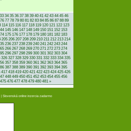
33
34
35
36
37
38
39
40
41
42
43
44
45
46
76
77
78
79
80
81
82
83
84
85
86
87
88
89
3
114
115
116
117
118
119
120
121
122
123
44
145
146
147
148
149
150
151
152
153
74
175
176
177
178
179
180
181
182
183
4
205
206
207
208
209
210
211
212
213
214
35
236
237
238
239
240
241
242
243
244
65
266
267
268
269
270
271
272
273
274
95
296
297
298
299
300
301
302
303
304
5
326
327
328
329
330
331
332
333
334
335
56
357
358
359
360
361
362
363
364
365
86
387
388
389
390
391
392
393
394
395
6
417
418
419
420
421
422
423
424
425
426
47
448
449
450
451
452
453
454
455
456
475
476
477
478
479
480
481
»
|
Slovenská online inzercia zadarmo