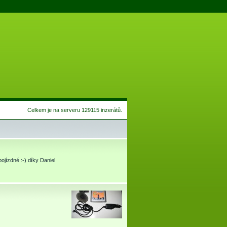
Celkem je na serveru 129115 inzerátů.
ojízdné :-) díky Daniel