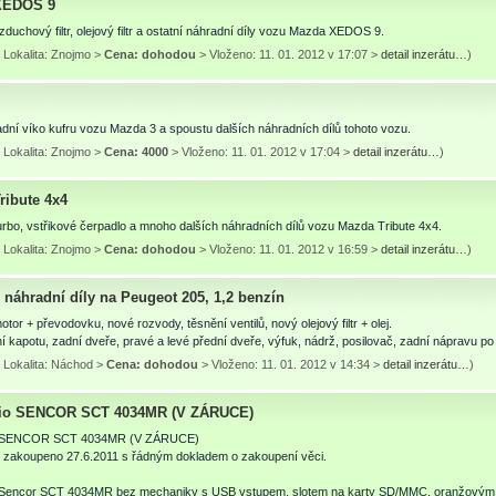
XEDOS 9
duchový filtr, olejový filtr a ostatní náhradní díly vozu Mazda XEDOS 9.
 Lokalita: Znojmo >
Cena: dohodou
> Vloženo: 11. 01. 2012 v 17:07 >
detail inzerátu…
)
ní víko kufru vozu Mazda 3 a spoustu dalších náhradních dílů tohoto vozu.
 Lokalita: Znojmo >
Cena: 4000
> Vloženo: 11. 01. 2012 v 17:04 >
detail inzerátu…
)
ribute 4x4
rbo, vstřikové čerpadlo a mnoho dalších náhradních dílů vozu Mazda Tribute 4x4.
 Lokalita: Znojmo >
Cena: dohodou
> Vloženo: 11. 01. 2012 v 16:59 >
detail inzerátu…
)
 náhradní díly na Peugeot 205, 1,2 benzín
tor + převodovku, nové rozvody, těsnění ventilů, nový olejový filtr + olej.
í kapotu, zadní dveře, pravé a levé přední dveře, výfuk, nádrž, posilovač, zadní nápravu 
 Lokalita: Náchod >
Cena: dohodou
> Vloženo: 11. 01. 2012 v 14:34 >
detail inzerátu…
)
dio SENCOR SCT 4034MR (V ZÁRUCE)
o SENCOR SCT 4034MR (V ZÁRUCE)
- zakoupeno 27.6.2011 s řádným dokladem o zakoupení věci.
 Sencor SCT 4034MR bez mechaniky s USB vstupem, slotem na karty SD/MMC, oranžovým 