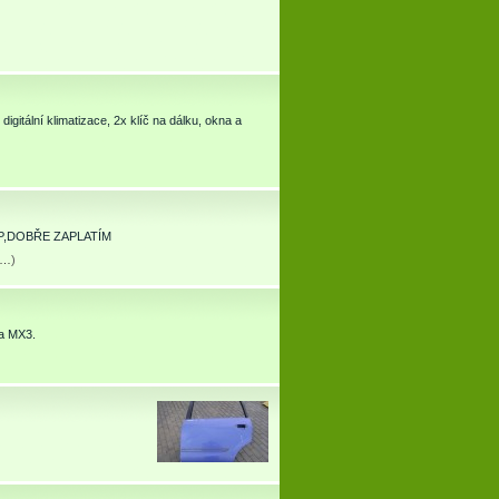
gitální klimatizace, 2x klíč na dálku, okna a
TP,DOBŘE ZAPLATÍM
tu…
)
da MX3.