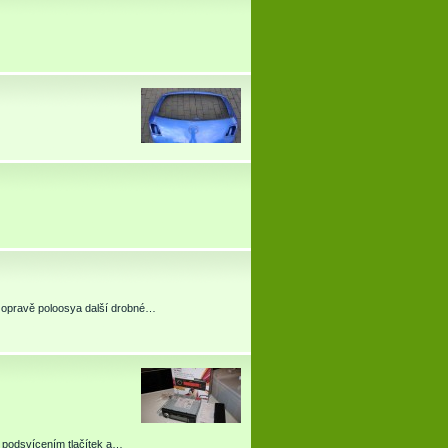
po opravě poloosya další drobné…
podsvícením tlačítek a…