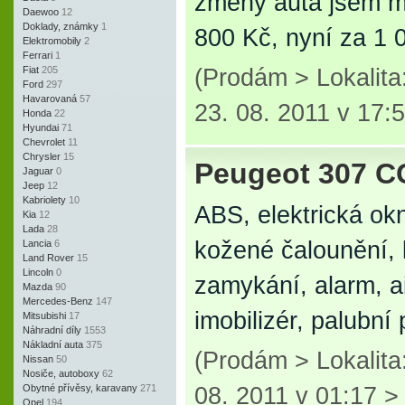
změny auta jsem mu
Daewoo
12
Doklady, známky
1
800 Kč, nyní za 1 
Elektromobily
2
Ferrari
1
Fiat
205
(Prodám > Lokalit
Ford
297
Havarovaná
57
23. 08. 2011 v 17:
Honda
22
Hyundai
71
Chevrolet
11
Chrysler
15
Peugeot 307 C
Jaguar
0
Jeep
12
Kabriolety
10
ABS, elektrická okn
Kia
12
Lada
28
kožené čalounění, li
Lancia
6
Land Rover
15
Lincoln
0
zamykání, alarm, ai
Mazda
90
Mercedes-Benz
147
imobilizér, palubn
Mitsubishi
17
Náhradní díly
1553
Nákladní auta
375
(Prodám > Lokalit
Nissan
50
Nosiče, autoboxy
62
Obytné přívěsy, karavany
271
08. 2011 v 01:17 
Opel
194