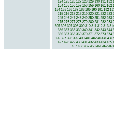
124
125
126
127
128
129
130
131
132
154
155
156
157
158
159
160
161
162
184
185
186
187
188
189
190
191
192
19
215
216
217
218
219
220
221
222
223
245
246
247
248
249
250
251
252
253
275
276
277
278
279
280
281
282
283
305
306
307
308
309
310
311
312
313
31
336
337
338
339
340
341
342
343
344
366
367
368
369
370
371
372
373
374
396
397
398
399
400
401
402
403
404
40
427
428
429
430
431
432
433
434
435
457
458
459
460
461
462
463
© 2007-2013 inzerce².cz | inzerc
inzeráty, koupím, prodám, vymě
inze