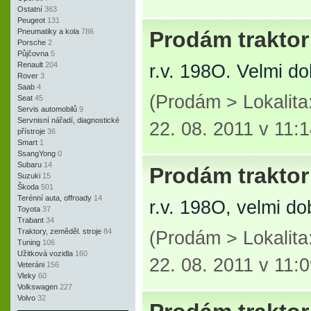
Ostatní
363
Peugeot
131
Pneumatiky a kola
786
Prodám trakto
Porsche
2
Půjčovna
5
Renault
204
r.v. 198O. Velmi do
Rover
3
Saab
4
(Prodám > Lokalita
Seat
45
Servis automobilů
9
Servnisní nářadí, diagnostické
22. 08. 2011 v 11:
přístroje
36
Smart
1
SsangYong
0
Subaru
14
Prodám trakto
Suzuki
15
Škoda
501
Terénní auta, offroady
14
r.v. 198O, velmi do
Toyota
37
Trabant
34
Traktory, zeměděl. stroje
84
(Prodám > Lokalita
Tuning
106
Užitková vozidla
160
22. 08. 2011 v 11:
Veteráni
156
Vleky
60
Volkswagen
227
Volvo
32