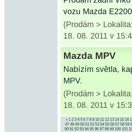
Prodám zadní víko k
vozu Mazda E2200
(Prodám > Lokalit
18. 08. 2011 v 15:
Mazda MPV
Nabízím světla, ka
MPV.
(Prodám > Lokalit
18. 08. 2011 v 15:
«
1
2
3
4
5
6
7
8
9
10
11
12
13
14
15
16
1
47
48
49
50
51
52
53
54
55
56
57
58
59
90
91
92
93
94
95
96
97
98
99
100
101
1