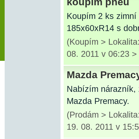
koupím pneu
Koupím 2 ks zimn
185x60xR14 s dob
(Koupím > Lokalit
08. 2011 v 06:23 
Mazda Premac
Nabízím nárazník, 
Mazda Premacy.
(Prodám > Lokalit
19. 08. 2011 v 15: