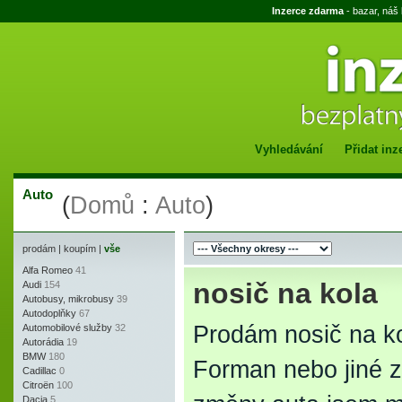
Inzerce zdarma
- bazar, náš
Vyhledávání
Přidat inz
Auto
(
Domů
:
Auto
)
prodám
|
koupím
|
vše
Alfa Romeo
41
nosič na kola
Audi
154
Autobusy, mikrobusy
39
Autodoplňky
67
Prodám nosič na k
Automobilové služby
32
Autorádia
19
BMW
180
Forman nebo jiné z
Cadillac
0
Citroën
100
Dacia
5