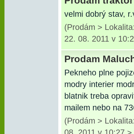
Prodám trakto
velmi dobrý stav, r
(Prodám > Lokalita
22. 08. 2011 v 10:
Prodam Maluch
Pekneho plne poji
modry interier modr
blatnik treba opravi
mailem nebo na 73
(Prodám > Lokalita
08. 2011 v 10:27 