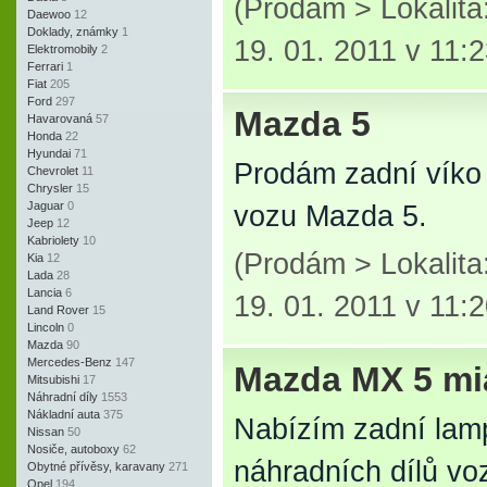
(Prodám > Lokalit
Daewoo
12
Doklady, známky
1
19. 01. 2011 v 11:
Elektromobily
2
Ferrari
1
Fiat
205
Ford
297
Mazda 5
Havarovaná
57
Honda
22
Hyundai
71
Prodám zadní víko 
Chevrolet
11
Chrysler
15
Jaguar
0
vozu Mazda 5.
Jeep
12
Kabriolety
10
(Prodám > Lokalit
Kia
12
Lada
28
Lancia
6
19. 01. 2011 v 11:
Land Rover
15
Lincoln
0
Mazda
90
Mercedes-Benz
147
Mazda MX 5 mi
Mitsubishi
17
Náhradní díly
1553
Nákladní auta
375
Nabízím zadní lamp
Nissan
50
Nosiče, autoboxy
62
náhradních dílů v
Obytné přívěsy, karavany
271
Opel
194