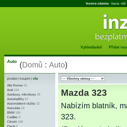
Inzerce zdarma
- bazar, náš
Vyhledávání
Přidat inz
Auto
(
Domů
:
Auto
)
prodám
|
koupím
|
vše
Alfa Romeo
41
Mazda 323
Audi
154
Autobusy, mikrobusy
39
Autodoplňky
67
Nabízím blatník, m
Automobilové služby
32
Autorádia
19
BMW
180
323.
Cadillac
0
Citroën
100
Dacia
5