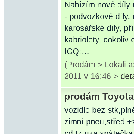
Nabízím nové díly 
- podvozkové díly, 
karosářské díly, př
kabriolety, cokoliv
ICQ:…
(Prodám > Lokalita
2011 v 16:46 >
det
prodám Toyota 
vozidlo bez stk,pl
zimní pneu,střed.+z
cd,tz,uza.spátečka