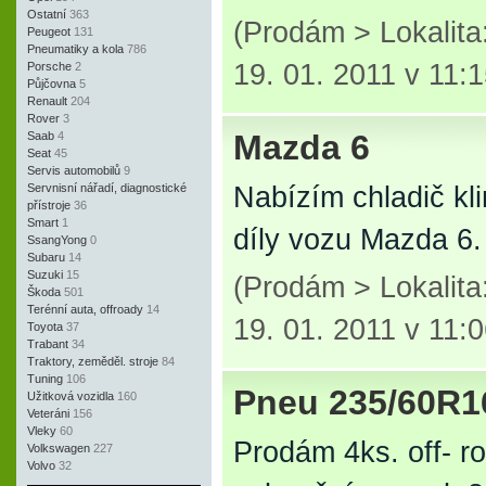
Ostatní
363
(Prodám > Lokalit
Peugeot
131
Pneumatiky a kola
786
19. 01. 2011 v 11:
Porsche
2
Půjčovna
5
Renault
204
Rover
3
Mazda 6
Saab
4
Seat
45
Servis automobilů
9
Servnisní nářadí, diagnostické
Nabízím chladič kli
přístroje
36
Smart
1
díly vozu Mazda 6.
SsangYong
0
Subaru
14
Suzuki
15
(Prodám > Lokalit
Škoda
501
Terénní auta, offroady
14
19. 01. 2011 v 11:
Toyota
37
Trabant
34
Traktory, zeměděl. stroje
84
Tuning
106
Pneu 235/60R1
Užitková vozidla
160
Veteráni
156
Vleky
60
Prodám 4ks. off- 
Volkswagen
227
Volvo
32