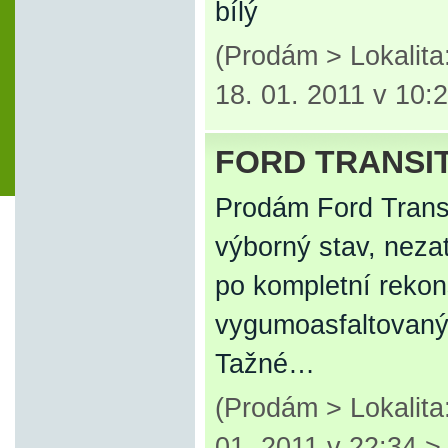
bílý
(Prodám > Lokalit
18. 01. 2011 v 10:
FORD TRANSIT
Prodám Ford Transit
výborný stav, neza
po kompletní rekons
vygumoasfaltovaný 
Tažné…
(Prodám > Lokalit
01. 2011 v 22:34 