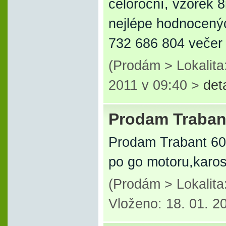
celoroční, vzorek 
nejlépe hodnocenýc
732 686 804 večer
(Prodám > Lokalita
2011 v 09:40 >
det
Prodam Traban
Prodam Trabant 6
po go motoru,karose
(Prodám > Lokalita
Vloženo: 18. 01. 2