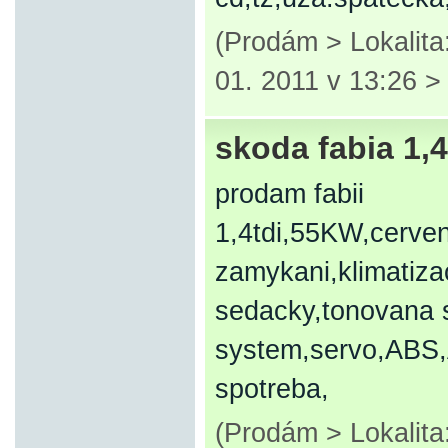
(Prodám > Lokalita
01. 2011 v 13:26 
skoda fabia 1,
prodam fabii
1,4tdi,55KW,cerven
zamykani,klimatizac
sedacky,tonovana s
system,servo,ABS,A
spotreba,
(Prodám > Lokalita