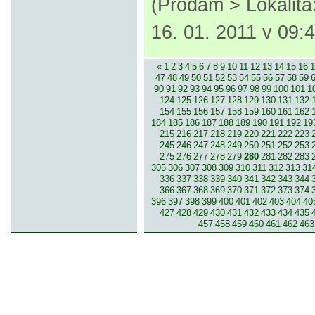
(Prodám > Lokalit
16. 01. 2011 v 09:
«
1
2
3
4
5
6
7
8
9
10
11
12
13
14
15
16
1
47
48
49
50
51
52
53
54
55
56
57
58
59
90
91
92
93
94
95
96
97
98
99
100
101
1
124
125
126
127
128
129
130
131
132
154
155
156
157
158
159
160
161
162
184
185
186
187
188
189
190
191
192
19
215
216
217
218
219
220
221
222
223
245
246
247
248
249
250
251
252
253
275
276
277
278
279
280
281
282
283
305
306
307
308
309
310
311
312
313
31
336
337
338
339
340
341
342
343
344
366
367
368
369
370
371
372
373
374
396
397
398
399
400
401
402
403
404
40
427
428
429
430
431
432
433
434
435
457
458
459
460
461
462
463
© 2007-2013 inzerce².cz | inzerc
inzeráty, koupím, prodám, vymě