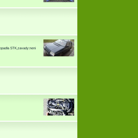
ropadla STK,zavady:neni