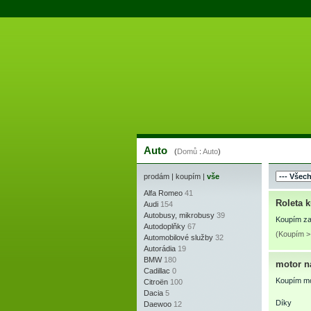
Auto
(
Domů
:
Auto
)
prodám
|
koupím
|
vše
Alfa Romeo
41
Roleta 
Audi
154
Autobusy, mikrobusy
39
Koupím zad
Autodoplňky
67
(Koupím >
Automobilové služby
32
Autorádia
19
BMW
180
motor n
Cadillac
0
Koupím mot
Citroën
100
Dacia
5
Díky
Daewoo
12