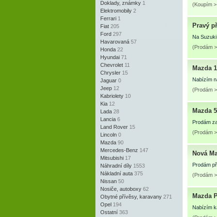
Doklady, známky
1
(Koupím > 
Elektromobily
2
Ferrari
1
Pravý p
Fiat
205
Ford
297
Na Suzuki 
Havarovaná
57
(Prodám > 
Honda
22
Hyundai
71
Chevrolet
11
Mazda 12
Chrysler
15
Nabízím ná
Jaguar
0
Jeep
12
(Prodám >
Kabriolety
10
Kia
12
Mazda 5
Lada
28
Lancia
6
Prodám zad
Land Rover
15
(Prodám >
Lincoln
0
Mazda
90
Mercedes-Benz
147
Nová Ma
Mitsubishi
17
Prodám př
Náhradní díly
1553
Nákladní auta
375
(Prodám >
Nissan
50
Nosiče, autoboxy
62
Mazda 
Obytné přívěsy, karavany
271
Opel
194
Nabízím k
Ostatní
363