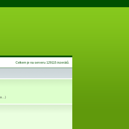
Celkem je na serveru 129115 inzerátů.
átu…
)