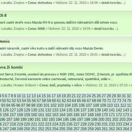
 Lokalita: Znojmo >
Cena: dohodou
> Vloženo: 22. 11. 2010 v 19:06 >
detail inzerátu…
)
RX-8
avé zadní dveře vozu Mazda RX-8 a spoustu dalších náhradních dílů tohoto vozu.
 Lokalita: Znojmo >
Cena: 5000
> Vloženo: 22. 11. 2010 v 19:04 >
detail inzerátu…
)
Demio
dní nárazník, zadní víko kufru a další náhradní díly vozu Mazda Demio.
 Lokalita: Znojmo >
Cena: dohodou
> Vloženo: 22. 11. 2010 v 19:01 >
detail inzerátu…
)
erra 2i kombi
d Sierra 2i kombi, uvedení do provozu v NSR 1991, motor DOHC, 2l benzin, pr. spotřeba 8l
noduché, červená karoserie velice zachovalá, nebouraná, spolehlivá, stále v…
 Lokalita: Hradec Králové >
Cena: daň, poplatky + něco
> Vloženo: 22. 11. 2010 v 07:10 >
4
5
6
7
8
9
10
11
12
13
14
15
16
17
18
19
20
21
22
23
24
25
26
27
28
29
30
31
32
9
50
51
52
53
54
55
56
57
58
59
60
61
62
63
64
65
66
67
68
69
70
71
72
73
74
75
2
93
94
95
96
97
98
99
100
101
102
103
104
105
106
107
108
109
110
111
112
11
5
126
127
128
129
130
131
132
133
134
135
136
137
138
139
140
141
142
143
1
5
156
157
158
159
160
161
162
163
164
165
166
167
168
169
170
171
172
173
1
186
187
188
189
190
191
192
193
194
195
196
197
198
199
200
201
202
203
20
6
217
218
219
220
221
222
223
224
225
226
227
228
229
230
231
232
233
234
2
6
247
248
249
250
251
252
253
254
255
256
257
258
259
260
261
262
263
264
2