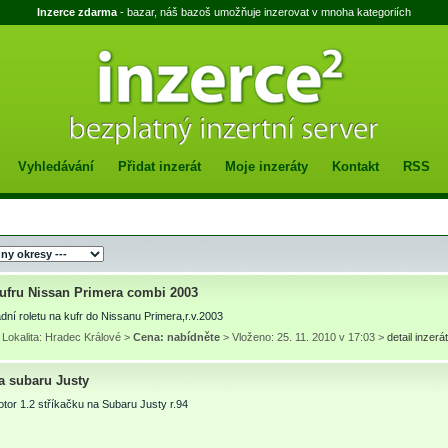
Inzerce zdarma
- bazar, náš bazoš umožňuje inzerovat v mnoha kategoriích
Vyhledávání
Přidat inzerát
Moje inzeráty
Kontakt
RSS
kufru Nissan Primera combi 2003
ní roletu na kufr do Nissanu Primera,r.v.2003
 Lokalita: Hradec Králové >
Cena: nabídněte
> Vloženo: 25. 11. 2010 v 17:03 >
detail inzer
a subaru Justy
or 1.2 stříkačku na Subaru Justy r.94