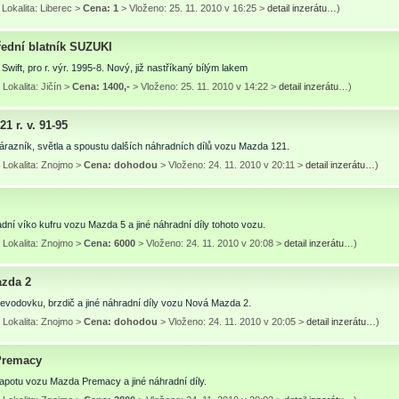
Lokalita: Liberec >
Cena: 1
> Vloženo: 25. 11. 2010 v 16:25 >
detail inzerátu…
)
řední blatník SUZUKI
Swift, pro r. výr. 1995-8. Nový, již nastříkaný bílým lakem
Lokalita: Jičín >
Cena: 1400,-
> Vloženo: 25. 11. 2010 v 14:22 >
detail inzerátu…
)
1 r. v. 91-95
razník, světla a spoustu dalších náhradních dílů vozu Mazda 121.
 Lokalita: Znojmo >
Cena: dohodou
> Vloženo: 24. 11. 2010 v 20:11 >
detail inzerátu…
)
ní víko kufru vozu Mazda 5 a jiné náhradní díly tohoto vozu.
 Lokalita: Znojmo >
Cena: 6000
> Vloženo: 24. 11. 2010 v 20:08 >
detail inzerátu…
)
zda 2
evodovku, brzdič a jiné náhradní díly vozu Nová Mazda 2.
 Lokalita: Znojmo >
Cena: dohodou
> Vloženo: 24. 11. 2010 v 20:05 >
detail inzerátu…
)
Premacy
apotu vozu Mazda Premacy a jiné náhradní díly.