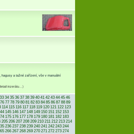
, hagusy a tažné zařízení, vše v manuální
detail inzerátu…
)
33
34
35
36
37
38
39
40
41
42
43
44
45
46
76
77
78
79
80
81
82
83
84
85
86
87
88
89
3
114
115
116
117
118
119
120
121
122
123
44
145
146
147
148
149
150
151
152
153
74
175
176
177
178
179
180
181
182
183
4
205
206
207
208
209
210
211
212
213
214
35
236
237
238
239
240
241
242
243
244
65
266
267
268
269
270
271
272
273
274