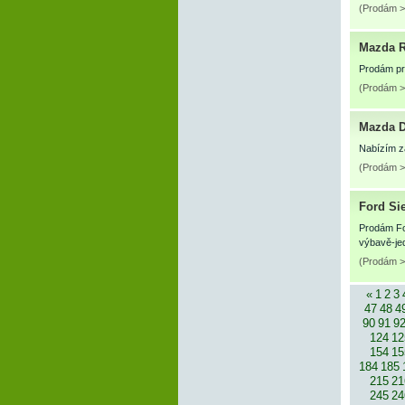
(Prodám >
Mazda 
Prodám pr
(Prodám >
Mazda 
Nabízím za
(Prodám >
Ford Si
Prodám For
výbavě-jed
(Prodám >
«
1
2
3
47
48
4
90
91
9
124
12
154
15
184
185
215
21
245
24