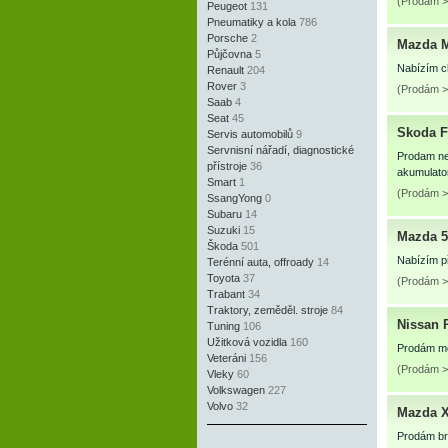
(Prodám >
Peugeot
131
Pneumatiky a kola
786
Porsche
2
Mazda M
Půjčovna
5
Nabízím ch
Renault
204
Rover
3
(Prodám >
Saab
4
Seat
45
Skoda F
Servis automobilů
9
Servnisní nářadí, diagnostické
Prodam ne
přístroje
36
akumulator
Smart
1
(Prodám >
SsangYong
0
Subaru
14
Suzuki
15
Mazda 5
Škoda
501
Nabízím p
Terénní auta, offroady
14
Toyota
37
(Prodám >
Trabant
34
Traktory, zeměděl. stroje
84
Nissan P
Tuning
106
Užitková vozidla
160
Prodám mot
Veteráni
156
(Prodám >
Vleky
60
Volkswagen
227
Volvo
32
Mazda X
Prodám br