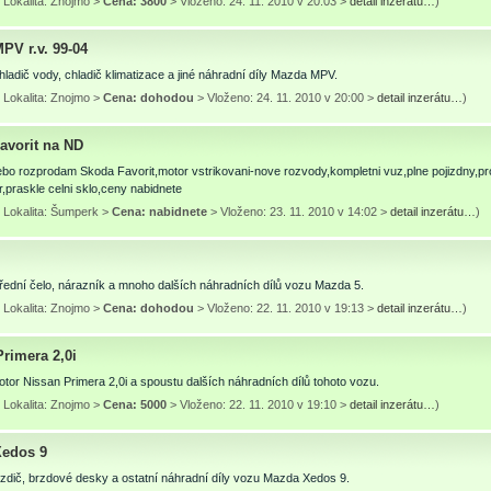
 Lokalita: Znojmo >
Cena: 3800
> Vloženo: 24. 11. 2010 v 20:03 >
detail inzerátu…
)
PV r.v. 99-04
ladič vody, chladič klimatizace a jiné náhradní díly Mazda MPV.
 Lokalita: Znojmo >
Cena: dohodou
> Vloženo: 24. 11. 2010 v 20:00 >
detail inzerátu…
)
avorit na ND
bo rozprodam Skoda Favorit,motor vstrikovani-nove rozvody,kompletni vuz,plne pojizdny,p
,praskle celni sklo,ceny nabidnete
 Lokalita: Šumperk >
Cena: nabidnete
> Vloženo: 23. 11. 2010 v 14:02 >
detail inzerátu…
)
řední čelo, nárazník a mnoho dalších náhradních dílů vozu Mazda 5.
 Lokalita: Znojmo >
Cena: dohodou
> Vloženo: 22. 11. 2010 v 19:13 >
detail inzerátu…
)
rimera 2,0i
or Nissan Primera 2,0i a spoustu dalších náhradních dílů tohoto vozu.
 Lokalita: Znojmo >
Cena: 5000
> Vloženo: 22. 11. 2010 v 19:10 >
detail inzerátu…
)
edos 9
zdič, brzdové desky a ostatní náhradní díly vozu Mazda Xedos 9.