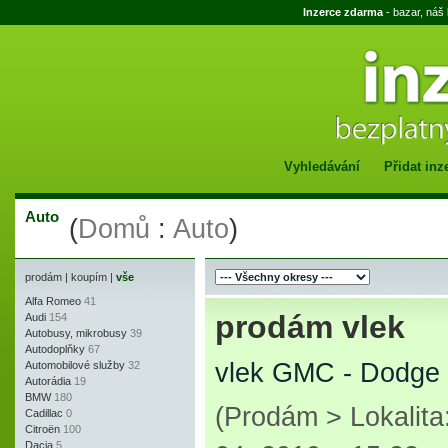
Inzerce zdarma
- bazar, náš
Vyhledávání
Přidat inz
Auto
(
Domů
:
Auto
)
prodám
|
koupím
|
vše
Alfa Romeo
41
prodám vlek
Audi
154
Autobusy, mikrobusy
39
Autodoplňky
67
vlek GMC - Dodge 
Automobilové služby
32
Autorádia
19
BMW
180
(Prodám > Lokalit
Cadillac
0
Citroën
100
Dacia
5