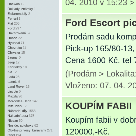
04. 2010 v 15:23 
Daewoo
12
Doklady, známky
1
Elektromobily
2
Ferrari
1
Ford Escort pic
Fiat
205
Ford
297
Havarovaná
57
Prodám sadu komple
Honda
22
Hyundai
71
Pick-up 165/80-13,
Chevrolet
11
Chrysler
15
Jaguar
0
Cena 1600 Kč, tel
Jeep
12
Kabriolety
10
(Prodám > Lokalit
Kia
12
Lada
28
Lancia
6
Vloženo: 07. 04. 2
Land Rover
15
Lincoln
0
Mazda
90
Mercedes-Benz
147
KOUPÍM FABII
Mitsubishi
17
Náhradní díly
1553
Nákladní auta
375
Koupím fabii v do
Nissan
50
Nosiče, autoboxy
62
120000,-Kč.
Obytné přívěsy, karavany
271
Opel
194