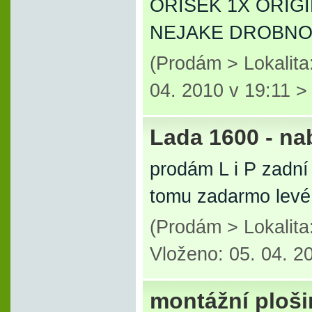
ORISEK 1X ORIGI
NEJAKE DROBNOS
(Prodám > Lokalita
04. 2010 v 19:11 
Lada 1600 - na
prodám L i P zadní
tomu zadarmo levé 
(Prodám > Lokalit
Vloženo: 05. 04. 2
montážní ploš