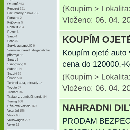
Ostatní
363
(Koupím > Lokalita
Peugeot
131
Pneumatiky a kola
786
Vloženo: 06. 04. 2
Porsche
2
Půjčovna
5
Renault
204
Rover
3
KOUPÍM OJET
Saab
4
Seat
45
Servis automobilů
9
Servnisní nářadí, diagnostické
Koupím ojeté auto
přístroje
36
Smart
1
cena do 120000,-K
SsangYong
0
Subaru
14
Suzuki
15
(Koupím > Lokalita
Škoda
501
Terénní auta, offroady
14
Vloženo: 06. 04. 2
Toyota
37
Trabant
34
Traktory, zeměděl. stroje
84
Tuning
106
NAHRADNI DIL
Užitková vozidla
160
Veteráni
156
Vleky
60
PRODAM BEZPEC
Volkswagen
227
Volvo
32