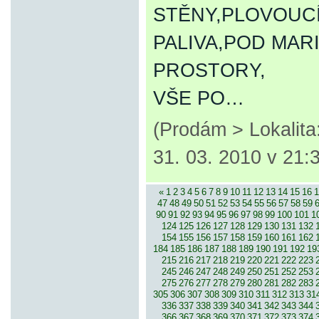
STĚNY,PLOVOUCÍ
PALIVA,POD MA
PROSTORY,
VŠE PO…
(Prodám > Lokalit
31. 03. 2010 v 21:
«
1
2
3
4
5
6
7
8
9
10
11
12
13
14
15
16
1
47
48
49
50
51
52
53
54
55
56
57
58
59
90
91
92
93
94
95
96
97
98
99
100
101
1
124
125
126
127
128
129
130
131
132
154
155
156
157
158
159
160
161
162
184
185
186
187
188
189
190
191
192
19
215
216
217
218
219
220
221
222
223
245
246
247
248
249
250
251
252
253
275
276
277
278
279
280
281
282
283
305
306
307
308
309
310
311
312
313
31
336
337
338
339
340
341
342
343
344
366
367
368
369
370
371
372
373
374