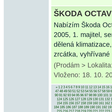
ŠKODA OCTAVI
Nabízím Škoda Octa
2005, 1. majitel, se
dělená klimatizace
zrcátka, vyhřívané
(Prodám > Lokalita
Vloženo: 18. 10. 2
«
1
2
3
4
5
6
7
8
9
10
11
12
13
14
15
16
1
47
48
49
50
51
52
53
54
55
56
57
58
59
90
91
92
93
94
95
96
97
98
99
100
101
1
124
125
126
127
128
129
130
131
132
154
155
156
157
158
159
160
161
162
184
185
186
187
188
189
190
191
192
19
215
216
217
218
219
220
221
222
223