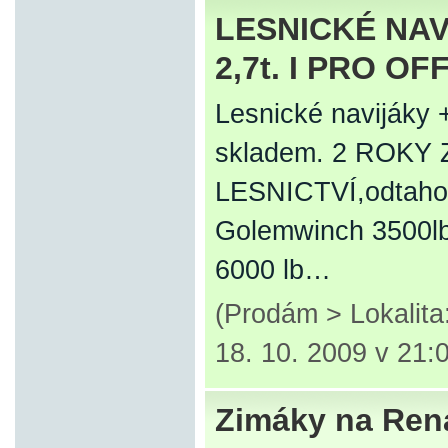
LESNICKÉ NAV
2,7t. I PRO O
Lesnické navijáky
skladem. 2 ROKY Z
LESNICTVÍ,odtahovk
Golemwinch 3500lb 
6000 lb…
(Prodám > Lokalit
18. 10. 2009 v 21:
Zimáky na Ren