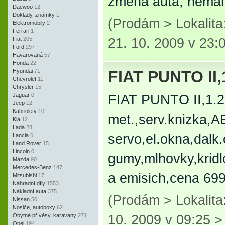
změna auta, nemám
Daewoo
12
Doklady, známky
1
(Prodám > Lokalit
Elektromobily
2
Ferrari
1
Fiat
205
21. 10. 2009 v 23:
Ford
297
Havarovaná
57
Honda
22
Hyundai
71
FIAT PUNTO II,1
Chevrolet
11
Chrysler
15
Jaguar
0
FIAT PUNTO II,1.2 
Jeep
12
Kabriolety
10
met.,serv.knizka,A
Kia
12
Lada
28
servo,el.okna,dalk.
Lancia
6
Land Rover
15
Lincoln
0
gumy,mlhovky,kridlo
Mazda
90
Mercedes-Benz
147
a emisich,cena 69
Mitsubishi
17
Náhradní díly
1553
Nákladní auta
375
(Prodám > Lokalit
Nissan
50
Nosiče, autoboxy
62
Obytné přívěsy, karavany
271
10. 2009 v 09:25 
Opel
194