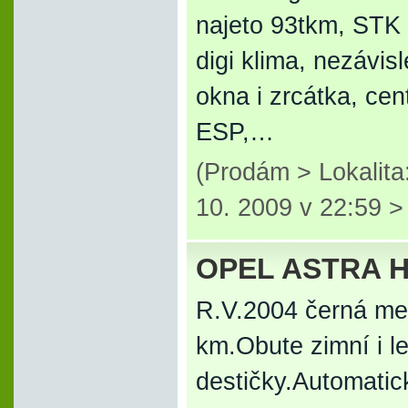
najeto 93tkm, STK 
digi klima, nezávisl
okna i zrcátka, ce
ESP,…
(Prodám > Lokalita
10. 2009 v 22:59 
OPEL ASTRA H
R.V.2004 černá met
km.Obute zimní i l
destičky.Automatic