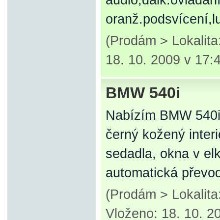
audio,dálk.ovládán
oranž.podsvícení,
(Prodám > Lokalit
18. 10. 2009 v 17:
BMW 540i
Nabízím BMW 540i 
černý kožený inter
sedadla, okna v elkt
automatická převod
(Prodám > Lokalita
Vloženo: 18. 10. 2