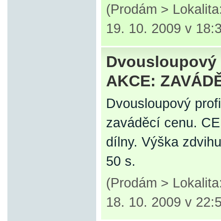
(Prodám > Lokalit
19. 10. 2009 v 18:
Dvousloupový z
AKCE: ZAVÁD
Dvousloupový prof
zaváděcí cenu. CE c
dílny. Výška zdvi
50 s.
(Prodám > Lokalit
18. 10. 2009 v 22: