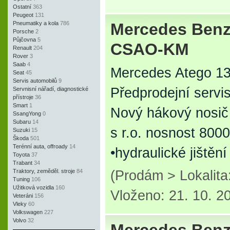
Ostatní
363
Peugeot
131
Pneumatiky a kola
786
Mercedes Benz
Porsche
2
Půjčovna
5
CSAO-KM
Renault
204
Rover
3
Saab
4
Mercedes Atego 131
Seat
45
Servis automobilů
9
Předprodejní servi
Servnisní nářadí, diagnostické
přístroje
36
Smart
1
Nový hákový nosič
SsangYong
0
Subaru
14
s r.o. nosnost 800
Suzuki
15
Škoda
501
Terénní auta, offroady
14
•hydraulické jištěn
Toyota
37
Trabant
34
Traktory, zeměděl. stroje
84
(Prodám > Lokalita
Tuning
106
Užitková vozidla
160
Vloženo: 21. 10. 2
Veteráni
156
Vleky
60
Volkswagen
227
Volvo
32