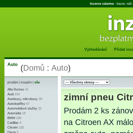
Inzerce zdarma
- bazar, náš
Vyhledávání
Přidat inz
Auto
(
Domů
:
Auto
)
prodám
|
koupím
|
vše
Alfa Romeo
41
zimní pneu Cit
Audi
154
Autobusy, mikrobusy
39
Autodoplňky
67
Prodám 2 ks zánovn
Automobilové služby
32
Autorádia
19
BMW
180
na Citroen AX málo
Cadillac
0
Citroën
100
Dacia
5