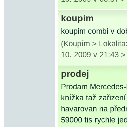
koupim
koupim combi v do
(Koupím > Lokalita
10. 2009 v 21:43 
prodej
Prodam Mercedes-b
knížka taž zařizení
havarovan na předn
59000 tis rychle je