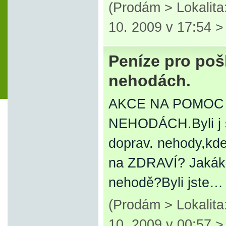
(Prodám > Lokalita
10. 2009 v 17:54 
Peníze pro poš
nehodách.
AKCE NA POMOC
NEHODÁCH.Byli j st
doprav. nehody,kd
na ZDRAVÍ? Jakákol
nehodě?Byli jste…
(Prodám > Lokalit
10. 2009 v 00:57 