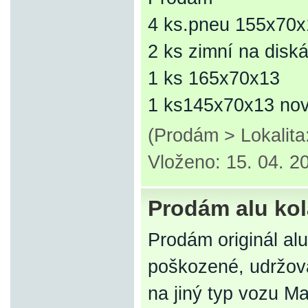
4 ks.pneu 155x70x
2 ks zimní na disk
1 ks 165x70x13
1 ks145x70x13 no
(Prodám > Lokalita
Vloženo: 15. 04. 2
Prodám alu ko
Prodám originál al
poškozené, udržova
na jiný typ vozu M