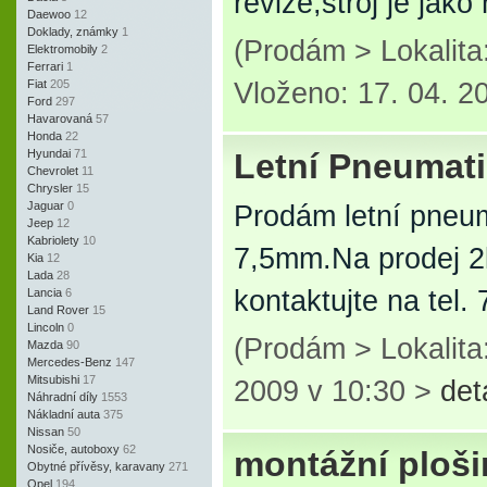
revize,stroj je ja
Daewoo
12
Doklady, známky
1
(Prodám > Lokalit
Elektromobily
2
Ferrari
1
Fiat
205
Vloženo: 17. 04. 2
Ford
297
Havarovaná
57
Honda
22
Hyundai
71
Letní Pneumat
Chevrolet
11
Chrysler
15
Jaguar
0
Prodám letní pneu
Jeep
12
Kabriolety
10
7,5mm.Na prodej 2
Kia
12
Lada
28
kontaktujte na tel
Lancia
6
Land Rover
15
Lincoln
0
(Prodám > Lokalit
Mazda
90
Mercedes-Benz
147
Mitsubishi
17
2009 v 10:30 >
det
Náhradní díly
1553
Nákladní auta
375
Nissan
50
Nosiče, autoboxy
62
montážní ploši
Obytné přívěsy, karavany
271
Opel
194