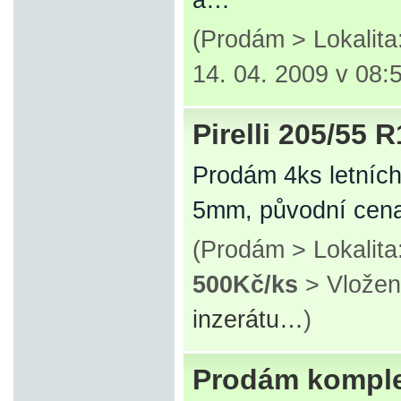
a…
(Prodám > Lokalit
14. 04. 2009 v 08:
Pirelli 205/55 
Prodám 4ks letních
5mm, původní cena
(Prodám > Lokalit
500Kč/ks
> Vložen
inzerátu…
)
Prodám komple