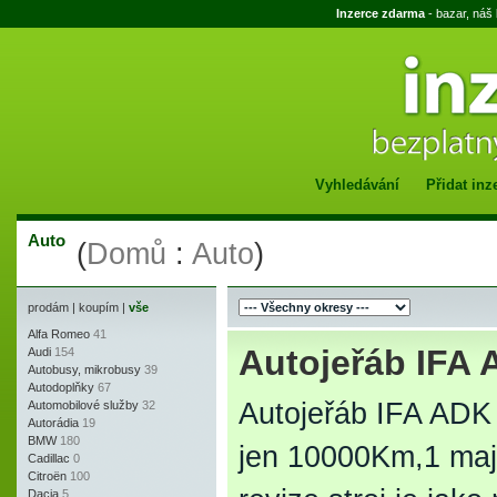
Inzerce zdarma
- bazar, náš
Vyhledávání
Přidat inz
Auto
(
Domů
:
Auto
)
prodám
|
koupím
|
vše
Alfa Romeo
41
Autojeřáb IFA 
Audi
154
Autobusy, mikrobusy
39
Autodoplňky
67
Autojeřáb IFA ADK 
Automobilové služby
32
Autorádia
19
BMW
180
jen 10000Km,1 maji
Cadillac
0
Citroën
100
Dacia
5