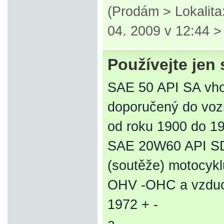
(Prodám > Lokalita
04. 2009 v 12:44 
Používejte jen 
SAE 50 API SA vho
doporučený do vozi
od roku 1900 do 1
SAE 20W60 API S
(soutěže) motocykl
OHV -OHC a vzduc
1972 + -