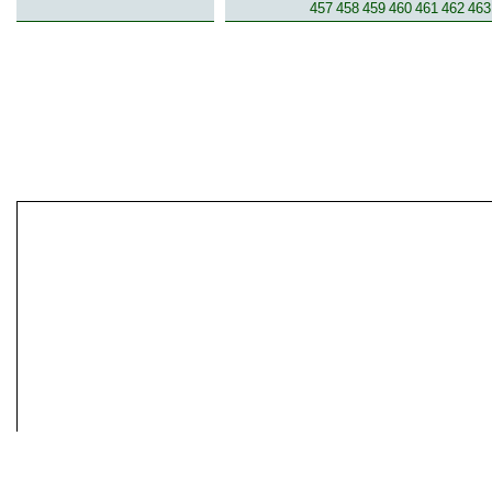
457
458
459
460
461
462
463
© 2007-2013 inzerce².cz | inzerc
inzeráty, koupím, prodám, vymě
inze