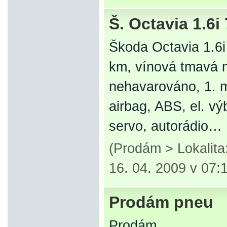
Š. Octavia 1.6i
Škoda Octavia 1.6i
km, vínová tmavá 
nehavarováno, 1. m
airbag, ABS, el. výb
servo, autorádio…
(Prodám > Lokalit
16. 04. 2009 v 07:
Prodám pneu
Prodám