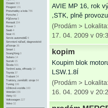
Ostatní
363
AVIE MP 16, rok vý
Peugeot
131
Pneumatiky a kola
786
,STK, plně provoz
Porsche
2
Půjčovna
5
Renault
204
(Prodám > Lokalita
Rover
3
Saab
4
17. 04. 2009 v 09:
Seat
45
Servis automobilů
9
Servnisní nářadí, diagnostické
přístroje
36
kopim
Smart
1
SsangYong
0
Subaru
14
Koupim blok motoru
Suzuki
15
Škoda
501
Terénní auta, offroady
14
LSW.1.8Í
Toyota
37
Trabant
34
Traktory, zeměděl. stroje
84
(Prodám > Lokalita
Tuning
106
Užitková vozidla
160
16. 04. 2009 v 20:
Veteráni
156
Vleky
60
Volkswagen
227
Volvo
32