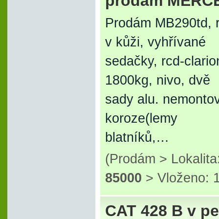
prodám MERCE
Prodám MB290td, r.
v kůži, vyhřívané
sedačky, rcd-clario
1800kg, nivo, dvě
sady alu. nemontov
koroze(lemy
blatníků,…
(Prodám > Lokalit
85000
> Vloženo: 1
CAT 428 B v pe