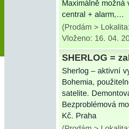
Maximálně možná v
central + alarm,…
(Prodám > Lokalit
Vloženo: 16. 04. 2
SHERLOG = za
Sherlog – aktivní 
Bohemia, použitel
satelite. Demontov
Bezproblémová mož
Kč. Praha
(Prodám > Lokalit