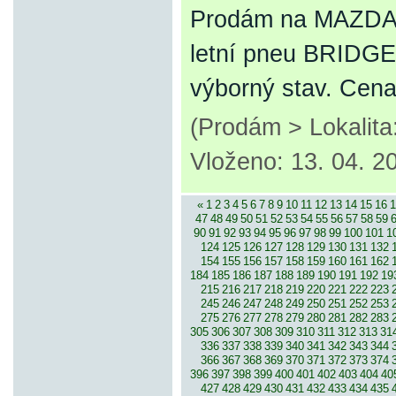
Prodám na MAZDA6 
letní pneu BRIDGE
výborný stav. Cen
(Prodám > Lokalit
Vloženo: 13. 04. 2
«
1
2
3
4
5
6
7
8
9
10
11
12
13
14
15
16
1
47
48
49
50
51
52
53
54
55
56
57
58
59
90
91
92
93
94
95
96
97
98
99
100
101
1
124
125
126
127
128
129
130
131
132
154
155
156
157
158
159
160
161
162
184
185
186
187
188
189
190
191
192
19
215
216
217
218
219
220
221
222
223
245
246
247
248
249
250
251
252
253
275
276
277
278
279
280
281
282
283
305
306
307
308
309
310
311
312
313
31
336
337
338
339
340
341
342
343
344
366
367
368
369
370
371
372
373
374
396
397
398
399
400
401
402
403
404
40
427
428
429
430
431
432
433
434
435