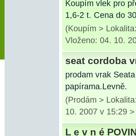
Koupím vlek pro p
1,6-2 t. Cena do 3
(Koupím > Lokalit
Vloženo: 04. 10. 2
seat cordoba vr
prodam vrak Seata 
papírama.Levně.
(Prodám > Lokalita:
10. 2007 v 15:29 
L e v n é POV