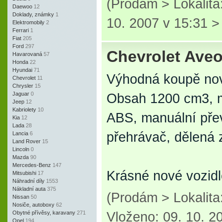
(Prodám > Lokalita
Daewoo
12
Doklady, známky
1
10. 2007 v 15:31 
Elektromobily
2
Ferrari
1
Fiat
205
Ford
297
Chevrolet Ave
Havarovaná
57
Honda
22
Hyundai
71
Výhodná koupě nové
Chevrolet
11
Chrysler
15
Jaguar
0
Obsah 1200 cm3, m
Jeep
12
Kabriolety
10
ABS, manuální přev
Kia
12
Lada
28
přehrávač, dělená 
Lancia
6
Land Rover
15
Lincoln
0
Mazda
90
Mercedes-Benz
147
Krásné nové vozidl
Mitsubishi
17
Náhradní díly
1553
Nákladní auta
375
(Prodám > Lokalita
Nissan
50
Nosiče, autoboxy
62
Obytné přívěsy, karavany
271
Vloženo: 09. 10. 2
Opel
194