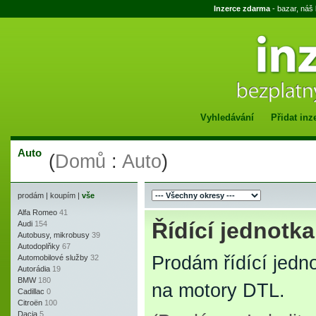
Inzerce zdarma
- bazar, náš
Vyhledávání
Přidat inz
Auto
(
Domů
:
Auto
)
prodám
|
koupím
|
vše
Alfa Romeo
41
Řídící jednotk
Audi
154
Autobusy, mikrobusy
39
Autodoplňky
67
Prodám řídící jedn
Automobilové služby
32
Autorádia
19
BMW
180
na motory DTL.
Cadillac
0
Citroën
100
Dacia
5