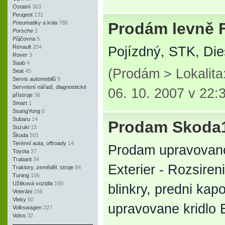
Ostatní
363
Peugeot
131
Pneumatiky a kola
786
Prodám levně
Porsche
2
Půjčovna
5
Renault
204
Pojízdný, STK, Die
Rover
3
Saab
4
(Prodám > Lokalit
Seat
45
Servis automobilů
9
Servnisní nářadí, diagnostické
06. 10. 2007 v 22:
přístroje
36
Smart
1
SsangYong
0
Subaru
14
Prodam Skoda1
Suzuki
15
Škoda
501
Terénní auta, offroady
14
Prodam upravovano
Toyota
37
Trabant
34
Exterier - Rozsiren
Traktory, zeměděl. stroje
84
Tuning
106
Užitková vozidla
160
blinkry, predni kap
Veteráni
156
Vleky
60
upravovane kridlo E
Volkswagen
227
Volvo
32