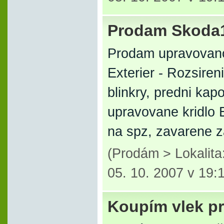
Prodam Skoda1
Prodam upravovano
Exterier - Rozsiren
blinkry, predni kap
upravovane kridlo E
na spz, zavarene z
(Prodám > Lokalit
05. 10. 2007 v 19:
Koupím vlek p