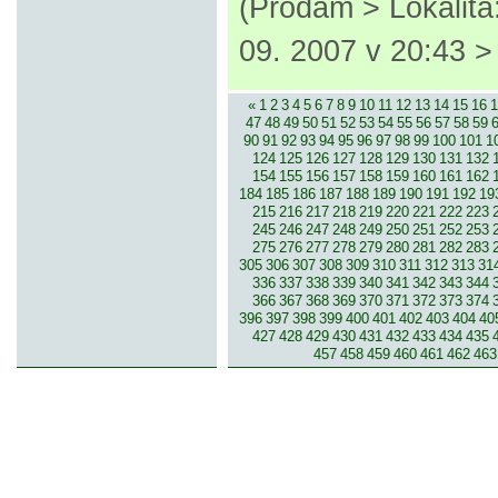
(Prodám > Lokalita
09. 2007 v 20:43 
«
1
2
3
4
5
6
7
8
9
10
11
12
13
14
15
16
1
47
48
49
50
51
52
53
54
55
56
57
58
59
90
91
92
93
94
95
96
97
98
99
100
101
1
124
125
126
127
128
129
130
131
132
154
155
156
157
158
159
160
161
162
184
185
186
187
188
189
190
191
192
19
215
216
217
218
219
220
221
222
223
245
246
247
248
249
250
251
252
253
275
276
277
278
279
280
281
282
283
305
306
307
308
309
310
311
312
313
31
336
337
338
339
340
341
342
343
344
366
367
368
369
370
371
372
373
374
396
397
398
399
400
401
402
403
404
40
427
428
429
430
431
432
433
434
435
457
458
459
460
461
462
463
© 2007-2013 inzerce².cz | inzerc
inzeráty, koupím, prodám, vymě