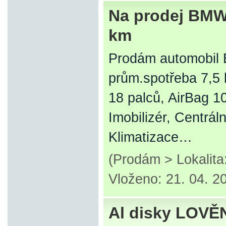
Na prodej BMW 
km
Prodám automobil B
prům.spotřeba 7,5 
18 palců, AirBag 1
Imobilizér, Centrál
Klimatizace…
(Prodám > Lokalit
Vloženo: 21. 04. 2
Al disky LOVĚ