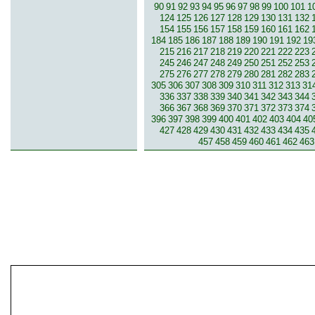
90
91
92
93
94
95
96
97
98
99
100
101
1
124
125
126
127
128
129
130
131
132
154
155
156
157
158
159
160
161
162
184
185
186
187
188
189
190
191
192
19
215
216
217
218
219
220
221
222
223
245
246
247
248
249
250
251
252
253
275
276
277
278
279
280
281
282
283
305
306
307
308
309
310
311
312
313
31
336
337
338
339
340
341
342
343
344
366
367
368
369
370
371
372
373
374
396
397
398
399
400
401
402
403
404
40
427
428
429
430
431
432
433
434
435
457
458
459
460
461
462
463
© 2007-2013 inzerce².cz | inzerc
inzeráty, koupím, prodám, vymě
inze