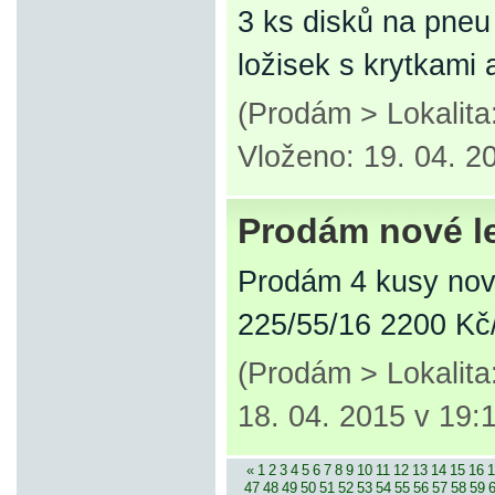
3 ks disků na pneu
ložisek s krytkami 
(Prodám > Lokalit
Vloženo: 19. 04. 2
Prodám nové l
Prodám 4 kusy no
225/55/16 2200 Kč
(Prodám > Lokalit
18. 04. 2015 v 19:
«
1
2
3
4
5
6
7
8
9
10
11
12
13
14
15
16
1
47
48
49
50
51
52
53
54
55
56
57
58
59