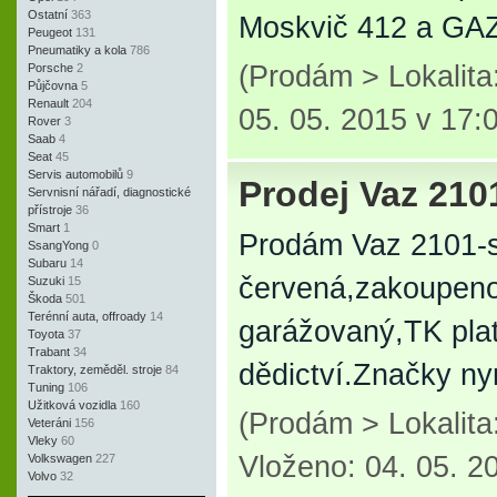
Ostatní
363
Moskvič 412 a GAZ
Peugeot
131
Pneumatiky a kola
786
(Prodám > Lokalit
Porsche
2
Půjčovna
5
Renault
204
05. 05. 2015 v 17:
Rover
3
Saab
4
Seat
45
Servis automobilů
9
Prodej Vaz 210
Servnisní nářadí, diagnostické
přístroje
36
Smart
1
Prodám Vaz 2101-s
SsangYong
0
Subaru
14
červená,zakoupeno
Suzuki
15
Škoda
501
Terénní auta, offroady
14
garážovaný,TK plat
Toyota
37
Trabant
34
dědictví.Značky ny
Traktory, zeměděl. stroje
84
Tuning
106
Užitková vozidla
160
(Prodám > Lokalit
Veteráni
156
Vleky
60
Vloženo: 04. 05. 2
Volkswagen
227
Volvo
32