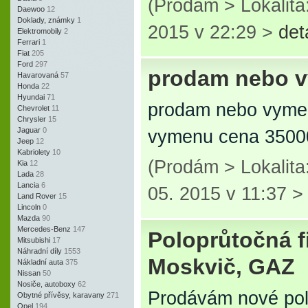
(Prodám > Lokalit
Daewoo
12
Doklady, známky
1
2015 v 22:29 >
det
Elektromobily
2
Ferrari
1
Fiat
205
Ford
297
prodam nebo 
Havarovaná
57
Honda
22
Hyundai
71
prodam nebo vymen
Chevrolet
11
Chrysler
15
Jaguar
0
vymenu cena 3500
Jeep
12
Kabriolety
10
(Prodám > Lokalit
Kia
12
Lada
28
Lancia
6
05. 2015 v 11:37 
Land Rover
15
Lincoln
0
Mazda
90
Mercedes-Benz
147
Poloprůtočná f
Mitsubishi
17
Náhradní díly
1553
Moskvič, GAZ
Nákladní auta
375
Nissan
50
Nosiče, autoboxy
62
Prodávám nové polo
Obytné přívěsy, karavany
271
Opel
194