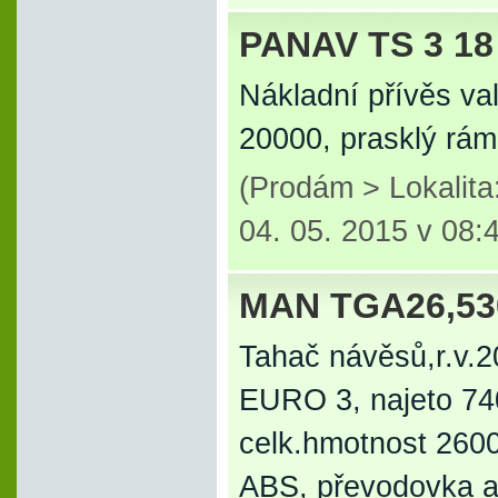
PANAV TS 3 18
Nákladní přívěs va
20000, prasklý rám
(Prodám > Lokalita
04. 05. 2015 v 08:
MAN TGA26,53
Tahač návěsů,r.v.
EURO 3, najeto 7
celk.hmotnost 2600
ABS, převodovka au