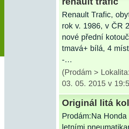
renault trafic
Renault Trafic, ob
rok v. 1986, v ČR 2
nové přední kotouč
tmavá+ bílá, 4 mís
-…
(Prodám > Lokalit
03. 05. 2015 v 19:
Originál litá ko
Prodám:Na Honda Civ
letními pneumatik