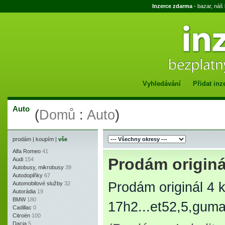
Inzerce zdarma
- bazar, náš
Vyhledávání
Přidat inz
Auto
(
Domů
:
Auto
)
prodám
|
koupím
|
vše
Alfa Romeo
41
Prodám originá
Audi
154
Autobusy, mikrobusy
39
Autodoplňky
67
Prodám originál 4 k
Automobilové služby
32
Autorádia
19
BMW
180
17h2...et52,5,gum
Cadillac
0
Citroën
100
Dacia
5