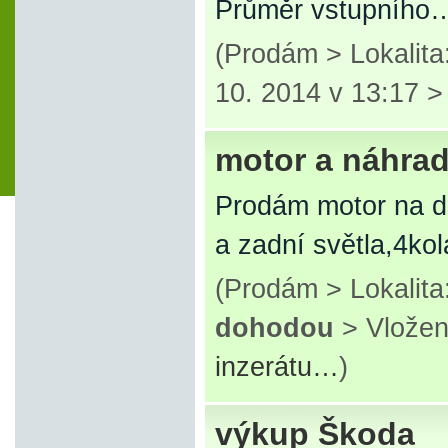
Průměr vstupního
(Prodám > Lokalit
10. 2014 v 13:17 
motor a náhradn
Prodám motor na die
a zadní světla,4kol
(Prodám > Lokalit
dohodou
> Vložen
inzerátu…
)
výkup Škoda