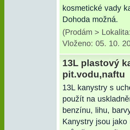
kosmetické vady ka
Dohoda možná.
(Prodám > Lokalita
Vloženo: 05. 10. 2
13L plastový ka
pit.vodu,naftu
13L kanystry s uch
použít na uskladnění
benzínu, lihu, barvy
Kanystry jsou jako 