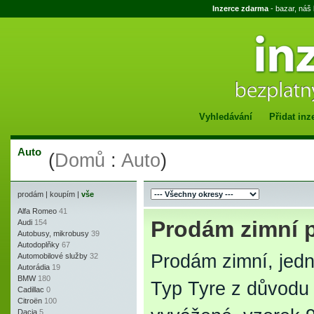
Inzerce zdarma
- bazar, náš
Vyhledávání
Přidat inz
Auto
(
Domů
:
Auto
)
prodám
|
koupím
|
vše
Alfa Romeo
41
Prodám zimní 
Audi
154
Autobusy, mikrobusy
39
Autodoplňky
67
Prodám zimní, jed
Automobilové služby
32
Autorádia
19
BMW
180
Typ Tyre z důvodu 
Cadillac
0
Citroën
100
Dacia
5