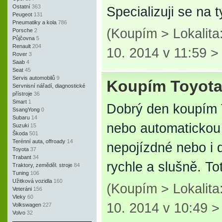
Ostatní
363
Specializuji se na
Peugeot
131
Pneumatiky a kola
786
(Koupím > Lokalita
Porsche
2
Půjčovna
5
Renault
204
10. 2014 v 11:59 
Rover
3
Saab
4
Seat
45
Servis automobilů
9
Koupím Toyota
Servnisní nářadí, diagnostické
přístroje
36
Smart
1
Dobrý den koupím 
SsangYong
0
Subaru
14
nebo automatickou
Suzuki
15
Škoda
501
Terénní auta, offroady
14
nepojízdné nebo i 
Toyota
37
Trabant
34
rychle a slušně. T
Traktory, zeměděl. stroje
84
Tuning
106
Užitková vozidla
160
(Koupím > Lokalita
Veteráni
156
Vleky
60
10. 2014 v 10:49 
Volkswagen
227
Volvo
32