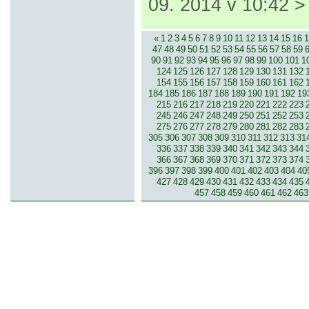
09. 2014 v 10:42 
«
1
2
3
4
5
6
7
8
9
10
11
12
13
14
15
16
1
47
48
49
50
51
52
53
54
55
56
57
58
59
90
91
92
93
94
95
96
97
98
99
100
101
1
124
125
126
127
128
129
130
131
132
154
155
156
157
158
159
160
161
162
184
185
186
187
188
189
190
191
192
19
215
216
217
218
219
220
221
222
223
245
246
247
248
249
250
251
252
253
275
276
277
278
279
280
281
282
283
305
306
307
308
309
310
311
312
313
31
336
337
338
339
340
341
342
343
344
366
367
368
369
370
371
372
373
374
396
397
398
399
400
401
402
403
404
40
427
428
429
430
431
432
433
434
435
457
458
459
460
461
462
463
© 2007-2013 inzerce².cz | inzerc
inzeráty, koupím, prodám, vymě
inze