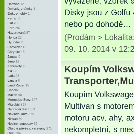
vyvážené, vzorek 
Daewoo
12
Doklady, známky
1
Disky jsou z Golfu
Elektromobily
2
Ferrari
1
nebo po dohodě…
Fiat
205
Ford
297
Havarovaná
57
(Prodám > Lokalit
Honda
22
Hyundai
71
09. 10. 2014 v 12:
Chevrolet
11
Chrysler
15
Jaguar
0
Jeep
12
Koupím Volks
Kabriolety
10
Kia
12
Lada
28
Transporter,Mu
Lancia
6
Land Rover
15
Lincoln
0
Koupím Volkswagen
Mazda
90
Mercedes-Benz
147
Multivan s motore
Mitsubishi
17
Náhradní díly
1553
Nákladní auta
375
motoru acv, ahy, a
Nissan
50
Nosiče, autoboxy
62
nekompletní, s mec
Obytné přívěsy, karavany
271
Opel
194