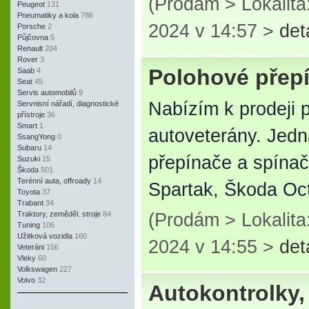
(Prodám > Lokalita
Peugeot
131
Pneumatiky a kola
786
2024 v 14:57 >
det
Porsche
2
Půjčovna
5
Renault
204
Rover
3
Polohové přepí
Saab
4
Seat
45
Servis automobilů
9
Nabízím k prodeji 
Servnisní nářadí, diagnostické
přístroje
36
Smart
1
autoveterány. Jedn
SsangYong
0
Subaru
14
přepínače a spínač
Suzuki
15
Škoda
501
Terénní auta, offroady
14
Spartak, Škoda Oc
Toyota
37
Trabant
34
Traktory, zeměděl. stroje
84
(Prodám > Lokalita
Tuning
106
Užitková vozidla
160
2024 v 14:55 >
det
Veteráni
156
Vleky
60
Volkswagen
227
Volvo
32
Autokontrolky,