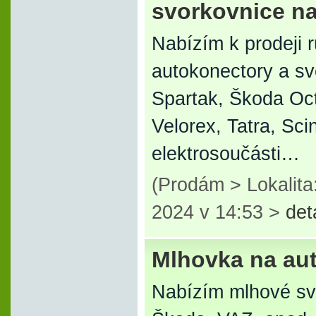
svorkovnice na
Nabízím k prodeji 
autokonectory a s
Spartak, Škoda Oc
Velorex, Tatra, Sci
elektrosoučásti…
(Prodám > Lokalita
2024 v 14:53 >
det
Mlhovka na au
Nabízím mlhové sv