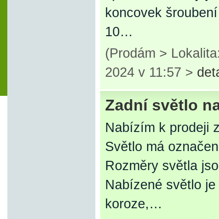
koncovek šroubení
10…
(Prodám > Lokalita
2024 v 11:57 >
det
Zadní světlo n
Nabízím k prodeji 
Světlo má označen
Rozměry světla js
Nabízené světlo j
koroze,…