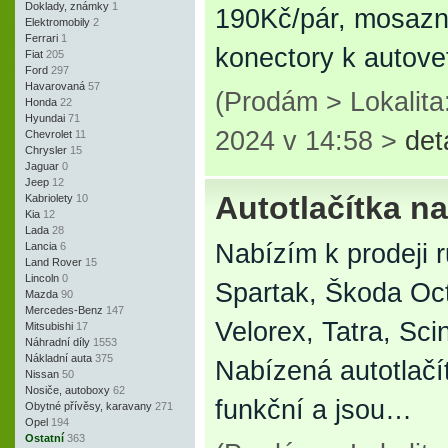
Doklady, známky
1
190Kč/pár, mosazn
Elektromobily
2
Ferrari
1
konectory k autov
Fiat
205
Ford
297
Havarovaná
57
(Prodám > Lokalita
Honda
22
Hyundai
71
2024 v 14:58 >
det
Chevrolet
11
Chrysler
15
Jaguar
0
Jeep
12
Autotlačítka n
Kabriolety
10
Kia
12
Lada
28
Nabízím k prodeji 
Lancia
6
Land Rover
15
Lincoln
0
Spartak, Škoda Oc
Mazda
90
Mercedes-Benz
147
Velorex, Tatra, Scin
Mitsubishi
17
Náhradní díly
1553
Nákladní auta
375
Nabízená autotlačí
Nissan
50
Nosiče, autoboxy
62
funkční a jsou…
Obytné přívěsy, karavany
271
Opel
194
Ostatní
363