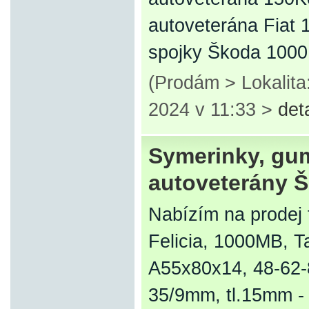
autoveterána Fiat 
spojky Škoda 10
(Prodám > Lokalita
2024 v 11:33 >
det
Symerinky, gum
autoveterány 
Nabízím na prodej 
Felicia, 1000MB, Ta
A55x80x14, 48-62-
35/9mm, tl.15mm -