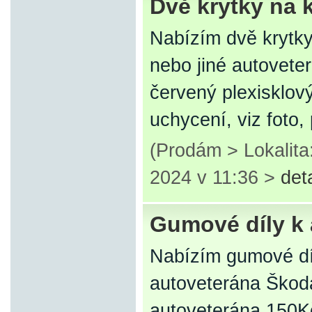
Dvě krytky na 
Nabízím dvě krytky
nebo jiné autoveter
červený plexisklov
uchycení, viz foto
(Prodám > Lokalita
2024 v 11:36 >
det
Gumové díly k
Nabízím gumové dí
autoveterána Škod
autoveterána 150K