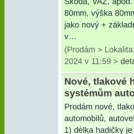
Škoda, VAZ, apod.
80mm, výška 80mm.
jako nový + základ
v…
(Prodám > Lokalita
2024 v 11:59 >
det
Nové, tlakové 
systémům auto
Prodám nové, tlak
automobilů, autove
1) délka hadičky j