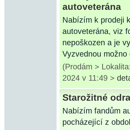
autoveterána
Nabízím k prodeji k
autoveterána, viz 
nepoškozen a je vyf
Vyzvednou možno 
(Prodám > Lokalita
2024 v 11:49 >
det
Starožitné odr
Nabízím fandům au
pocházející z obdo