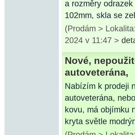
a rozměry odrazek 
102mm, skla se z
(Prodám > Lokalita
2024 v 11:47 >
det
Nové, nepoužit
autoveterána,
Nabízím k prodeji 
autoveterána, nebo
kovu, má objímku n
kryta světle modr
(Prodám > Lokalita