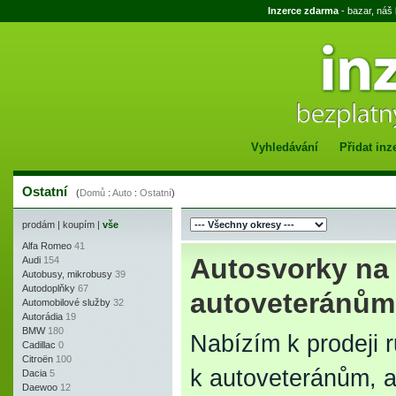
Inzerce zdarma
- bazar, náš
Vyhledávání
Přidat inz
Ostatní
(
Domů
:
Auto
:
Ostatní
)
prodám
|
koupím
|
vše
Alfa Romeo
41
Autosvorky na p
Audi
154
Autobusy, mikrobusy
39
Autodoplňky
67
autoveteránům
Automobilové služby
32
Autorádia
19
BMW
180
Nabízím k prodeji r
Cadillac
0
Citroën
100
k autoveteránům, a
Dacia
5
Daewoo
12