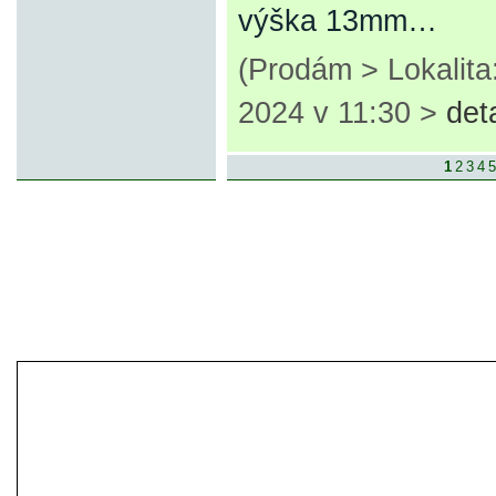
výška 13mm…
(Prodám > Lokalita
2024 v 11:30 >
det
1
2
3
4
5
© 2007-2013 inzerce².cz | inzerc
inzeráty, koupím, prodám, vymě
inze