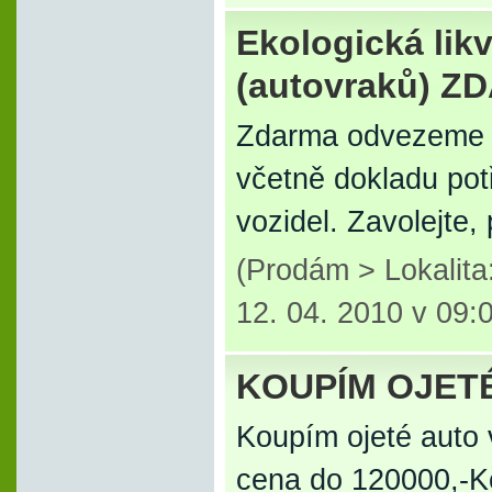
Ekologická lik
(autovraků) 
Zdarma odvezeme a 
včetně dokladu pot
vozidel. Zavolejte,
(Prodám > Lokalit
12. 04. 2010 v 09:
KOUPÍM OJET
Koupím ojeté auto
cena do 120000,-K