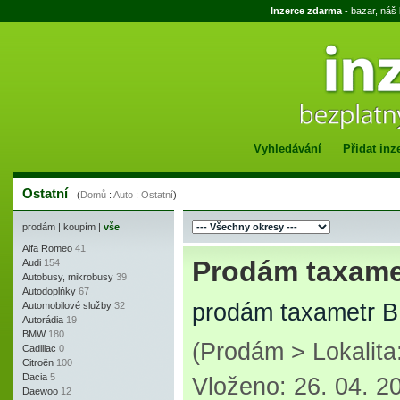
Inzerce zdarma
- bazar, náš
Vyhledávání
Přidat inz
Ostatní
(
Domů
:
Auto
:
Ostatní
)
prodám
|
koupím
|
vše
Alfa Romeo
41
Prodám taxame
Audi
154
Autobusy, mikrobusy
39
Autodoplňky
67
prodám taxametr 
Automobilové služby
32
Autorádia
19
BMW
180
(Prodám > Lokalit
Cadillac
0
Citroën
100
Dacia
5
Vloženo: 26. 04. 2
Daewoo
12