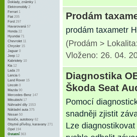
Doklady, známky
1
Elektromobily
2
Ferrari
1
Prodám taxame
Fiat
205
Ford
297
Havarovaná
57
prodám taxametr H
Honda
22
Hyundai
71
(Prodám > Lokalit
Chevrolet
11
Chrysler
15
Jaguar
0
Vloženo: 26. 04. 2
Jeep
12
Kabriolety
10
Kia
12
Lada
28
Diagnostika O
Lancia
6
Land Rover
15
Škoda Seat Au
Lincoln
0
Mazda
90
Mercedes-Benz
147
Pomocí diagnostic
Mitsubishi
17
Náhradní díly
1553
Nákladní auta
375
snadněji zjistit zá
Nissan
50
Nosiče, autoboxy
62
Lze diagnostikovat 
Obytné přívěsy, karavany
271
Opel
194
Ostatní
363