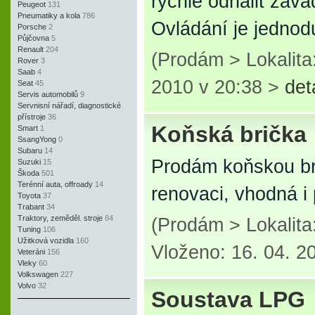
rychle odhalit záva
Peugeot
131
Pneumatiky a kola
786
Ovládání je jednod
Porsche
2
Půjčovna
5
Renault
204
(Prodám > Lokalita
Rover
3
Saab
4
2010 v 20:38 >
det
Seat
45
Servis automobilů
9
Servnisní nářadí, diagnostické
přístroje
36
Koňská brička
Smart
1
SsangYong
0
Subaru
14
Prodám koňskou br
Suzuki
15
Škoda
501
Terénní auta, offroady
14
renovaci, vhodná i
Toyota
37
Trabant
34
Traktory, zeměděl. stroje
84
(Prodám > Lokalit
Tuning
106
Užitková vozidla
160
Vloženo: 16. 04. 2
Veteráni
156
Vleky
60
Volkswagen
227
Volvo
32
Soustava LPG