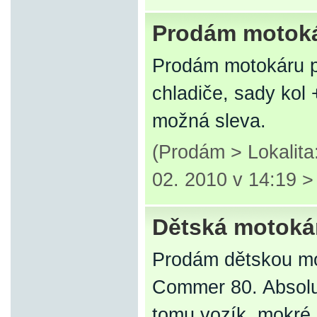
Prodám motok
Prodám motokáru pro
chladiče, sady kol 
možná sleva.
(Prodám > Lokalita
02. 2010 v 14:19 
Dětská motoká
Prodám dětskou mo
Commer 80. Absolu
tomu vozík, mokré 