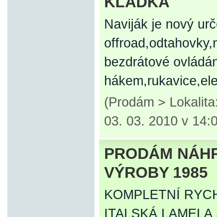
KLADKA
Naviják je nový ur
offroad,odtahovky,
bezdrátové ovládán
hákem,rukavice,ele
(Prodám > Lokalit
03. 03. 2010 v 14:
PRODÁM NÁHRA
VÝROBY 1985
KOMPLETNÍ RYCH
ITALSKÁ LAMELA