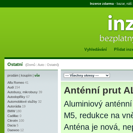
Inzerce zdarma
- bazar, náš
Vyhledávání
Přidat inz
Ostatní
(
Domů
:
Auto
:
Ostatní
)
prodám
|
koupím
|
vše
Alfa Romeo
41
Anténní prut 
Audi
154
Autobusy, mikrobusy
39
Autodoplňky
67
Aluminiový anténní 
Automobilové služby
32
Autorádia
19
BMW
180
M5, redukce na vně
Cadillac
0
Citroën
100
Anténa je nová, ne
Dacia
5
Daewoo
12