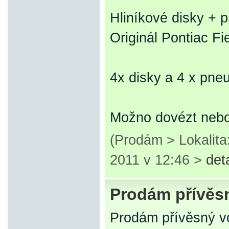
Hliníkové disky + 
Originál Pontiac F
4x disky a 4 x pn
Možno dovézt nebo
(Prodám > Lokalita
2011 v 12:46 >
det
Prodám přívěs
Prodám přívěsný v