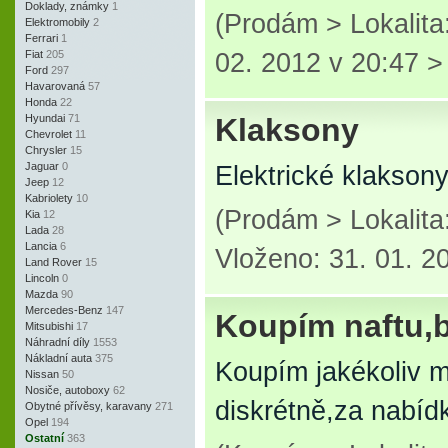
Doklady, známky
1
(Prodám > Lokalit
Elektromobily
2
Ferrari
1
Fiat
205
02. 2012 v 20:47 
Ford
297
Havarovaná
57
Honda
22
Hyundai
71
Klaksony
Chevrolet
11
Chrysler
15
Jaguar
0
Elektrické klakson
Jeep
12
Kabriolety
10
(Prodám > Lokalita
Kia
12
Lada
28
Lancia
6
Vloženo: 31. 01. 2
Land Rover
15
Lincoln
0
Mazda
90
Mercedes-Benz
147
Koupím naftu,b
Mitsubishi
17
Náhradní díly
1553
Nákladní auta
375
Koupím jakékoliv m
Nissan
50
Nosiče, autoboxy
62
diskrétně,za nabíd
Obytné přívěsy, karavany
271
Opel
194
Ostatní
363