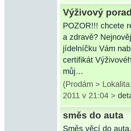
Výživový porad
POZOR!!! chcete r
a zdravě? Nejnověj
jídelníčku Vám nab
certifikát Výživové
můj…
(Prodám > Lokalita
2011 v 21:04 >
det
směs do auta
Směs věcí do auta.