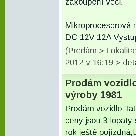
zakoupení věci.
Mikroprocesorová n
DC 12V 12A Výstu
(Prodám > Lokalita
2012 v 16:19 >
det
Prodám vozidlo
výroby 1981
Prodám vozidlo Ta
ceny jsou 3 lopaty-
rok ještě pojízdná,