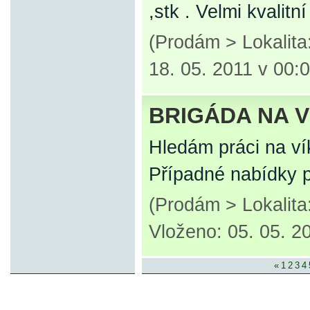
,stk . Velmi kvalit
(Prodám > Lokalit
18. 05. 2011 v 00:
BRIGÁDA NA 
Hledám práci na vík
Případné nabídky p
(Prodám > Lokalita
Vloženo: 05. 05. 2
«
1
2
3
4
© 2007-2013 inzerce².cz | inzerc