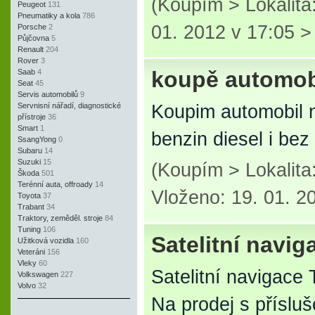
(Koupím > Lokalita
Peugeot
131
Pneumatiky a kola
786
01. 2012 v 17:05 
Porsche
2
Půjčovna
5
Renault
204
Rover
3
koupě automob
Saab
4
Seat
45
Servis automobilů
9
Servnisní nářadí, diagnostické
Koupim automobil n
přístroje
36
Smart
1
benzin diesel i be
SsangYong
0
Subaru
14
Suzuki
15
(Koupím > Lokalit
Škoda
501
Terénní auta, offroady
14
Vloženo: 19. 01. 2
Toyota
37
Trabant
34
Traktory, zeměděl. stroje
84
Tuning
106
Satelitní nav
Užitková vozidla
160
Veteráni
156
Vleky
60
Satelitní naviga
Volkswagen
227
Volvo
32
Na prodej s přísluš