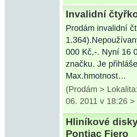
Invalidní čtyřk
Prodám invalidní č
1.364).Nepoužívan
000 Kč,-. Nyní 16 
značku. Je přihláš
Max.hmotnost…
(Prodám > Lokalita
06. 2011 v 18:26 
Hliníkové disk
Pontiac Fiero