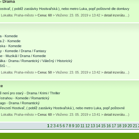
 - Drama
ostivař, ( poblíž zastávky Hostivařská ), nebo metro Luka, popř.poštovné dle domluvy
 Lokalita: Praha-město >
Cena: 60
> Vloženo: 23. 05. 2019 v 13:42 >
detail inzerátu…
)
na - Komedie
a 2 - Komedie
áska - Komedie
vy - Komedie / Drama / Fantasy
ne - Muzikál / Drama / Komedie
lka - Drama / Romantický / Válečný / Historický
šťů -…
 Lokalita: Praha-město >
Cena: 50
> Vloženo: 23. 05. 2019 v 13:42 >
detail inzerátu…
)
ce
 není pro starý - Drama / Krimi / Thriller
ýstrahou - Komedie / Romantický
vago - Drama / Romantický
řevzetí Hostivař, ( poblíž zastávky Hostivařská ), nebo metro Luka, popř.poštovné
 Lokalita: Praha-město >
Cena: 60
> Vloženo: 23. 05. 2019 v 13:41 >
detail inzerátu…
)
1
2
3
4
5
6
7
8
9
10
11
12
13
14
15
16
17
18
19
20
21