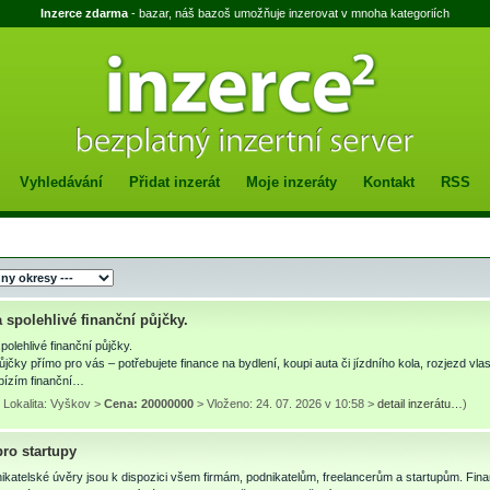
Inzerce zdarma
- bazar, náš bazoš umožňuje inzerovat v mnoha kategoriích
Vyhledávání
Přidat inzerát
Moje inzeráty
Kontakt
RSS
 spolehlivé finanční půjčky.
polehlivé finanční půjčky.
jčky přímo pro vás – potřebujete finance na bydlení, koupi auta či jízdního kola, rozjezd vl
bízím finanční…
 Lokalita: Vyškov >
Cena: 20000000
> Vloženo: 24. 07. 2026 v 10:58 >
detail inzerátu…
)
ro startupy
katelské úvěry jsou k dispozici všem firmám, podnikatelům, freelancerům a startupům. Finan