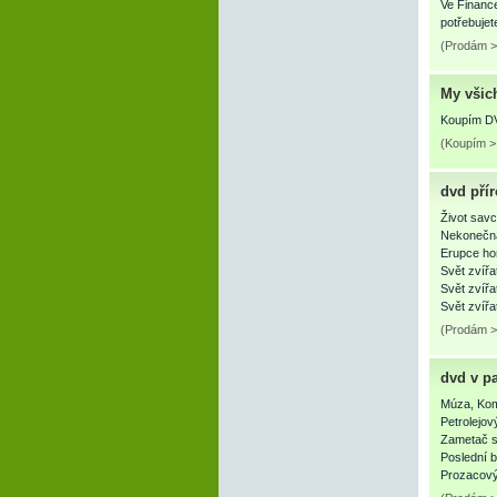
Ve Financ
potřebuje
(Prodám >
My všic
Koupím DVD
(Koupím > 
dvd pří
Život savc
Nekonečná
Erupce ho
Svět zvířa
Svět zvířa
Svět zvířa
(Prodám >
dvd v p
Múza, Kom
Petrolejov
Zametač st
Poslední b
Prozacový