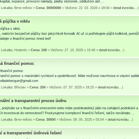
kapitál, expanze, provozní náklady, platby složenek, oddlužení atd.…
 Lokalita: Brno-město >
Cena: 30000000
> Vloženo: 22. 03. 2026 v 18:00 >
detail inzerátu…
)
á půjčka v niklu
ůjčka v niklu
 nabízím bezpečné půjčky bez jakýchkoli formalit. Ať už si potřebujete půjčit kolikkoli, p
ádejte o finanční pomoc hned teď!
 Lokalita: Hodonín >
Cena: 100
> Vloženo: 27. 10. 2025 v 15:46 >
detail inzerátu…
)
á finanční pomoc
finanční pomoc
nanční pomoc s maximální rychlostí a spolehlivostí. Máte možnost navrhnout si vlastní splát
stelladebergue@gmail.com
Lokalita: Břeclav >
Cena: 250
> Vloženo: 07. 07. 2025 v 18:25 >
detail inzerátu…
)
nální a transparentní proces úvěru
 potýkáte se s finančními omezeními nebo máte podnikatelský plán na zahájení podnikání a 
ít investovat do nemovitostí? Poskytujeme komplexní finanční řešení, takže neváhejte.…
 Lokalita: Brno-město >
Cena: 30000
> Vloženo: 08. 05. 2025 v 05:04 >
detail inzerátu…
)
ní a transparentní úvěrová řešení