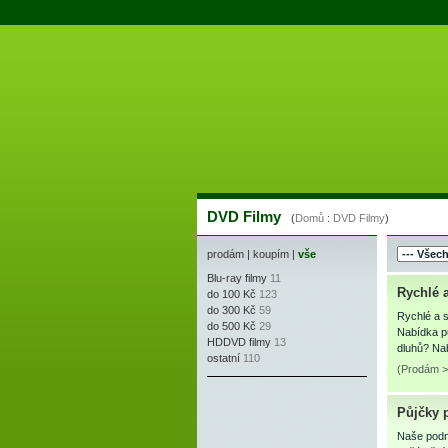
DVD Filmy
(
Domů
:
DVD Filmy
)
prodám
|
koupím
|
vše
Blu-ray filmy
11
Rychlé a
do 100 Kč
123
do 300 Kč
59
Rychlé a s
do 500 Kč
29
Nabídka pů
HDDVD filmy
13
dluhů? Na
ostatní
110
(Prodám >
Půjčky p
Naše podni