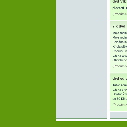
dvd Vlk
převzetí H
(Prodám >
7 x dvd
Moje rodi
Moje rodin
Falešná l
Křídla slá
Chorus Li
Láska a vá
Období de
(Prodám >
dvd edi
Tahle země
Láska s v
Doktor Ži
po 60 Kč p
(Prodám >