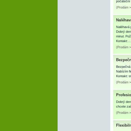
počáteční 
(Prodám >
Naléhav
Naléhavá p
Dobrý den,
minut. Pož
Kontakt:…
(Prodám >
Bezpečn
Bezpečná 
Nabízím fi
Kontakt: 
(Prodám > 
Profesio
Dobrý den,
chcete zač
(Prodám >
Flexibil