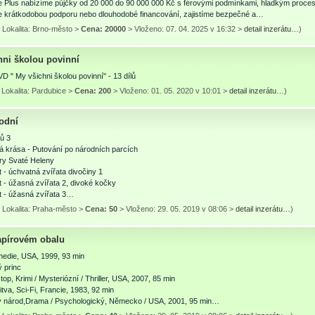
e Plus nabízíme půjčky od 20 000 do 90 000 000 Kč s férovými podmínkami, hladkým proces
te krátkodobou podporu nebo dlouhodobé financování, zajistíme bezpečné a…
 Lokalita: Brno-město >
Cena: 20000
> Vloženo: 07. 04. 2025 v 16:32 >
detail inzerátu…
)
hni školou povinní
 " My všichni školou povinní" - 13 dílů
Lokalita: Pardubice >
Cena: 200
> Vloženo: 01. 05. 2020 v 10:01 >
detail inzerátu…
)
rodní
ů 3
 krása - Putování po národních parcích
ry Svaté Heleny
t - úchvatná zvířata divočiny 1
t - úžasná zvířata 2, divoké kočky
t - úžasná zvířata 3…
 Lokalita: Praha-město >
Cena: 50
> Vloženo: 29. 05. 2019 v 08:06 >
detail inzerátu…
)
apírovém obalu
edie, USA, 1999, 93 min
ý princ
op, Krimi / Mysteriózní / Thriller, USA, 2007, 85 min
itva, Sci-Fi, Francie, 1983, 92 min
 národ,Drama / Psychologický, Německo / USA, 2001, 95 min…