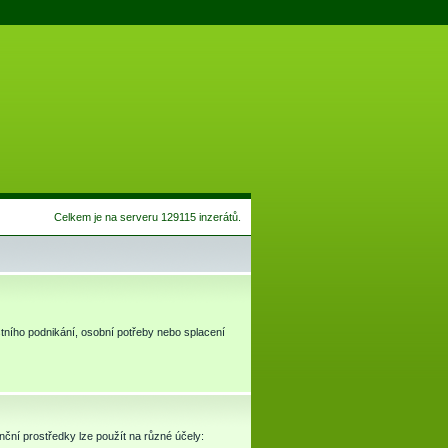
Celkem je na serveru 129115 inzerátů.
astního podnikání, osobní potřeby nebo splacení
ční prostředky lze použít na různé účely: