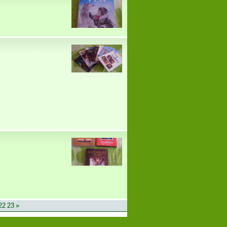
22
23
»