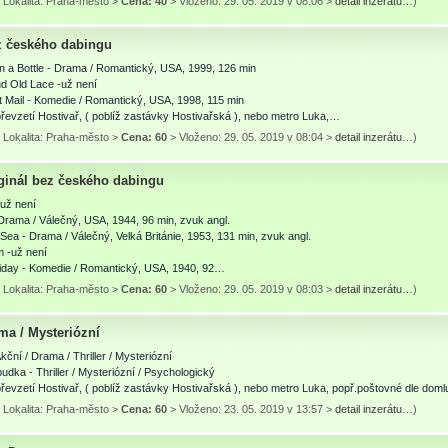
 Lokalita: Praha-město >
Cena: 40
> Vloženo: 29. 05. 2019 v 08:06 >
detail inzerátu…
)
z českého dabingu
n a Bottle - Drama / Romantický, USA, 1999, 126 min
nd Old Lace -už není
 Mail - Komedie / Romantický, USA, 1998, 115 min
řevzetí Hostivař, ( poblíž zastávky Hostivařská ), nebo metro Luka,…
 Lokalita: Praha-město >
Cena: 60
> Vloženo: 29. 05. 2019 v 08:04 >
detail inzerátu…
)
iginál bez českého dabingu
 už není
 Drama / Válečný, USA, 1944, 96 min, zvuk angl.
Sea - Drama / Válečný, Velká Británie, 1953, 131 min, zvuk angl.
m -už není
Friday - Komedie / Romantický, USA, 1940, 92…
 Lokalita: Praha-město >
Cena: 60
> Vloženo: 29. 05. 2019 v 08:03 >
detail inzerátu…
)
ma / Mysteriózní
Akční / Drama / Thriller / Mysteriózní
budka - Thriller / Mysteriózní / Psychologický
řevzetí Hostivař, ( poblíž zastávky Hostivařská ), nebo metro Luka, popř.poštovné dle dom
 Lokalita: Praha-město >
Cena: 60
> Vloženo: 23. 05. 2019 v 13:57 >
detail inzerátu…
)