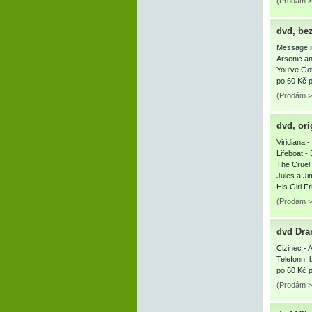
(Prodám >
dvd, be
Message i
Arsenic a
You've Got
po 60 Kč p
(Prodám >
dvd, or
Viridiana -
Lifeboat -
The Cruel 
Jules a Ji
His Girl 
(Prodám >
dvd Dra
Cizinec - 
Telefonní 
po 60 Kč p
(Prodám >