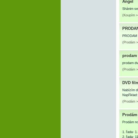
Angel
Shánim ser
(Koupím >
PRODAN
PRODAM 
(Prodám >
prodam 
prodam dv
(Prodám >
DVD film
Nabízím dl
Například:
(Prodám >
Prodám
Prodám no
1. řada- 
2. řada- 