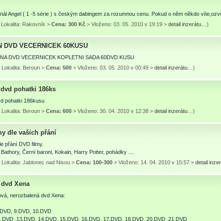
iál Angel ( 1 -5 série ) s českým dabingem za rozumnou cenu. Pokud o něm někdo víte,ozvě
 Lokalita: Rakovník >
Cena: 300 Kč
> Vloženo: 03. 05. 2010 v 19:19 >
detail inzerátu…
)
 DVD VECERNICEK 60KUSU
NA DVD VECERNICEK KOPLETNI SADA 60DVD KUSU
 Lokalita: Beroun >
Cena: 500
> Vloženo: 03. 05. 2010 v 00:49 >
detail inzerátu…
)
dvd pohatki 186ks
d pohatki 186kusu
 Lokalita: Beroun >
Cena: 600
> Vloženo: 30. 04. 2010 v 12:38 >
detail inzerátu…
)
y dle vašich přání
e přání DVD filmy.
 Bathory, Černí baroni, Kokain, Harry Potter, pohádky ....
 Lokalita: Jablonec nad Nisou >
Cena: 100-300
> Vloženo: 14. 04. 2010 v 15:57 >
detail inz
 dvd Xena
vá, nerozbalená dvd Xena:
1.DVD, 9.DVD, 10.DVD
11.DVD, 13.DVD, 14.DVD, 15.DVD, 16.DVD, 17.DVD, 18.DVD, 20.DVD, 21.DVD