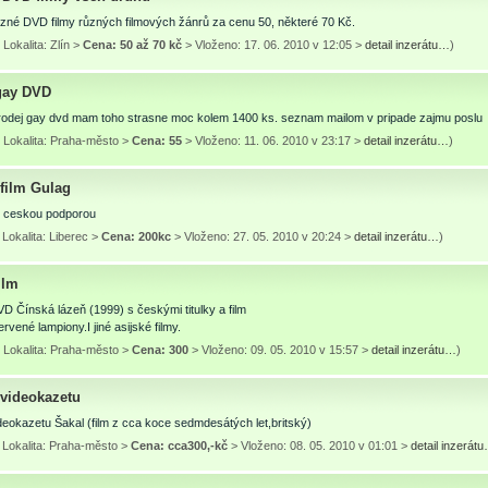
zné DVD filmy různých filmových žánrů za cenu 50, některé 70 Kč.
Lokalita: Zlín >
Cena: 50 až 70 kč
> Vloženo: 17. 06. 2010 v 12:05 >
detail inzerátu…
)
gay DVD
odej gay dvd mam toho strasne moc kolem 1400 ks. seznam mailom v pripade zajmu poslu
 Lokalita: Praha-město >
Cena: 55
> Vloženo: 11. 06. 2010 v 23:17 >
detail inzerátu…
)
film Gulag
s ceskou podporou
Lokalita: Liberec >
Cena: 200kc
> Vloženo: 27. 05. 2010 v 20:24 >
detail inzerátu…
)
ilm
 Čínská lázeň (1999) s českými titulky a film
rvené lampiony.I jiné asijské filmy.
 Lokalita: Praha-město >
Cena: 300
> Vloženo: 09. 05. 2010 v 15:57 >
detail inzerátu…
)
videokazetu
eokazetu Šakal (film z cca koce sedmdesátých let,britský)
 Lokalita: Praha-město >
Cena: cca300,-kč
> Vloženo: 08. 05. 2010 v 01:01 >
detail inzerát