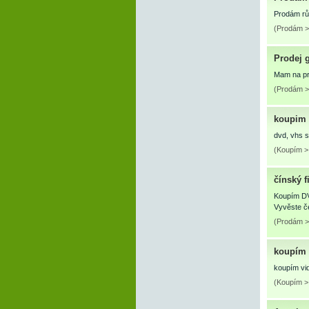
Prodám rů
(Prodám > 
Prodej 
Mam na pr
(Prodám >
koupim 
dvd, vhs 
(Koupím > 
čínský f
Koupím DVD
Vyvěste če
(Prodám >
koupím 
koupím vid
(Koupím >