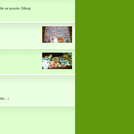
te se prosím. Děkuji.
erátu…
)