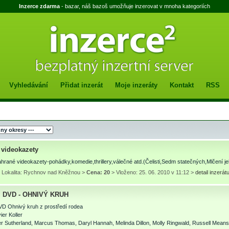
Inzerce zdarma
- bazar, náš bazoš umožňuje inzerovat v mnoha kategoriích
Vyhledávání
Přidat inzerát
Moje inzeráty
Kontakt
RSS
videokazety
rané videokazety-pohádky,komedie,thrillery,válečné atd.(Čelisti,Sedm statečných,Mlčení je
 Lokalita: Rychnov nad Kněžnou >
Cena: 20
> Vloženo: 25. 06. 2010 v 11:12 >
detail inzerá
 DVD - OHNIVÝ KRUH
D Ohnivý kruh z prostředí rodea
ier Koller
fer Sutherland, Marcus Thomas, Daryl Hannah, Melinda Dillon, Molly Ringwald, Russell Means,