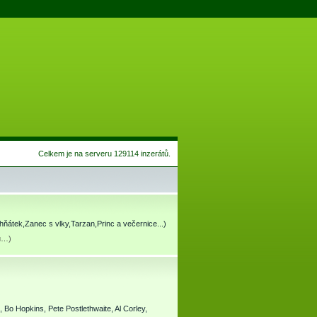
Celkem je na serveru 129114 inzerátů.
hňátek,Zanec s vlky,Tarzan,Princ a večernice...)
tu…
)
 Bo Hopkins, Pete Postlethwaite, Al Corley,