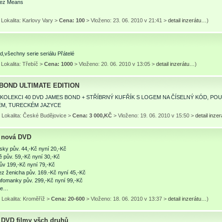
Nez Means
Lokalita: Karlovy Vary >
Cena: 100
> Vloženo: 23. 06. 2010 v 21:41 >
detail inzerátu…
)
,všechny serie seriálu Přátelé
Lokalita: Třebíč >
Cena: 1000
> Vloženo: 20. 06. 2010 v 13:05 >
detail inzerátu…
)
BOND ULTIMATE EDITION
OLEKCI 40 DVD JAMES BOND + STŘÍBRNÝ KUFŘÍK S LOGEM NA ČÍSELNÝ KÓD, POU
M, TURECKÉM JAZYCE
 Lokalita: České Budějovice >
Cena: 3 000,KČ
> Vloženo: 19. 06. 2010 v 15:50 >
detail inze
 nová DVD
sky pův. 44,-Kč nyní 20,-Kč
 tě pův. 59,-Kč nyní 30,-Kč
ův 199,-Kč nyní 79,-Kč
z ženicha pův. 169.-Kč nyní 45,-Kč
fomanky pův. 299,-Kč nyní 99,-Kč
 je…
 Lokalita: Kroměříž >
Cena: 20-600
> Vloženo: 18. 06. 2010 v 13:37 >
detail inzerátu…
)
DVD filmy všch druhů