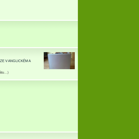
ZE V ANGLICKÉM A
rátu…
)