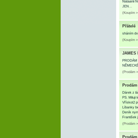
Nataanii 
JEN…
(Koupím > 
Přátelé
sháním dvd
(Koupím > 
JAMES 
PRODÁM K
NĚMECKÉ
(Prodám >
Prodám
Dárek z lá
PS. Miluji
Vřískot2 p
Líbanky be
Deník nym
František
(Prodám >
Prodám 