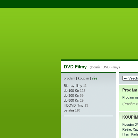
DVD Filmy
(
Domů
:
DVD Filmy
)
prodám
|
koupím
|
vše
Blu-ray filmy
11
Prodám 
do 100 Kč
123
do 300 Kč
59
Prodám nah
do 500 Kč
29
(Prodám >
HDDVD filmy
13
ostatní
110
KOUPÍM
Koupím DV
Režie: Xav
Hrají: Kie