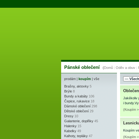
Pánské oblečení
(
Domů
:
Oděv a obuv
:
prodám
|
koupím
|
vše
Brašny, aktovky
5
Oblečen
Brýle
8
Bundy a kabáty
106
Jakékoliv 
Čepice, rukavice
18
i bundy.V
Dámské oblečení
298
(Koupím > 
Dětské oblečení
29
Dresy
10
Galanterie, doplňky
45
Lesnick
Halenky
15
Koupím vel
Kabelky
49
Kalhoty, tepláky
47
(Koupím > 