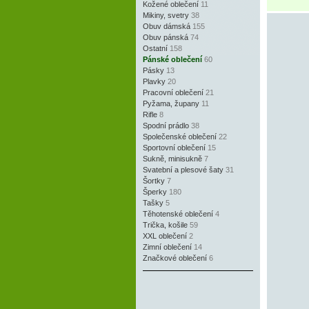
Kožené oblečení
11
Mikiny, svetry
38
Obuv dámská
155
Obuv pánská
74
Ostatní
158
Pánské oblečení
60
Pásky
13
Plavky
20
Pracovní oblečení
21
Pyžama, župany
11
Rifle
8
Spodní prádlo
38
Společenské oblečení
22
Sportovní oblečení
15
Sukně, minisukně
7
Svatební a plesové šaty
31
Šortky
7
Šperky
180
Tašky
5
Těhotenské oblečení
4
Trička, košile
59
XXL oblečení
2
Zimní oblečení
14
Značkové oblečení
6