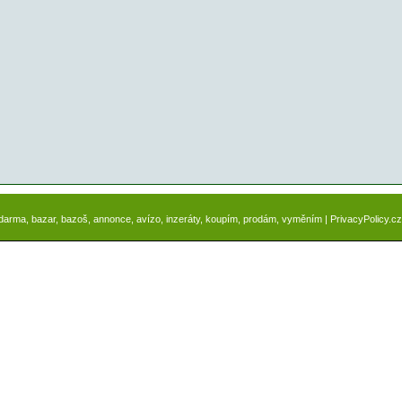
zdarma, bazar, bazoš, annonce, avízo, inzeráty, koupím, prodám, vyměním |
PrivacyPolicy.cz