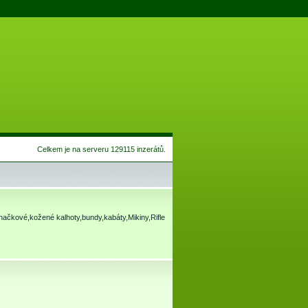
Celkem je na serveru 129115 inzerátů.
načkové,kožené kalhoty,bundy,kabáty,Mikiny,Rifle