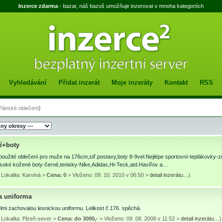
Inzerce zdarma
- bazar, náš bazoš umožňuje inzerovat v mnoha kategoriích
Vyhledávání
Přidat inzerát
Moje inzeráty
Kontakt
RSS
Pánské oblečení
)
í+boty
použité oblečení pro muže na 176cm,stř.postavy,boty 8-9vel.Nejlépe sportovní-teplákovky-z
ysoké kožené boty-černé,tenisky-Nike,Adidas,Hi-Teck,atd.Havířov a…
Lokalita: Karviná >
Cena: 0
> Vloženo: 09. 10. 2010 v 06:50 >
detail inzerátu…
)
a uniforma
mi zachovalou lesnickou uniformu. Lelikost č.176. spěchá.
Lokalita: Plzeň-sever >
Cena: do 3000,-
> Vloženo: 09. 08. 2008 v 11:52 >
detail inzerátu…
)