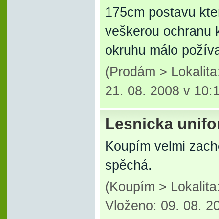
175cm postavu kter
veškerou ochranu k
okruhu málo požíva
(Prodám > Lokalit
21. 08. 2008 v 10:
Lesnicka unif
Koupím velmi zacho
spěchá.
(Koupím > Lokalita
Vloženo: 09. 08. 2