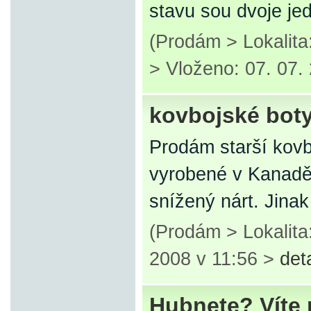
stavu sou dvoje je
(Prodám > Lokalit
> Vloženo: 07. 07.
kovbojské bot
Prodám starší kovb
vyrobené v Kanadě,
snížený nárt. Jinak 
(Prodám > Lokalit
2008 v 11:56 >
det
Hubnete? Víte 