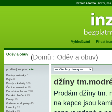
Inzerce zdarma
- bazar, náš
Vyhledávání
Přidat inz
Oděv a obuv
(
Domů
:
Oděv a obuv
)
prodám
|
koupím
|
vše
Brašny, aktovky
5
džíny tm.modré
Brýle
8
Bundy a kabáty
106
Čepice, rukavice
18
Prodám džíny tm. m
Dámské oblečení
298
Dětské oblečení
29
Dresy
10
na kapce jsou kamí
Galanterie, doplňky
45
Halenky
15
Kabelky
49