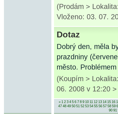
(Prodám > Lokalit
Vloženo: 03. 07. 2
Dotaz
Dobrý den, měla by
prazdniny (červenec
město. Problémem o
(Koupím > Lokalita
06. 2008 v 12:20 
«
1
2
3
4
5
6
7
8
9
10
11
12
13
14
15
16
1
47
48
49
50
51
52
53
54
55
56
57
58
59
90
91