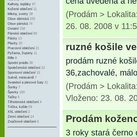
cena uvedená a neb
Kalhoty, tepláky
47
Kožené oblečení
11
(Prodám > Lokalit
Mikiny, svetry
38
Obuv dámská
155
Obuv pánská
74
26. 08. 2008 v 11:
Ostatní
158
Pánské oblečení
60
Pásky
13
Plavky
20
ruzné košile ve
Pracovní oblečení
21
Pyžama, župany
11
Rifle
8
prodám ruzné košile,
Spodní prádlo
38
Společenské oblečení
22
36,zachovalé, málo
Sportovní oblečení
15
Sukně, minisukně
7
Svatební a plesové šaty
31
(Prodám > Lokalit
Šortky
7
Šperky
180
Vloženo: 23. 08. 2
Tašky
5
Těhotenské oblečení
4
Trička, košile
59
XXL oblečení
2
Prodám kožen
Zimní oblečení
14
Značkové oblečení
6
3 roky stará černo