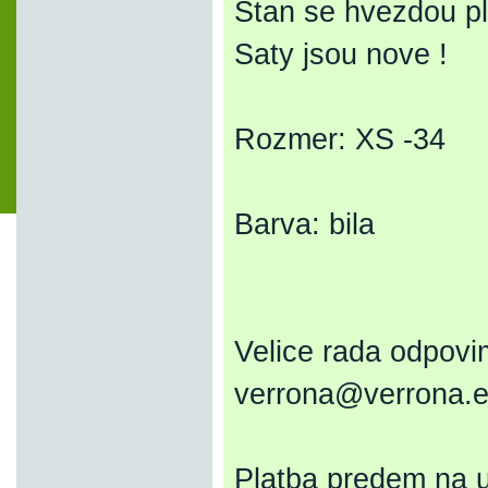
Stan se hvezdou pla
Saty jsou nove !
Rozmer: XS -34
Barva: bila
Velice rada odpovi
verrona@verrona.
Platba predem na 