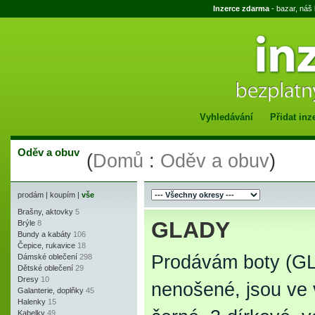
Inzerce zdarma
- bazar, náš
Vyhledávání
Přidat inz
Oděv a obuv
(
Domů
:
Oděv a obuv
)
prodám
|
koupím
|
vše
Brašny, aktovky
5
GLADY
Brýle
8
Bundy a kabáty
106
Čepice, rukavice
18
Prodávám boty (
Dámské oblečení
298
Dětské oblečení
29
Dresy
10
nenošené, jsou ve 
Galanterie, doplňky
45
Halenky
15
Kabelky
49