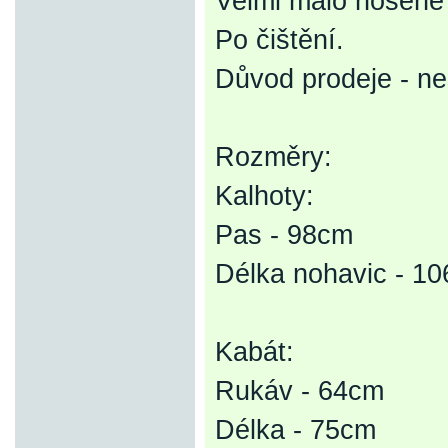
Velmi málo nošené
Po čištění.
Důvod prodeje - nes
Rozměry:
Kalhoty:
Pas - 98cm
Délka nohavic - 1
Kabát:
Rukáv - 64cm
Délka - 75cm