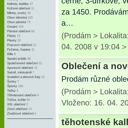
černé, 3-dírkové, 
Kalhoty, tepláky
47
Kožené oblečení
11
za 1450. Prodávám 
Mikiny, svetry
38
Obuv dámská
155
a…
Obuv pánská
74
Ostatní
158
Pánské oblečení
60
(Prodám > Lokalita
Pásky
13
Plavky
20
04. 2008 v 19:04 
Pracovní oblečení
21
Pyžama, župany
11
Rifle
8
Spodní prádlo
38
Oblečení a nov
Společenské oblečení
22
Sportovní oblečení
15
Sukně, minisukně
7
Prodám různé obleč
Svatební a plesové šaty
31
Šortky
7
Šperky
180
(Prodám > Lokalit
Tašky
5
Těhotenské oblečení
4
Trička, košile
59
Vloženo: 16. 04. 2
XXL oblečení
2
Zimní oblečení
14
Značkové oblečení
6
těhotenské kal