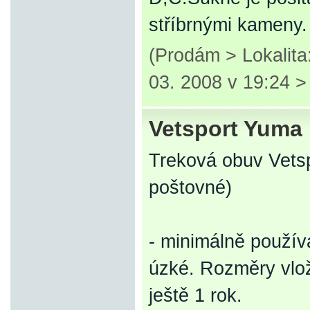
stříbrnými kameny.
(Prodám > Lokalit
03. 2008 v 19:24 
Vetsport Yuma
Treková obuv Vetsp
poštovné)
- minimálně použív
úzké. Rozměry vlož
ještě 1 rok.