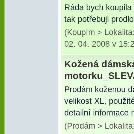
Ráda bych koupila 
tak potřebuji prodl
(Koupím > Lokalit
02. 04. 2008 v 15:
Kožená dámská
motorku_SLEV
Prodám koženou dá
velikost XL, použit
detailní informace
(Prodám > Lokalit