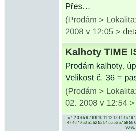
Přes…
(Prodám > Lokalit
2008 v 12:05 >
det
Kalhoty TIME 
Prodám kalhoty, ú
Velikost č. 36 = pa
(Prodám > Lokalita
02. 2008 v 12:54 
«
1
2
3
4
5
6
7
8
9
10
11
12
13
14
15
16
1
47
48
49
50
51
52
53
54
55
56
57
58
59
90
91