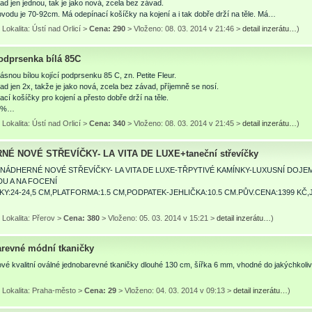
ad jen jednou, tak je jako nová, zcela bez závad.
vodu je 70-92cm. Má odepínací košíčky na kojení a i tak dobře drží na těle. Má…
Lokalita: Ústí nad Orlicí >
Cena: 290
> Vloženo: 08. 03. 2014 v 21:46 >
detail inzerátu…
)
podprsenka bílá 85C
snou bílou kojící podprsenku 85 C, zn. Petite Fleur.
ad jen 2x, takže je jako nová, zcela bez závad, příjemně se nosí.
cí košíčky pro kojení a přesto dobře drží na těle.
87%…
Lokalita: Ústí nad Orlicí >
Cena: 340
> Vloženo: 08. 03. 2014 v 21:45 >
detail inzerátu…
)
É NOVÉ STŘEVÍČKY- LA VITA DE LUXE+taneční střevíčky
NÁDHERNÉ NOVÉ STŘEVÍČKY- LA VITA DE LUXE-TŘPYTIVÉ KAMÍNKY-LUXUSNÍ DOJE
U A NA FOCENÍ
KY:24-24,5 CM,PLATFORMA:1.5 CM,PODPATEK-JEHLIČKA:10.5 CM.PŮV.CENA:1399 K
Lokalita: Přerov >
Cena: 380
> Vloženo: 05. 03. 2014 v 15:21 >
detail inzerátu…
)
revné módní tkaničky
é kvalitní oválné jednobarevné tkaničky dlouhé 130 cm, šířka 6 mm, vhodné do jakýchkoliv
 Lokalita: Praha-město >
Cena: 29
> Vloženo: 04. 03. 2014 v 09:13 >
detail inzerátu…
)