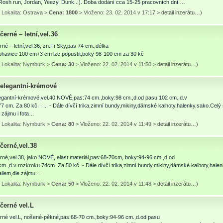
Rosh run, Jordan, Yeezy, Dunk...). Doba dodání cca 15-25 pracovních dní.…
 Lokalita: Ostrava >
Cena: 1800
> Vloženo: 23. 02. 2014 v 17:17 >
detail inzerátu…
)
černé – letní,vel.36
rné – letní,vel.36, zn.Fr.Sky,pas 74 cm.,délka
ohavice 100 cm+3 cm lze popustit,boky 98-100 cm za 30 kč
 Lokalita: Nymburk >
Cena: 30
> Vloženo: 22. 02. 2014 v 11:50 >
detail inzerátu…
)
 elegantní-krémové
legantní-krémové,vel.40,NOVÉ,pas:74 cm.,boky:98 cm.,d.od pasu 102 cm.,d.v
7 cm. Za 80 kč. . ... - Dále dívčí trika,zimní bundy,mikiny,dámské kalhoty,halenky,sako.Cel
 zájmu i fota…
 Lokalita: Nymburk >
Cena: 80
> Vloženo: 22. 02. 2014 v 11:49 >
detail inzerátu…
)
černé,vel.38
rné,vel.38, jako NOVÉ, elast.materiál,pas:68-70cm, boky:94-96 cm.,d.od
m.,d.v rozkroku 74cm. Za 50 kč. - Dále dívčí trika,zimní bundy,mikiny,dámské kalhoty,hal
ailem,dle zájmu…
 Lokalita: Nymburk >
Cena: 50
> Vloženo: 22. 02. 2014 v 11:48 >
detail inzerátu…
)
černé vel.L
erné vel.L, nošené-pěkné,pas:68-70 cm.,boky:94-96 cm.,d.od pasu