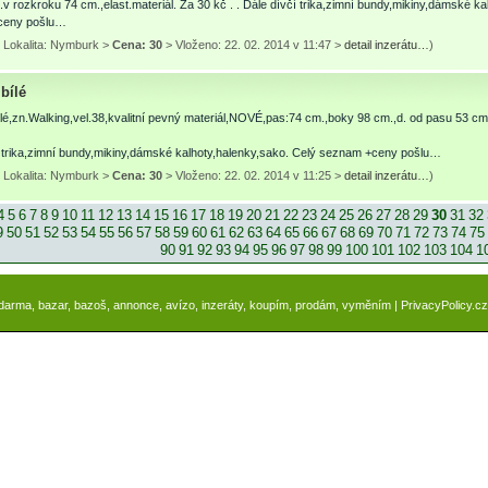
.v rozkroku 74 cm.,elast.materiál. Za 30 kč . . Dále dívčí trika,zimní bundy,mikiny,dámské k
ceny pošlu…
 Lokalita: Nymburk >
Cena: 30
> Vloženo: 22. 02. 2014 v 11:47 >
detail inzerátu…
)
bílé
lé,zn.Walking,vel.38,kvalitní pevný materiál,NOVÉ,pas:74 cm.,boky 98 cm.,d. od pasu 53 cm
í trika,zimní bundy,mikiny,dámské kalhoty,halenky,sako. Celý seznam +ceny pošlu…
 Lokalita: Nymburk >
Cena: 30
> Vloženo: 22. 02. 2014 v 11:25 >
detail inzerátu…
)
4
5
6
7
8
9
10
11
12
13
14
15
16
17
18
19
20
21
22
23
24
25
26
27
28
29
30
31
32
9
50
51
52
53
54
55
56
57
58
59
60
61
62
63
64
65
66
67
68
69
70
71
72
73
74
75
90
91
92
93
94
95
96
97
98
99
100
101
102
103
104
1
zdarma, bazar, bazoš, annonce, avízo, inzeráty, koupím, prodám, vyměním |
PrivacyPolicy.cz