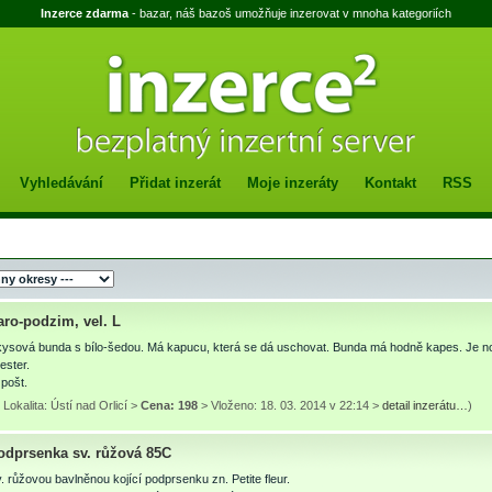
Inzerce zdarma
- bazar, náš bazoš umožňuje inzerovat v mnoha kategoriích
Vyhledávání
Přidat inzerát
Moje inzeráty
Kontakt
RSS
aro-podzim, vel. L
kysová bunda s bílo-šedou. Má kapucu, která se dá uschovat. Bunda má hodně kapes. Je no
ester.
pošt.
Lokalita: Ústí nad Orlicí >
Cena: 198
> Vloženo: 18. 03. 2014 v 22:14 >
detail inzerátu…
)
podprsenka sv. růžová 85C
 růžovou bavlněnou kojící podprsenku zn. Petite fleur.