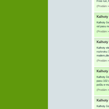
Free run, 
(Prodám >
Kalhoty 
Kalhoty če
od pasu n
(Prodám >
Kalhoty
Kalhoty e
rozkroku 7
mailem,dle
(Prodám >
Kalhoty 
Kalhoty če
pasu 102 c
pošlu e-m
(Prodám >
Kalhoty 
Kalhoty č