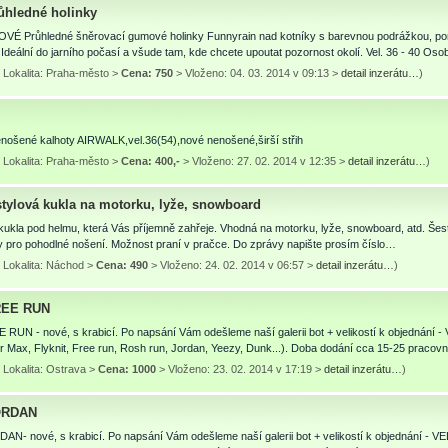
růhledné holinky
VÉ Průhledné šněrovací gumové holinky Funnyrain nad kotníky s barevnou podrážkou, p
eální do jarního počasí a všude tam, kde chcete upoutat pozornost okolí. Vel. 36 - 40 Oso
 Lokalita: Praha-město >
Cena: 750
> Vloženo: 04. 03. 2014 v 09:13 >
detail inzerátu…
)
nošené kalhoty AIRWALK,vel.36(54),nové nenošené,širší střih
 Lokalita: Praha-město >
Cena: 400,-
> Vloženo: 27. 02. 2014 v 12:35 >
detail inzerátu…
)
stylová kukla na motorku, lyže, snowboard
 kukla pod helmu, která Vás příjemně zahřeje. Vhodná na motorku, lyže, snowboard, atd. Šes
y pro pohodlné nošení. Možnost praní v pračce. Do zprávy napište prosím číslo…
 Lokalita: Náchod >
Cena: 490
> Vloženo: 24. 02. 2014 v 06:57 >
detail inzerátu…
)
REE RUN
 RUN - nové, s krabicí. Po napsání Vám odešleme naší galerii bot + velikostí k objednání
r Max, Flyknit, Free run, Rosh run, Jordan, Yeezy, Dunk...). Doba dodání cca 15-25 praco
 Lokalita: Ostrava >
Cena: 1000
> Vloženo: 23. 02. 2014 v 17:19 >
detail inzerátu…
)
ORDAN
N- nové, s krabicí. Po napsání Vám odešleme naší galerii bot + velikostí k objednání - V