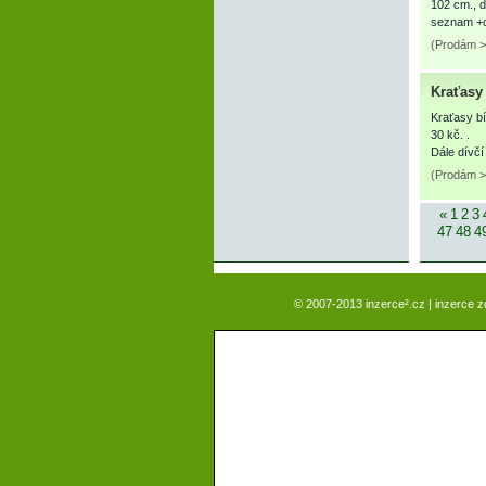
102 cm., d
seznam +
(Prodám >
Kraťasy 
Kraťasy bí
30 kč. .
Dále dívč
(Prodám >
«
1
2
3
47
48
4
© 2007-2013 inzerce².cz | inzerce 