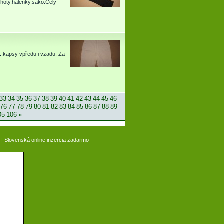
alhoty,halenky,sako.Celý
.,kapsy vpředu i vzadu. Za
33
34
35
36
37
38
39
40
41
42
43
44
45
46
76
77
78
79
80
81
82
83
84
85
86
87
88
89
05
106
»
|
Slovenská online inzercia zadarmo