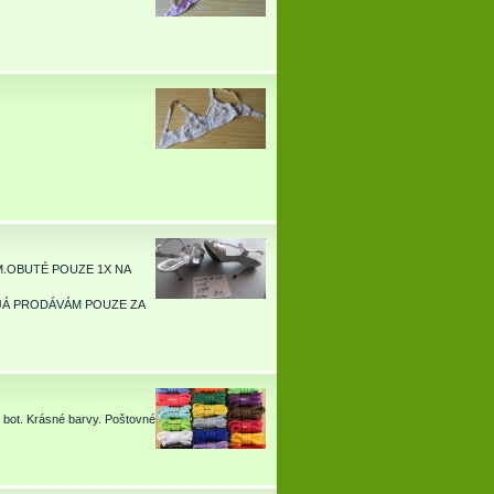
M.OBUTÉ POUZE 1X NA
Č,JÁ PRODÁVÁM POUZE ZA
 bot. Krásné barvy. Poštovné