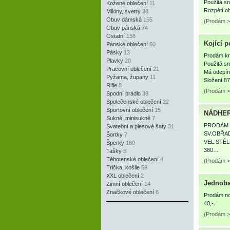
Použitá sn
Kožené oblečení
11
Rozpětí ob
Mikiny, svetry
38
Obuv dámská
155
(Prodám > 
Obuv pánská
74
Ostatní
158
Kojící 
Pánské oblečení
60
Pásky
13
Prodám krá
Plavky
20
Použitá sn
Pracovní oblečení
21
Má odepína
Pyžama, župany
11
Složení 
Rifle
8
(Prodám > 
Spodní prádlo
38
Společenské oblečení
22
Sportovní oblečení
15
NÁDHERN
Sukně, minisukně
7
PRODÁM 
Svatební a plesové šaty
31
SV.OBŘAD
Šortky
7
VEL.STÉL
Šperky
180
380…
Tašky
5
Těhotenské oblečení
4
(Prodám > 
Trička, košile
59
XXL oblečení
2
Jednoba
Zimní oblečení
14
Značkové oblečení
6
Prodám nov
40,-.
(Prodám >