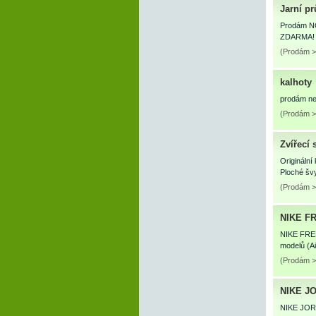
Jarní p
Prodám NO
ZDARMA! Id
(Prodám >
kalhoty
prodám ne
(Prodám >
Zvířecí 
Originální
Ploché šv
(Prodám >
NIKE F
NIKE FREE
modelů (Ai
(Prodám >
NIKE J
NIKE JORDA