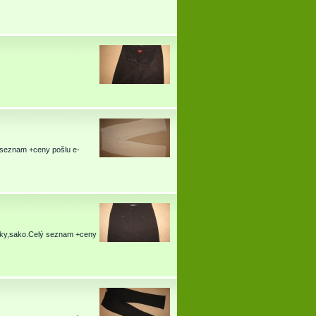
ý seznam +ceny pošlu e-
enky,sako.Celý seznam +ceny