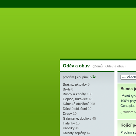
Oděv a obuv
(
Domů
:
Oděv a obuv
)
prodám
|
koupím
|
vše
Brašny, aktovky
5
Bunda j
Brýle
8
Bundy a kabáty
106
Pěkná tyr
Čepice, rukavice
18
100% poly
Dámské oblečení
298
Cena plus 
Dětské oblečení
29
(Prodám > 
Dresy
10
Galanterie, doplňky
45
Halenky
15
Kojící 
Kabelky
49
Prodám sv.
Kalhoty, tepláky
47