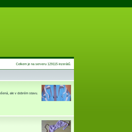
Celkem je na serveru 129115 inzerátů.
šená, ale v dobrém stavu.