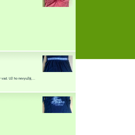
v vad. Už ho nevyužiji,…