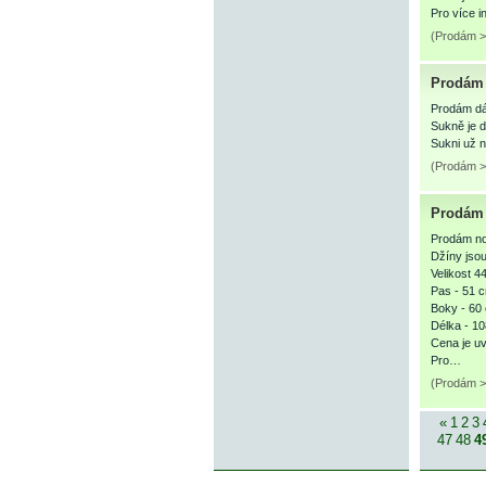
Pro více i
(Prodám >
Prodám 
Prodám dám
Sukně je d
Sukni už 
(Prodám >
Prodám 
Prodám no
Džíny jsou
Velikost 44
Pas - 51 
Boky - 60
Délka - 1
Cena je u
Pro…
(Prodám >
«
1
2
3
47
48
4