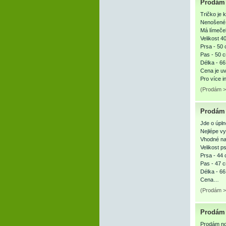
Prodám 
Tričko je
Nenošené,
Má límeče
Velikost 40
Prsa - 50 
Pas - 50 
Délka - 66
Cena je u
Pro více in
(Prodám >
Prodám 
Jde o úpln
Nejlépe vy
Vhodné na
Velikost p
Prsa - 44 
Pas - 47 
Délka - 66
Cena…
(Prodám >
Prodám 
Prodám no