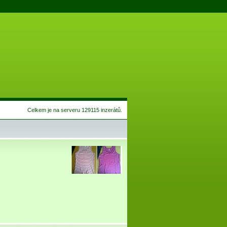
Celkem je na serveru 129115 inzerátů.