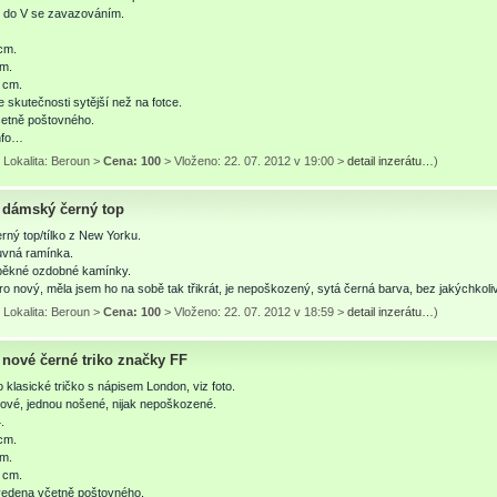
h do V se zavazováním.
cm.
cm.
 cm.
e skutečnosti sytější než na fotce.
četně poštovného.
info…
 Lokalita: Beroun >
Cena: 100
> Vloženo: 22. 07. 2012 v 19:00 >
detail inzerátu…
)
dámský černý top
ný top/tílko z New Yorku.
vná ramínka.
pěkné ozdobné kamínky.
ro nový, měla jsem ho na sobě tak třikrát, je nepoškozený, sytá černá barva, bez jakýchkoli
 Lokalita: Beroun >
Cena: 100
> Vloženo: 22. 07. 2012 v 18:59 >
detail inzerátu…
)
nové černé triko značky FF
 klasické tričko s nápisem London, viz foto.
nové, jednou nošené, nijak nepoškozené.
.
cm.
cm.
 cm.
vedena včetně poštovného.