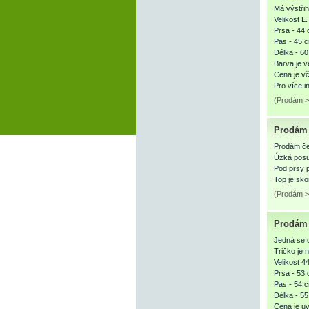
Má výstři
Velikost L.
Prsa - 44 
Pas - 45 
Délka - 60
Barva je v
Cena je v
Pro více 
(Prodám >
Prodám 
Prodám čer
Úzká posu
Pod prsy 
Top je sko
(Prodám >
Prodám 
Jedná se o
Tričko je 
Velikost 44
Prsa - 53 
Pas - 54 
Délka - 55
Cena je u