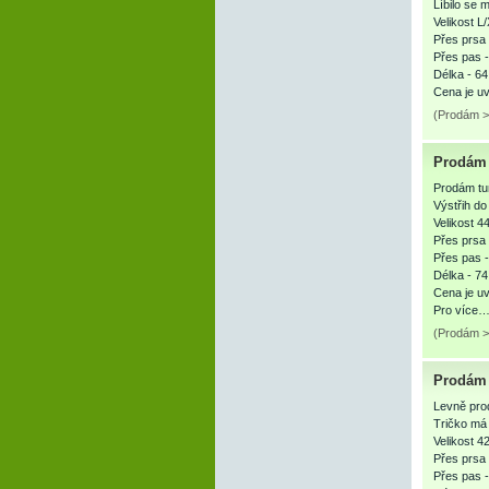
Líbilo se 
Velikost L
Přes prsa 
Přes pas 
Délka - 64
Cena je 
(Prodám >
Prodám 
Prodám tun
Výstřih d
Velikost 44
Přes prsa 
Přes pas 
Délka - 74
Cena je u
Pro více
(Prodám >
Prodám 
Levně pro
Tričko má 
Velikost 42
Přes prsa 
Přes pas 