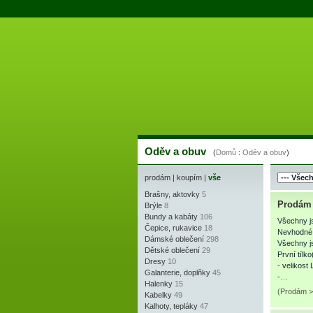
Oděv a obuv
(
Domů
:
Oděv a obuv
)
prodám
|
koupím
|
vše
Brašny, aktovky
5
Prodám r
Brýle
8
Bundy a kabáty
106
Všechny j
Čepice, rukavice
18
Nevhodné 
Dámské oblečení
298
Všechny js
Dětské oblečení
29
První tílk
Dresy
10
- velikost 
Galanterie, doplňky
45
-…
Halenky
15
(Prodám >
Kabelky
49
Kalhoty, tepláky
47