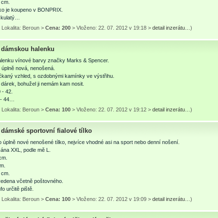
 cm.
čko je koupeno v BONPRIX.
 kulatý…
 Lokalita: Beroun >
Cena: 200
> Vloženo: 22. 07. 2012 v 19:18 >
detail inzerátu…
)
 dámskou halenku
lenku vínové barvy značky Marks & Spencer.
e úplně nová, nenošená.
kaný vzhled, s ozdobnými kamínky ve výstřihu.
dárek, bohužel ji nemám kam nosit.
 - 42.
 - 44…
 Lokalita: Beroun >
Cena: 100
> Vloženo: 22. 07. 2012 v 19:12 >
detail inzerátu…
)
dámské sportovní fialové tílko
 úplně nové nenošené tílko, nejvíce vhodné asi na sport nebo denní nošení.
sána XXL, podle mě L.
cm.
cm.
 cm.
vedena včetně poštovného.
fo určitě piště.
 Lokalita: Beroun >
Cena: 100
> Vloženo: 22. 07. 2012 v 19:09 >
detail inzerátu…
)