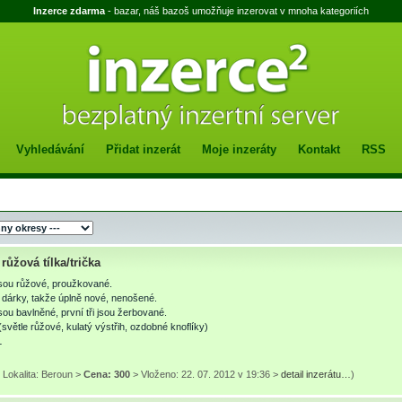
Inzerce zdarma
- bazar, náš bazoš umožňuje inzerovat v mnoha kategoriích
Vyhledávání
Přidat inzerát
Moje inzeráty
Kontakt
RSS
ůžová tílka/trička
sou růžové, proužkované.
dárky, takže úplně nové, nenošené.
ou bavlněné, první tři jsou žerbované.
o(světle růžové, kulatý výstřih, ozdobné knoflíky)
L
 Lokalita: Beroun >
Cena: 300
> Vloženo: 22. 07. 2012 v 19:36 >
detail inzerátu…
)