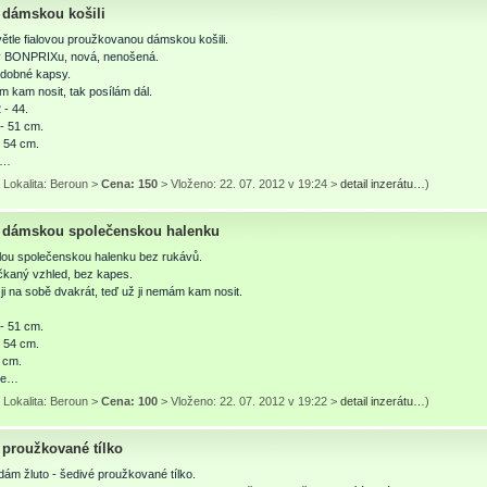
dámskou košili
ětle fialovou proužkovanou dámskou košili.
 BONPRIXu, nová, nenošená.
dobné kapsy.
m kam nosit, tak posílám dál.
 - 44.
- 51 cm.
- 54 cm.
1…
 Lokalita: Beroun >
Cena: 150
> Vloženo: 22. 07. 2012 v 19:24 >
detail inzerátu…
)
dámskou společenskou halenku
lou společenskou halenku bez rukávů.
kaný vzhled, bez kapes.
ji na sobě dvakrát, teď už ji nemám kam nosit.
- 51 cm.
- 54 cm.
 cm.
ke…
 Lokalita: Beroun >
Cena: 100
> Vloženo: 22. 07. 2012 v 19:22 >
detail inzerátu…
)
proužkované tílko
ám žluto - šedivé proužkované tílko.