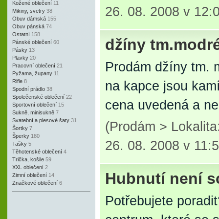
Kožené oblečení
11
26. 08. 2008 v 12:
Mikiny, svetry
38
Obuv dámská
155
Obuv pánská
74
Ostatní
158
džíny tm.modré
Pánské oblečení
60
Pásky
13
Plavky
20
Prodám džíny tm. m
Pracovní oblečení
21
Pyžama, župany
11
Rifle
8
na kapce jsou kamí
Spodní prádlo
38
Společenské oblečení
22
cena uvedená a neb
Sportovní oblečení
15
Sukně, minisukně
7
Svatební a plesové šaty
31
(Prodám > Lokalit
Šortky
7
Šperky
180
26. 08. 2008 v 11:
Tašky
5
Těhotenské oblečení
4
Trička, košile
59
XXL oblečení
2
Hubnutí není sci
Zimní oblečení
14
Značkové oblečení
6
Potřebujete poradi