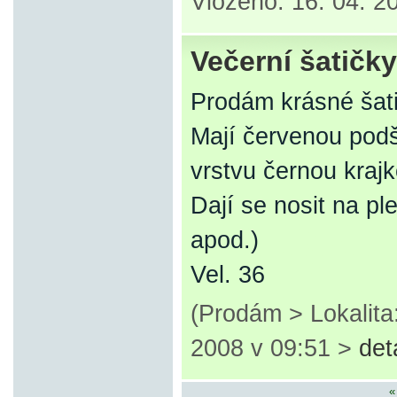
Vloženo: 16. 04. 2
Večerní šatičky
Prodám krásné šati
Mají červenou podš
vrstvu černou kraj
Dají se nosit na pl
apod.)
Vel. 36
(Prodám > Lokalita
2008 v 09:51 >
det
«