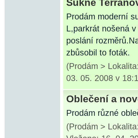
Sukně Terrano
Prodám moderní su
L,parkrát nošená v
poslání rozměrů.Na 
zbůsobil to foták.
(Prodám > Lokalita
03. 05. 2008 v 18:
Oblečení a nov
Prodám různé obleč
(Prodám > Lokalit