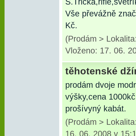
S.Trička,rifle,svetří
Vše převážně znač
Kč.
(Prodám > Lokalita
Vloženo: 17. 06. 2
těhotenské dží
prodám dvoje modré
výšky,cena 1000kč
prošívyný kabát.
(Prodám > Lokalit
16. 06. 2008 v 15: