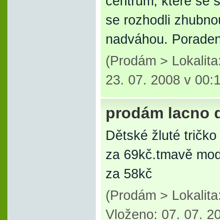
centrum, které se 
se rozhodli zhubnou
nadváhou. Poraden
(Prodám > Lokalit
23. 07. 2008 v 00:
prodám lacno 
Dětské žluté tričko
za 69kč.tmavě mod
za 58kč
(Prodám > Lokalit
Vloženo: 07. 07. 2