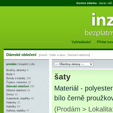
Inzerce zdarma
- bazar, náš
Vyhledávání
Přidat inz
Dámské oblečení
(
Domů
:
Oděv a obuv
:
Dámské oblečení
)
prodám
|
koupím
|
vše
Brašny, aktovky
5
šaty
Brýle
8
Bundy a kabáty
106
Čepice, rukavice
18
Materiál - polyester
Dámské oblečení
298
Dětské oblečení
29
Dresy
10
bílo černě proužkov
Galanterie, doplňky
45
Halenky
15
Kabelky
49
(Prodám > Lokalit
Kalhoty, tepláky
47