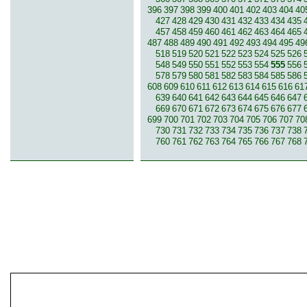
396
397
398
399
400
401
402
403
404
40
427
428
429
430
431
432
433
434
435
457
458
459
460
461
462
463
464
465
487
488
489
490
491
492
493
494
495
49
518
519
520
521
522
523
524
525
526
548
549
550
551
552
553
554
555
556
578
579
580
581
582
583
584
585
586
608
609
610
611
612
613
614
615
616
61
639
640
641
642
643
644
645
646
647
669
670
671
672
673
674
675
676
677
699
700
701
702
703
704
705
706
707
70
730
731
732
733
734
735
736
737
738
760
761
762
763
764
765
766
767
768
© 2007-2013 inzerce².cz | inzerc
inzeráty, koupím, prodám, vymě
inze