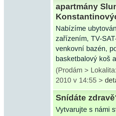
apartmány Slu
Konstantinový
Nabízíme ubytován
zařízením, TV-SAT
venkovní bazén, po
basketbalový koš a
(Prodám > Lokalit
2010 v 14:55 >
det
Snídáte zdravě
Vytvarujte s námi 