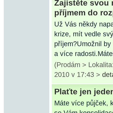
Zajistěte svou
příjmem do ro
Už Vás někdy napad
krize, mít vedle sv
příjem?Umožnil by 
a více radosti.Má
(Prodám > Lokalita
2010 v 17:43 >
det
Plaťte jen jede
Máte více půjček, k