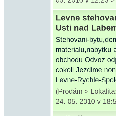
05. 2010 v 12:23 
Levne stehovan
Usti nad Labe
Stehovani-bytu,dom
materialu,nabytku 
obchodu Odvoz od
cokoli Jezdime non
Levne-Rychle-Spo
(Prodám > Lokalit
24. 05. 2010 v 18: