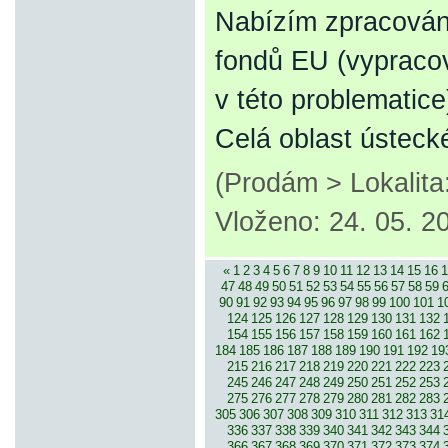
Nabízím zpracován
fondů EU (vypracov
v této problematice
Celá oblast ústeck
(Prodám > Lokalit
Vloženo: 24. 05. 2
«
1
2
3
4
5
6
7
8
9
10
11
12
13
14
15
16
1
47
48
49
50
51
52
53
54
55
56
57
58
59
90
91
92
93
94
95
96
97
98
99
100
101
1
124
125
126
127
128
129
130
131
132
154
155
156
157
158
159
160
161
162
184
185
186
187
188
189
190
191
192
19
215
216
217
218
219
220
221
222
223
245
246
247
248
249
250
251
252
253
275
276
277
278
279
280
281
282
283
305
306
307
308
309
310
311
312
313
31
336
337
338
339
340
341
342
343
344
366
367
368
369
370
371
372
373
374