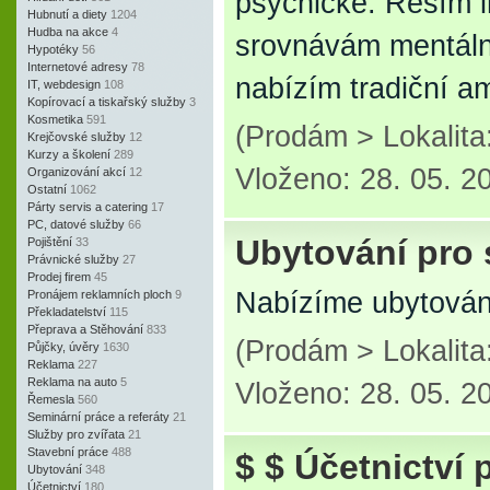
psychické. Řeším i
Hubnutí a diety
1204
Hudba na akce
4
srovnávám mentální
Hypotéky
56
Internetové adresy
78
nabízím tradiční a
IT, webdesign
108
Kopírovací a tiskařský služby
3
Kosmetika
591
(Prodám > Lokalita
Krejčovské služby
12
Kurzy a školení
289
Vloženo: 28. 05. 2
Organizování akcí
12
Ostatní
1062
Párty servis a catering
17
PC, datové služby
66
Ubytování pro 
Pojištění
33
Právnické služby
27
Prodej firem
45
Nabízíme ubytován
Pronájem reklamních ploch
9
Překladatelství
115
Přeprava a Stěhování
833
(Prodám > Lokalita
Půjčky, úvěry
1630
Reklama
227
Reklama na auto
5
Vloženo: 28. 05. 2
Řemesla
560
Seminární práce a referáty
21
Služby pro zvířata
21
Stavební práce
488
$ $ Účetnictví 
Ubytování
348
Účetnictví
180