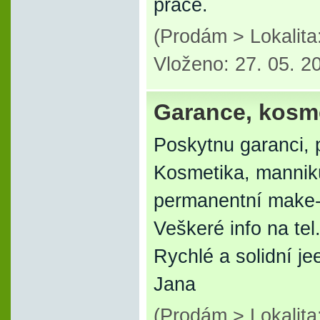
práce.
(Prodám > Lokalita
Vloženo: 27. 05. 2
Garance, kosme
Poskytnu garanci, 
Kosmetika, mannik
permanentní make
Veškeré info na te
Rychlé a solidní je
Jana
(Prodám > Lokalit