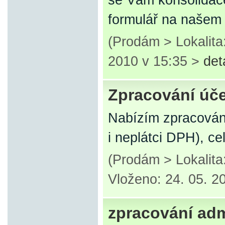
se Vám konsolidac
formulář na našem
(Prodám > Lokalita
2010 v 15:35 >
det
Zpracování úče
Nabízím zpracování
i neplátci DPH), ce
(Prodám > Lokalit
Vloženo: 24. 05. 2
zpracování adm