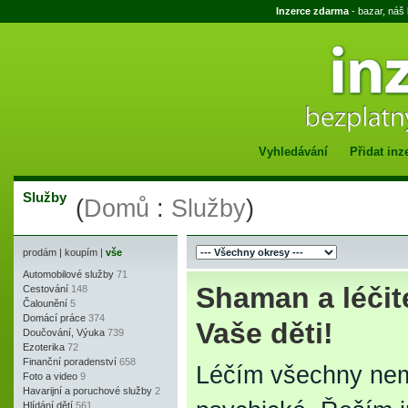
Inzerce zdarma
- bazar, náš
Vyhledávání
Přidat inz
Služby
(
Domů
:
Služby
)
prodám
|
koupím
|
vše
Automobilové služby
71
Shaman a léčit
Cestování
148
Čalounění
5
Domácí práce
374
Vaše děti!
Doučování, Výuka
739
Ezoterika
72
Finanční poradenství
658
Léčím všechny nemo
Foto a video
9
Havarijní a poruchové služby
2
Hlídání dětí
561