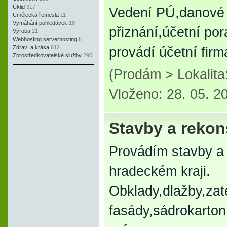
Úklid
317
Vedení PÚ,danové 
Umělecká řemesla
11
Vymáhání pohledávek
18
přiznání,účetní po
Výroba
21
Webhosting serverhosting
8
Zdraví a krása
612
provádí účetní firm
Zprostředkovatelské služby
290
(Prodám > Lokalit
Vloženo: 28. 05. 2
Stavby a rekon
Provádím stavby a 
hradeckém kraji.
Obklady,dlažby,zat
fasády,sádrokarton