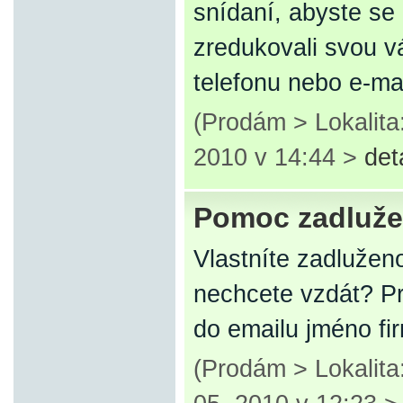
snídaní, abyste se 
zredukovali svou v
telefonu nebo e-mai
(Prodám > Lokalit
2010 v 14:44 >
det
Pomoc zadluž
Vlastníte zadluženo
nechcete vzdát? P
do emailu jméno fir
(Prodám > Lokalit