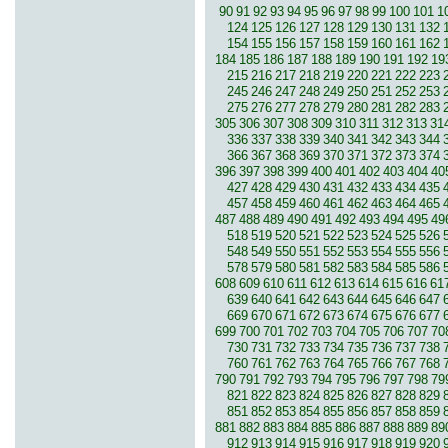
90
91
92
93
94
95
96
97
98
99
100
101
1
124
125
126
127
128
129
130
131
132
154
155
156
157
158
159
160
161
162
184
185
186
187
188
189
190
191
192
19
215
216
217
218
219
220
221
222
223
245
246
247
248
249
250
251
252
253
275
276
277
278
279
280
281
282
283
305
306
307
308
309
310
311
312
313
31
336
337
338
339
340
341
342
343
344
366
367
368
369
370
371
372
373
374
396
397
398
399
400
401
402
403
404
40
427
428
429
430
431
432
433
434
435
457
458
459
460
461
462
463
464
465
487
488
489
490
491
492
493
494
495
49
518
519
520
521
522
523
524
525
526
548
549
550
551
552
553
554
555
556
578
579
580
581
582
583
584
585
586
608
609
610
611
612
613
614
615
616
61
639
640
641
642
643
644
645
646
647
669
670
671
672
673
674
675
676
677
699
700
701
702
703
704
705
706
707
70
730
731
732
733
734
735
736
737
738
760
761
762
763
764
765
766
767
768
790
791
792
793
794
795
796
797
798
79
821
822
823
824
825
826
827
828
829
851
852
853
854
855
856
857
858
859
881
882
883
884
885
886
887
888
889
89
912
913
914
915
916
917
918
919
920