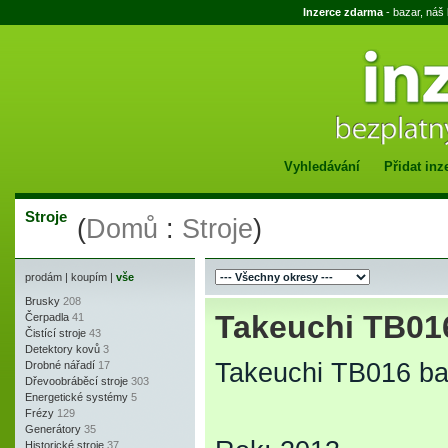
Inzerce zdarma
- bazar, náš
Vyhledávání
Přidat inz
Stroje
(
Domů
:
Stroje
)
prodám
|
koupím
|
vše
Brusky
208
Takeuchi TB01
Čerpadla
41
Čistící stroje
43
Detektory kovů
3
Takeuchi TB016 ba
Drobné nářadí
17
Dřevoobráběcí stroje
303
Energetické systémy
5
Frézy
129
Generátory
35
Historické stroje
37