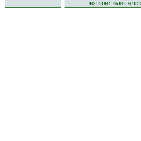
942
943
944
945
946
947
948
© 2007-2013 inzerce².cz | inzerc
inzeráty, koupím, prodám, vymě
inze