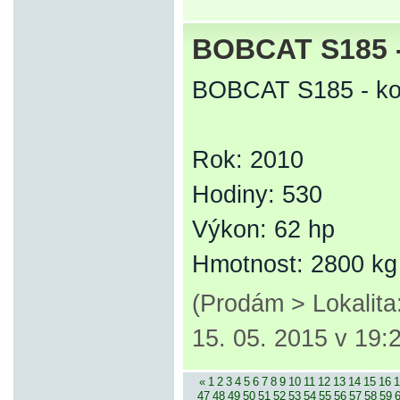
BOBCAT S185 -
BOBCAT S185 - ko
Rok: 2010
Hodiny: 530
Výkon: 62 hp
Hmotnost: 2800 kg
(Prodám > Lokalit
15. 05. 2015 v 19:
«
1
2
3
4
5
6
7
8
9
10
11
12
13
14
15
16
1
47
48
49
50
51
52
53
54
55
56
57
58
59