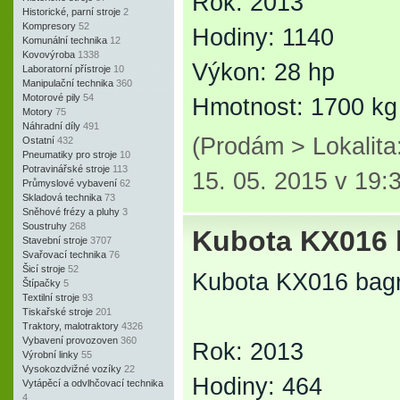
Rok: 2013
Historické, parní stroje
2
Kompresory
52
Hodiny: 1140
Komunální technika
12
Kovovýroba
1338
Výkon: 28 hp
Laboratorní přístroje
10
Manipulační technika
360
Motorové pily
54
Hmotnost: 1700 kg
Motory
75
Náhradní díly
491
(Prodám > Lokalit
Ostatní
432
Pneumatiky pro stroje
10
Potravinářské stroje
113
15. 05. 2015 v 19:
Průmyslové vybavení
62
Skladová technika
73
Sněhové frézy a pluhy
3
Soustruhy
268
Kubota KX016 
Stavební stroje
3707
Svařovací technika
76
Šicí stroje
52
Kubota KX016 bag
Štípačky
5
Textilní stroje
93
Tiskařské stroje
201
Traktory, malotraktory
4326
Vybavení provozoven
360
Rok: 2013
Výrobní linky
55
Vysokozdvižné vozíky
22
Hodiny: 464
Vytápěcí a odvlhčovací technika
4