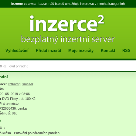
Inzerce zdarma
- bazar, náš bazoš umožňuje inzerovat v mnoha kategoriích
Vyhledávání
Přidat inzerát
Moje inzeráty
Kontakt
RSS
00 Kč
:
dvd přírodní
)
rodní
race:
editovat
|
smazat
ám
29. 05. 2019 v 08:06
:
DVD Filmy
:
do 100 Kč
Praha-město
732665436, Lenka
édnutí:
810
0
ů 3
 krása - Putování po národních parcích