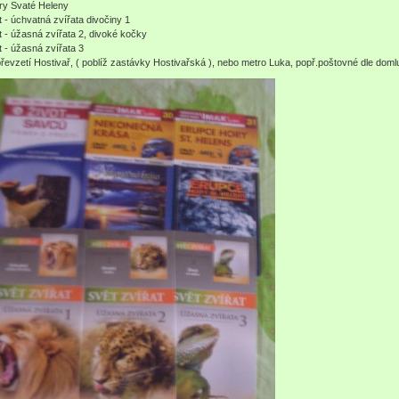
ry Svaté Heleny
t - úchvatná zvířata divočiny 1
t - úžasná zvířata 2, divoké kočky
t - úžasná zvířata 3
řevzetí Hostivař, ( poblíž zastávky Hostivařská ), nebo metro Luka, popř.poštovné dle dom