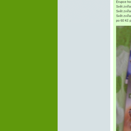
Erupce ho
Svět zvířa
Svět zvířa
Svět zvířa
po 60 Kč p