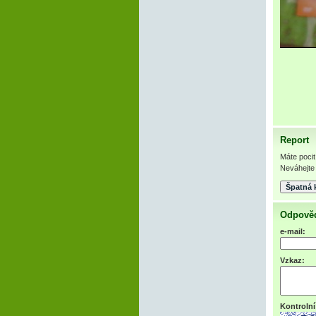
Report
Máte pocit
Neváhejte 
Odpověď
e-mail:
Vzkaz:
Kontrolní