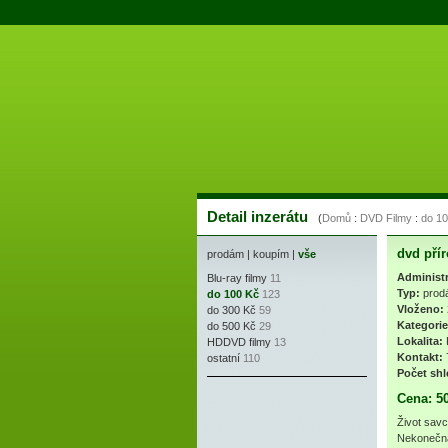
Detail inzerátu
(
Domů
:
DVD Filmy
:
do 1
dvd pří
prodám
|
koupím
|
vše
Administ
Blu-ray filmy
11
Typ:
prod
do 100 Kč
123
Vloženo:
do 300 Kč
59
Kategorie
do 500 Kč
29
Lokalita:
HDDVD filmy
13
Kontakt:
ostatní
110
Počet shl
Cena: 5
Život savc
Nekonečná