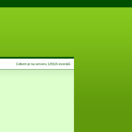
Celkem je na serveru 129115 inzerátů.