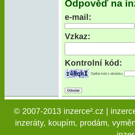
Odpověď na in
e-mail:
Vzkaz:
Kontrolní kód:
Opište kód z obrázku:
© 2007-2013 inzerce².cz | inzerc
inzeráty, koupím, prodám, vymě
inze