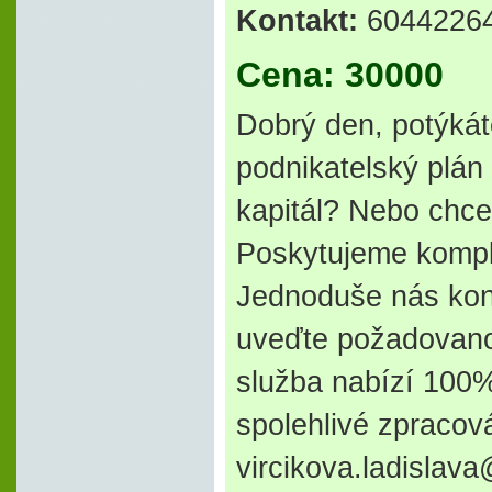
Kontakt:
6044226
Cena: 30000
Dobrý den, potýká
podnikatelský plán
kapitál? Nebo chce
Poskytujeme komple
Jednoduše nás kont
uveďte požadovano
služba nabízí 100%
spolehlivé zpracov
vircikova.ladisla