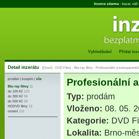
Inzerce zdarma
- bazar, náš
Vyhledávání
Přidat inz
Detail inzerátu
(
Domů
:
DVD Filmy
:
Blu-ray filmy
:
Profesionální a transparentn
Profesionální 
prodám
|
koupím
|
vše
Blu-ray filmy
11
do 100 Kč
123
Typ:
prodám
do 300 Kč
59
do 500 Kč
29
Vloženo:
08. 05. 2
HDDVD filmy
13
ostatní
110
Kategorie:
DVD Fi
Lokalita:
Brno-měs