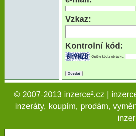
Vzkaz:
Kontrolní kód:
Opište kód z obrázku:
© 2007-2013 inzerce².cz | inzerc
inzeráty, koupím, prodám, vymě
inze