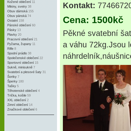
Kožené oblečení
11
Kontakt:
77466720
Mikiny, svetry
38
Obuv dámská
155
Obuv pánská
74
Cena: 1500kč
Ostatní
158
Pánské oblečení
60
Pásky
13
Pěkné svatební ša
Plavky
20
Pracovní oblečení
21
a váhu 72kg.Jsou l
Pyžama, župany
11
Rifle
8
Spodní prádlo
38
náhrdelník,náušnic
Společenské oblečení
22
Sportovní oblečení
15
Sukně, minisukně
7
Svatební a plesové šaty
31
Šortky
7
Šperky
180
Tašky
5
Těhotenské oblečení
4
Trička, košile
59
XXL oblečení
2
Zimní oblečení
14
Značkové oblečení
6