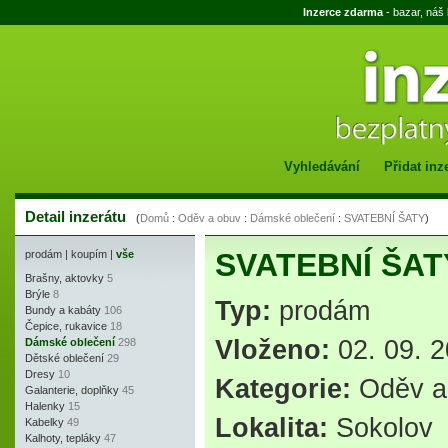
Inzerce zdarma
- bazar, náš
Vyhledávání
Přidat inz
Detail inzerátu
(
Domů
:
Oděv a obuv
:
Dámské oblečení
:
SVATEBNÍ ŠATY
)
SVATEBNÍ ŠAT
prodám
|
koupím
|
vše
Brašny, aktovky
5
Brýle
8
Typ:
prodám
Bundy a kabáty
106
Čepice, rukavice
18
Vloženo:
02. 09. 2
Dámské oblečení
298
Dětské oblečení
29
Dresy
10
Kategorie:
Oděv a
Galanterie, doplňky
45
Halenky
15
Lokalita:
Sokolov
Kabelky
49
Kalhoty, tepláky
47