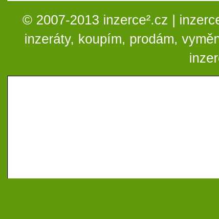
© 2007-2013 inzerce².cz | inzerc
inzeráty, koupím, prodám, vymě
inze