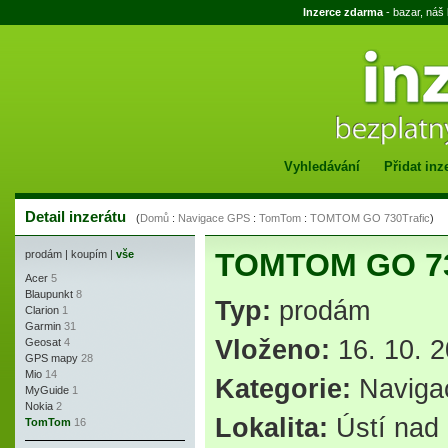
Inzerce zdarma
- bazar, náš
Vyhledávání
Přidat inz
Detail inzerátu
(
Domů
:
Navigace GPS
:
TomTom
:
TOMTOM GO 730Trafic
)
TOMTOM GO 73
prodám
|
koupím
|
vše
Acer
5
Blaupunkt
8
Typ:
prodám
Clarion
1
Garmin
31
Vloženo:
16. 10. 2
Geosat
4
GPS mapy
28
Mio
14
Kategorie:
Navig
MyGuide
1
Nokia
2
Lokalita:
Ústí nad 
TomTom
16