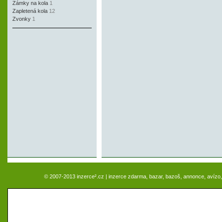
Zámky na kola
1
Zapletená kola
12
Zvonky
1
© 2007-2013 inzerce².cz | inzerce zdarma, bazar, bazoš, annonce, avízo