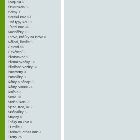
Dvojkola
6
Elektrokola
32
Helmy
11
Horská kola
53
Jiné typy kol
18
Jízdní kola
461
Koloběžky
10
Lahve, košíky na lahve
0
Nářadí, čističe
5
Ostatní
56
Osvětlení
2
Představce
9
Přehazovačky
14
Přívěsné vozíky
31
Pulsmetry
4
Pumpičky
0
Ráfky a náboje
6
Rámy, vidlice
74
Řidítka
8
Sedla
10
Silniční kola
20
Sjezd, free, 4x
2
Skládačky
6
Stojany
0
Tašky na kolo
0
Tlumiče
1
Treková, cross kola
4
Tretry
25