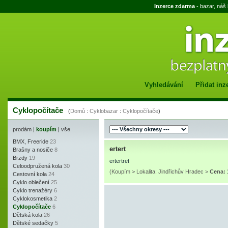
Inzerce zdarma
- bazar, náš
Vyhledávání
Přidat inz
Cyklopočítače
(
Domů
:
Cyklobazar
:
Cyklopočítače
)
prodám
|
koupím
|
vše
BMX, Freeride
23
ertert
Brašny a nosiče
8
Brzdy
19
ertertret
Celoodpružená kola
30
(Koupím > Lokalita: Jindřichův Hradec >
Cena: 
Cestovní kola
24
Cyklo oblečení
25
Cyklo trenažéry
6
Cyklokosmetika
2
Cyklopočítače
6
Dětská kola
26
Dětské sedačky
5