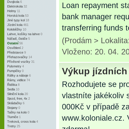
Dvojkola
6
Loan repayment st
Elektrokola
32
Helmy
11
bank manager requi
Horská kola
53
Jiné typy kol
18
Jízdní kola
461
transferring funds
Koloběžky
10
Lahve, košíky na lahve
0
(Prodám > Lokalit
Nářadí, čističe
5
Ostatní
56
Osvětlení
2
Vloženo: 20. 04. 2
Představce
9
Přehazovačky
14
Přívěsné vozíky
31
Pulsmetry
4
Výkup jízdních
Pumpičky
0
Ráfky a náboje
6
Rámy, vidlice
74
Rozhodujete se pro
Řidítka
8
Sedla
10
vlastníte jakékoliv
Silniční kola
20
Sjezd, free, 4x
2
Skládačky
6
000Kč v případě z
Stojany
0
Tašky na kolo
0
www.koloniale.cz. 
Tlumiče
1
Treková, cross kola
4
Tretry
25