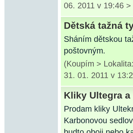
06. 2011 v 19:46 
Dětská tažná t
Sháním dětskou taž
poštovným.
(Koupím > Lokalita
31. 01. 2011 v 13:
Kliky Ultegra 
Prodam kliky Ulte
Karbonovou sedlov
budto oboji nebo ka