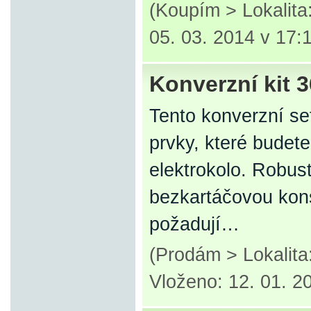
(Koupím > Lokalit
05. 03. 2014 v 17:
Konverzní kit 3
Tento konverzní se
prvky, které budet
elektrokolo. Robus
bezkartáčovou kons
požadují…
(Prodám > Lokalita
Vloženo: 12. 01. 2