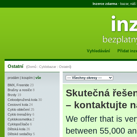
Inzerce zdarma
- bazar, náš
Vyhledávání
Přidat inz
Ostatní
(
Domů
:
Cyklobazar
:
Ostatní
)
prodám
|
koupím
|
vše
BMX, Freeride
23
Skutečná řešen
Brašny a nosiče
8
Brzdy
19
Celoodpružená kola
30
– kontaktujte 
Cestovní kola
24
Cyklo oblečení
25
Cyklo trenažéry
6
We offer that is ve
Cyklokosmetika
2
Cyklopočítače
6
between 55,000 and
Dětská kola
26
Dětské sedačky
5