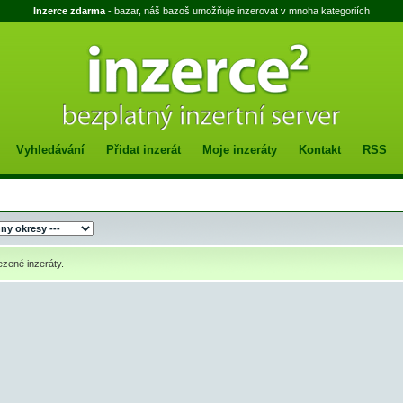
Inzerce zdarma
- bazar, náš bazoš umožňuje inzerovat v mnoha kategoriích
Vyhledávání
Přidat inzerát
Moje inzeráty
Kontakt
RSS
zené inzeráty.