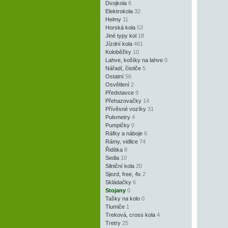
Dvojkola
6
Elektrokola
32
Helmy
11
Horská kola
53
Jiné typy kol
18
Jízdní kola
461
Koloběžky
10
Lahve, košíky na lahve
0
Nářadí, čističe
5
Ostatní
56
Osvětlení
2
Představce
9
Přehazovačky
14
Přívěsné vozíky
31
Pulsmetry
4
Pumpičky
0
Ráfky a náboje
6
Rámy, vidlice
74
Řidítka
8
Sedla
10
Silniční kola
20
Sjezd, free, 4x
2
Skládačky
6
Stojany
0
Tašky na kolo
0
Tlumiče
1
Treková, cross kola
4
Tretry
25