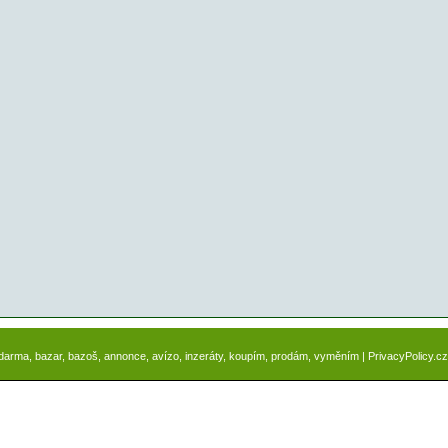
zdarma, bazar, bazoš, annonce, avízo, inzeráty, koupím, prodám, vyměním |
PrivacyPolicy.cz