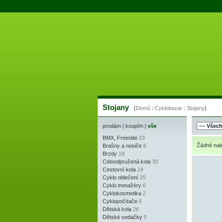
Stojany
(
Domů
:
Cyklobazar
:
Stojany
)
prodám
|
koupím
|
vše
BMX, Freeride
23
Žádné nale
Brašny a nosiče
8
Brzdy
19
Celoodpružená kola
30
Cestovní kola
24
Cyklo oblečení
25
Cyklo trenažéry
6
Cyklokosmetika
2
Cyklopočítače
6
Dětská kola
26
Dětské sedačky
5