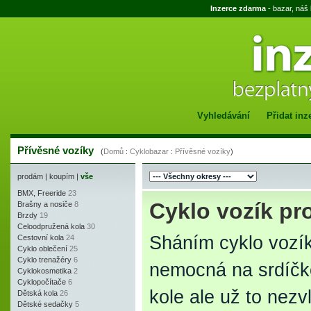
Inzerce zdarma
- bazar, náš
Vyhledávání
Přidat inz
Přívěsné vozíky
(
Domů
:
Cyklobazar
:
Přívěsné vozíky
)
prodám
|
koupím
|
vše
BMX, Freeride
23
Cyklo vozík pr
Brašny a nosiče
8
Brzdy
19
Celoodpružená kola
30
Sháním cyklo vozík 
Cestovní kola
24
Cyklo oblečení
25
Cyklo trenažéry
6
nemocná na srdíčko
Cyklokosmetika
2
Cyklopočítače
6
kole ale už to nez
Dětská kola
26
Dětské sedačky
5