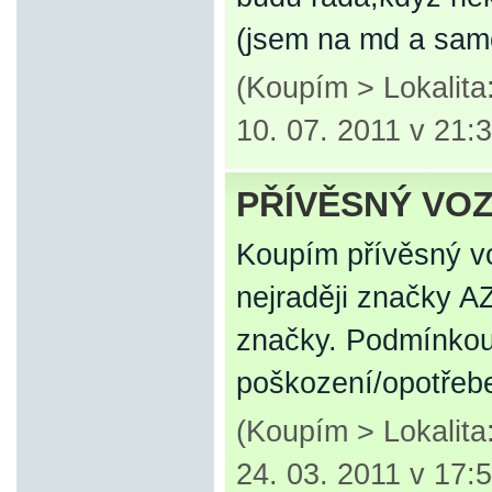
(jsem na md a samo
(Koupím > Lokalit
10. 07. 2011 v 21:
PŘÍVĚSNÝ VOZ
Koupím přívěsný vo
nejraději značky AZ
značky. Podmínkou 
poškození/opotřeb
(Koupím > Lokalita
24. 03. 2011 v 17: