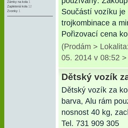
používaný. Zakoupe
Zámky na kola
1
Zapletená kola
12
Součástí vozíku je 
Zvonky
1
trojkombinace a mi
Pořizovací cena kom
(Prodám > Lokalita
05. 2014 v 08:52 
Dětský vozík z
Dětský vozík za kol
barva, Alu rám pou
nosnost 40 kg, zac
Tel. 731 909 305