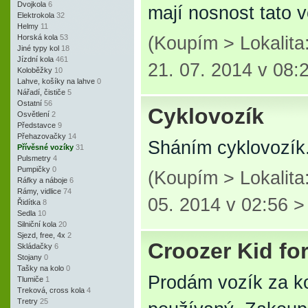
Dvojkola
6
mají nosnost tato v
Elektrokola
32
Helmy
11
Horská kola
53
(Koupím > Lokalita
Jiné typy kol
18
Jízdní kola
461
21. 07. 2014 v 08:
Koloběžky
10
Lahve, košíky na lahve
0
Nářadí, čističe
5
Ostatní
56
Cyklovozík
Osvětlení
2
Představce
9
Přehazovačky
14
Sháním cyklovozík
Přívěsné vozíky
31
Pulsmetry
4
Pumpičky
0
(Koupím > Lokalit
Ráfky a náboje
6
Rámy, vidlice
74
05. 2014 v 02:56 
Řidítka
8
Sedla
10
Silniční kola
20
Sjezd, free, 4x
2
Croozer Kid for
Skládačky
6
Stojany
0
Tašky na kolo
0
Prodám vozík za ko
Tlumiče
1
Treková, cross kola
4
Tretry
25