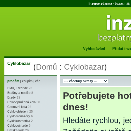
Inzerce zdarma
- bazar, náš
Vyhledávání
Přidat inz
Cyklobazar
(
Domů
:
Cyklobazar
)
prodám
|
koupím
|
vše
BMX, Freeride
23
Potřebujete hot
Brašny a nosiče
8
Brzdy
19
Celoodpružená kola
30
dnes!
Cestovní kola
24
Cyklo oblečení
25
Cyklo trenažéry
6
Hledáte rychlou, j
Cyklokosmetika
2
Cyklopočítače
6
Dětská kola
26