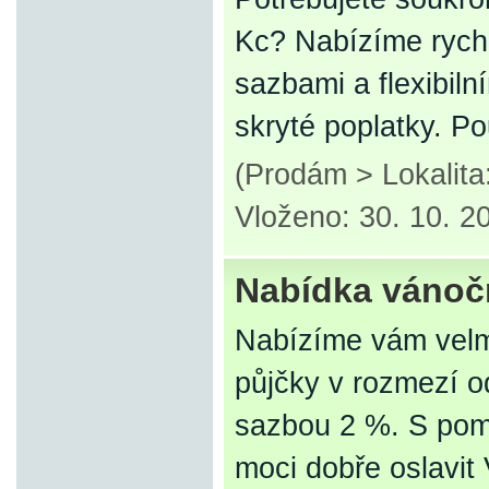
Kc? Nabízíme rychl
sazbami a flexibil
skryté poplatky. P
(Prodám > Lokalit
Vloženo: 30. 10. 2
Nabídka vánoč
Nabízíme vám velmi
půjčky v rozmezí 
sazbou 2 %. S pomo
moci dobře oslavit