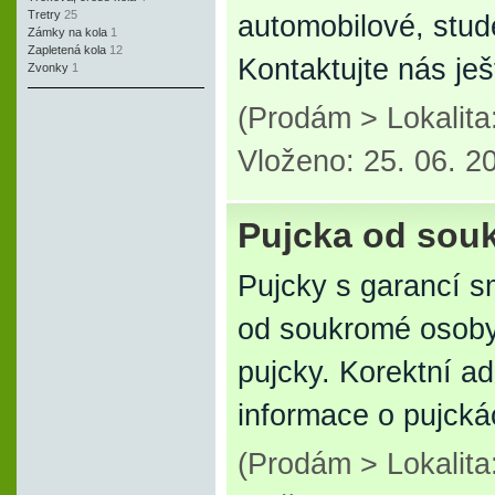
Tretry
25
automobilové, stu
Zámky na kola
1
Zapletená kola
12
Kontaktujte nás je
Zvonky
1
(Prodám > Lokalit
Vloženo: 25. 06. 2
Pujcka od sou
Pujcky s garancí s
od soukromé osoby
pujcky. Korektní a
informace o pujck
(Prodám > Lokalit