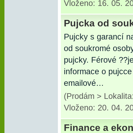
Vloženo: 16. 05. 2
Pujcka od sou
Pujcky s garancí n
od soukromé osoby
pujcky. Férové ??j
informace o pujcc
emailové…
(Prodám > Lokalit
Vloženo: 20. 04. 2
Finance a eko