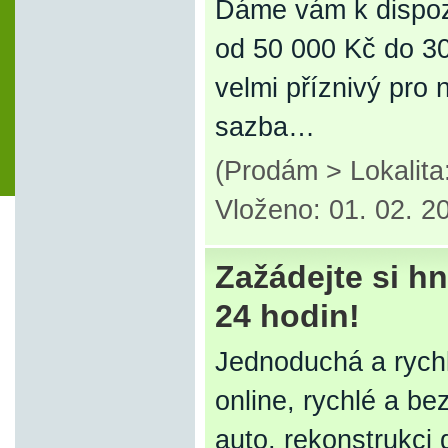
Dáme vám k dispozi
od 50 000 Kč do 30
velmi příznivý pro 
sazba…
(Prodám > Lokalit
Vloženo: 01. 02. 2
Zažádejte si h
24 hodin!
Jednoduchá a rychl
online, rychlé a b
auto, rekonstrukci