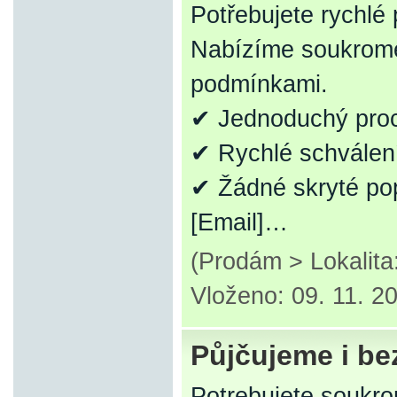
Potřebujete rychlé
Nabízíme soukromé 
podmínkami.
✔ Jednoduchý pro
✔ Rychlé schválen
✔ Žádné skryté po
[Email]…
(Prodám > Lokalit
Vloženo: 09. 11. 2
Půjčujeme i bez
Potrebujete soukr