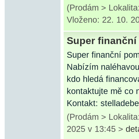
(Prodám > Lokalit
Vloženo: 22. 10. 2
Super finančn
Super finanční po
Nabízím naléhavou
kdo hledá financová
kontaktujte mě co n
Kontakt: stellade
(Prodám > Lokalit
2025 v 13:45 >
det