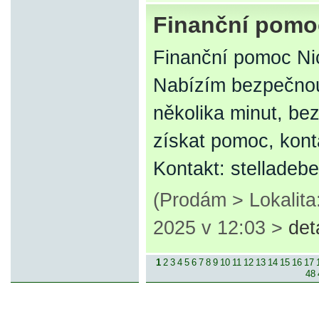
Finanční pomo
Finanční pomoc Ni
Nabízím bezpečnou
několika minut, bez
získat pomoc, kont
Kontakt: stellade
(Prodám > Lokalita
2025 v 12:03 >
det
1
2
3
4
5
6
7
8
9
10
11
12
13
14
15
16
17
48
© 2007-2013 inzerce².cz | inzerc