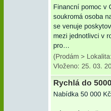
Financní pomoc v 
soukromá osoba nab
se venuje poskyto
mezi jednotlivci v
pro…
(Prodám > Lokalit
Vloženo: 25. 03. 2
Rychlá do 500
Nabídka 50 000 K