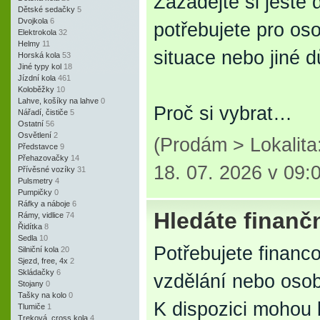
Zažádejte si ještě 
Dětské sedačky
5
Dvojkola
6
potřebujete pro os
Elektrokola
32
Helmy
11
situace nebo jiné dů
Horská kola
53
Jiné typy kol
18
Jízdní kola
461
Koloběžky
10
Lahve, košíky na lahve
0
Proč si vybrat…
Nářadí, čističe
5
Ostatní
56
Osvětlení
2
(Prodám > Lokalit
Představce
9
Přehazovačky
14
18. 07. 2026 v 09:
Přívěsné vozíky
31
Pulsmetry
4
Pumpičky
0
Ráfky a náboje
6
Hledáte finanč
Rámy, vidlice
74
Řidítka
8
Sedla
10
Potřebujete financo
Silniční kola
20
Sjezd, free, 4x
2
Skládačky
6
vzdělání nebo osob
Stojany
0
Tašky na kolo
0
K dispozici mohou 
Tlumiče
1
Treková, cross kola
4