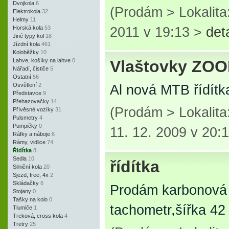
Dvojkola
6
(Prodám > Lokalita
Elektrokola
32
Helmy
11
Horská kola
53
2011 v 19:13 >
det
Jiné typy kol
18
Jízdní kola
461
Koloběžky
10
Lahve, košíky na lahve
0
Vlaštovky ZO
Nářadí, čističe
5
Ostatní
56
Osvětlení
2
Al nová MTB řídítk
Představce
9
Přehazovačky
14
(Prodám > Lokalit
Přívěsné vozíky
31
Pulsmetry
4
Pumpičky
0
11. 12. 2009 v 20:
Ráfky a náboje
6
Rámy, vidlice
74
Řidítka
8
Sedla
10
řídítka
Silniční kola
20
Sjezd, free, 4x
2
Skládačky
6
Prodám karbonová
Stojany
0
Tašky na kolo
0
tachometr,šířka 4
Tlumiče
1
Treková, cross kola
4
Tretry
25