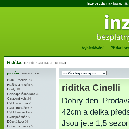
Inzerce zdarma
- bazar, náš
Vyhledávání
Přidat inz
Řidítka
(
Domů
:
Cyklobazar
:
Řidítka
)
prodám
|
koupím
|
vše
BMX, Freeride
23
riditka Cinelli
Brašny a nosiče
8
Brzdy
19
Celoodpružená kola
30
Dobry den. Prodavam
Cestovní kola
24
Cyklo oblečení
25
Cyklo trenažéry
6
42cm a delka před
Cyklokosmetika
2
Cyklopočítače
6
Jsou jete 1,5 sezo
Dětská kola
26
Dětské sedačky
5