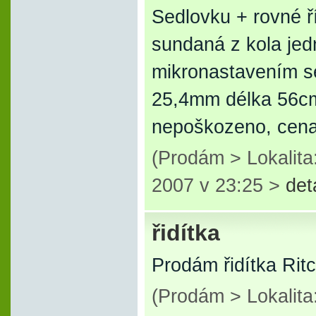
Sedlovku + rovné 
sundaná z kola je
mikronastavením se
25,4mm délka 56cm,
nepoškozeno, cen
(Prodám > Lokalita
2007 v 23:25 >
det
řidítka
Prodám řidítka Ri
(Prodám > Lokalit