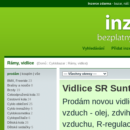
Inzerce zdarma
- bazar, náš
Vyhledávání
Přidat inz
Rámy, vidlice
(
Domů
:
Cyklobazar
:
Rámy, vidlice
)
prodám
|
koupím
|
vše
BMX, Freeride
23
Vidlice SR Sun
Brašny a nosiče
8
Brzdy
19
Celoodpružená kola
30
Prodám novou vidl
Cestovní kola
24
Cyklo oblečení
25
Cyklo trenažéry
6
vzduch - olej, zdv
Cyklokosmetika
2
Cyklopočítače
6
vzduchu, R-regula
Dětská kola
26
Dětské sedačky
5