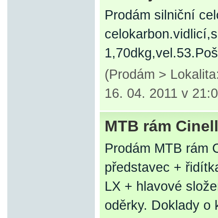
Prodám silniční ce
celokarbon.vidlicí
1,70dkg,vel.53.Poš
(Prodám > Lokalit
16. 04. 2011 v 21:
MTB rám Cinell
Prodám MTB rám Cin
představec + řidítk
LX + hlavové slož
oděrky. Doklady o 