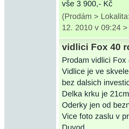
vše 3 900,- Kč
(Prodám > Lokalita
12. 2010 v 09:24 
vidlici Fox 40 r
Prodam vidlici Fox
Vidlice je ve skve
bez dalsich invest
Delka krku je 21cm
Oderky jen od bezn
Vice foto zaslu v p
Duvod…