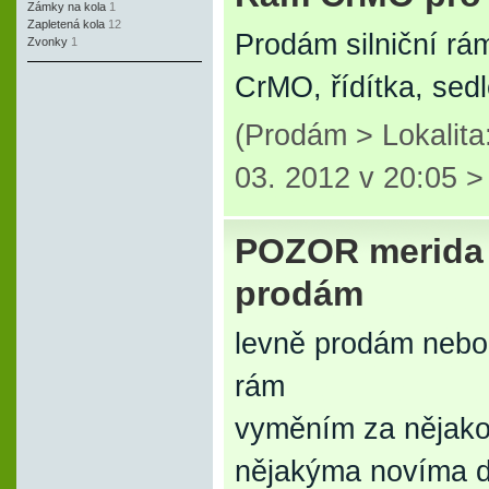
Zámky na kola
1
Zapletená kola
12
Prodám silniční rá
Zvonky
1
CrMO, řídítka, sed
(Prodám > Lokalit
03. 2012 v 20:05 
POZOR merida 
prodám
levně prodám nebo 
rám
vyměním za nějakou
nějakýma novíma dí