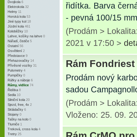
Dvojkola
6
řidítka. Barva če
Elektrokola
32
Helmy
11
- pevná 100/15 m
Horská kola
53
Jiné typy kol
18
Jízdní kola
461
(Prodám > Lokalit
Koloběžky
10
Lahve, košíky na lahve
0
2021 v 17:50 >
det
Nářadí, čističe
5
Ostatní
56
Osvětlení
2
Představce
9
Rám Fondriest
Přehazovačky
14
Přívěsné vozíky
31
Pulsmetry
4
Prodám nový karbo
Pumpičky
0
Ráfky a náboje
6
Rámy, vidlice
74
sadou Campagnoll
Řidítka
8
Sedla
10
Silniční kola
20
(Prodám > Lokalit
Sjezd, free, 4x
2
Skládačky
6
Vloženo: 25. 09. 2
Stojany
0
Tašky na kolo
0
Tlumiče
1
Treková, cross kola
4
Rám CrMO pro
Tretry
25