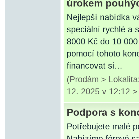
úrokem pouhýc
Nejlepší nabídka v
speciální rychlé a
8000 Kč do 10 000
pomocí tohoto konc
financovat si…
(Prodám > Lokalit
12. 2025 v 12:12 
Podpora s kon
Potřebujete malé p
Nabízíme férové ​​s