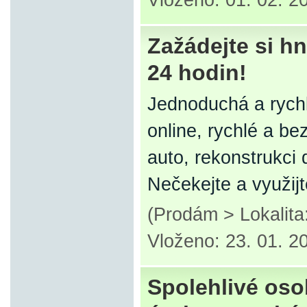
Vloženo: 01. 02. 2
Zažádejte si h
24 hodin!
Jednoduchá a rychl
online, rychlé a b
auto, rekonstrukci
Nečekejte a využij
(Prodám > Lokalit
Vloženo: 23. 01. 2
Spolehlivé oso