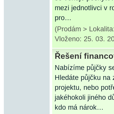
mezi jednotlivci v
pro…
(Prodám > Lokalit
Vloženo: 25. 03. 2
Řešení financo
Nabízíme půjčky se
Hledáte půjčku na z
projektu, nebo potř
jakéhokoli jiného 
kdo má nárok…