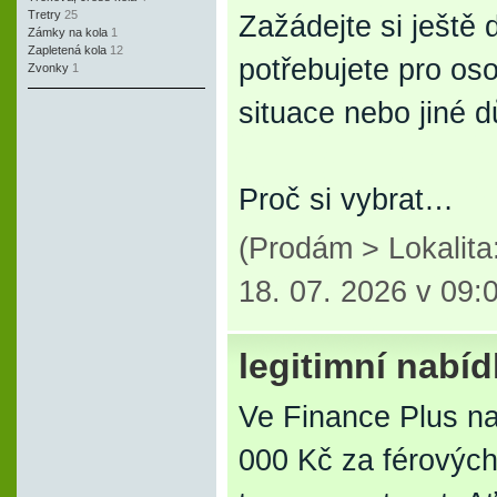
Tretry
25
Zažádejte si ještě 
Zámky na kola
1
Zapletená kola
12
potřebujete pro os
Zvonky
1
situace nebo jiné dů
Proč si vybrat…
(Prodám > Lokalit
18. 07. 2026 v 09:
legitimní nabí
Ve Finance Plus n
000 Kč za férovýc