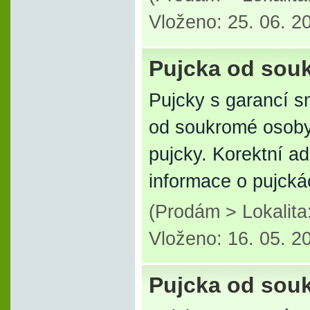
Vloženo: 25. 06. 2
Pujcka od sou
Pujcky s garancí s
od soukromé osoby
pujcky. Korektní a
informace o pujck
(Prodám > Lokalit
Vloženo: 16. 05. 2
Pujcka od sou