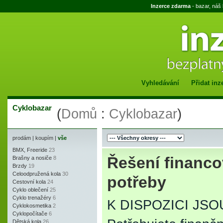
Inzerce zdarma
- bazar, náš
Vyhledávání
Přidat inz
Cyklobazar
(
Domů
:
Cyklobazar
)
prodám
|
koupím
|
vše
BMX, Freeride
23
Řešení financo
Brašny a nosiče
8
Brzdy
19
Celoodpružená kola
30
potřeby
Cestovní kola
24
Cyklo oblečení
25
Cyklo trenažéry
6
K DISPOZICI JS
Cyklokosmetika
2
Cyklopočítače
6
Dětská kola
26