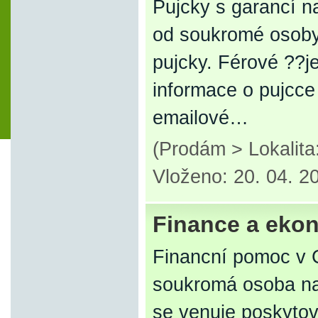
Pujcky s garancí n
od soukromé osoby
pujcky. Férové ??j
informace o pujcc
emailové…
(Prodám > Lokalit
Vloženo: 20. 04. 2
Finance a eko
Financní pomoc v 
soukromá osoba nab
se venuje poskyto