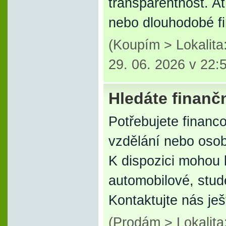
transparentnost. A
nebo dlouhodobé f
(Koupím > Lokalit
29. 06. 2026 v 22:
Hledáte finanč
Potřebujete financo
vzdělání nebo osob
K dispozici mohou 
automobilové, stu
Kontaktujte nás je
(Prodám > Lokalit