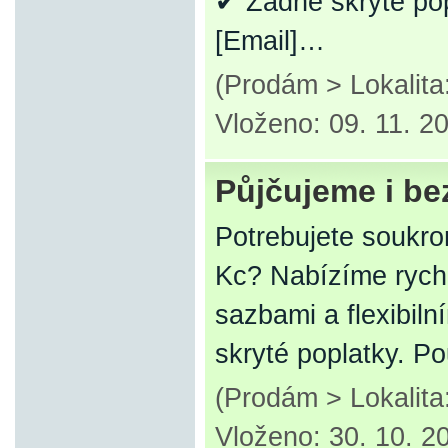
✔ Žádné skryté po
[Email]…
(Prodám > Lokalit
Vloženo: 09. 11. 2
Půjčujeme i bez
Potrebujete soukr
Kc? Nabízíme rychl
sazbami a flexibil
skryté poplatky. P
(Prodám > Lokalit
Vloženo: 30. 10. 2