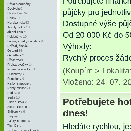
Potřebujete finan
Dětské sedačky
5
Dvojkola
6
půjčky pro jednotliv
Elektrokola
32
Helmy
11
Dostupné výše půj
Horská kola
53
Jiné typy kol
18
Jízdní kola
461
Od 20 000 Kč do 5
Koloběžky
10
Lahve, košíky na lahve
0
Výhody:
Nářadí, čističe
5
Ostatní
56
Osvětlení
2
Rychlý proces žád
Představce
9
Přehazovačky
14
(Koupím > Lokalita
Přívěsné vozíky
31
Pulsmetry
4
Pumpičky
0
Vloženo: 24. 07. 2
Ráfky a náboje
6
Rámy, vidlice
74
Řidítka
8
Sedla
10
Potřebujete hot
Silniční kola
20
Sjezd, free, 4x
2
dnes!
Skládačky
6
Stojany
0
Tašky na kolo
0
Hledáte rychlou, j
Tlumiče
1
Treková, cross kola
4