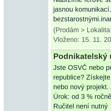
jasnou komunikací.
bezstarostnými.ina
(Prodám > Lokalit
Vloženo: 15. 11. 2
Podnikatelský 
Jste OSVČ nebo pr
republice? Získejt
nebo nový projekt.
Úrok: od 3 % ročn
Ručitel není nutný