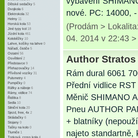
vybavení SHIMANO 
Dětské sedačky
5
Dvojkola
6
nové. PC: 14000, -
Elektrokola
32
Helmy
11
Horská kola
53
(Prodám > Lokalit
Jiné typy kol
18
Jízdní kola
461
04. 2014 v 22:43 
Koloběžky
10
Lahve, košíky na lahve
0
Nářadí, čističe
5
Ostatní
56
Author Stratos
Osvětlení
2
Představce
9
Přehazovačky
14
Rám dural 6061 7
Přívěsné vozíky
31
Pulsmetry
4
Přední vidlice RS
Pumpičky
0
Ráfky a náboje
6
Rámy, vidlice
74
Měnič SHIMANO Al
Řidítka
8
Sedla
10
Pneu AUTHOR PAN
Silniční kola
20
Sjezd, free, 4x
2
Skládačky
6
+ blatníky (nepouž
Stojany
0
Tašky na kolo
0
najeto standartně, 
Tlumiče
1
Treková, cross kola
4