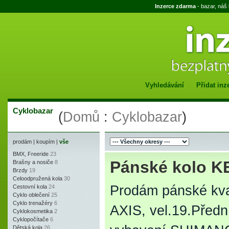
Inzerce zdarma
- bazar, náš
Vyhledávání
Přidat inz
Cyklobazar
(
Domů
:
Cyklobazar
)
prodám
|
koupím
|
vše
BMX, Freeride
23
Pánské kolo K
Brašny a nosiče
8
Brzdy
19
Celoodpružená kola
30
Prodám pánské kva
Cestovní kola
24
Cyklo oblečení
25
Cyklo trenažéry
6
AXIS, vel.19.Přední
Cyklokosmetika
2
Cyklopočítače
6
Dětská kola
26