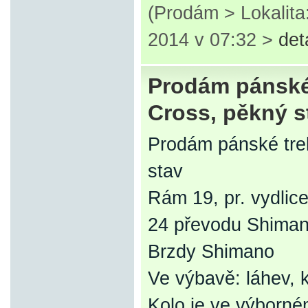
(Prodám > Lokalit
2014 v 07:32 >
det
Prodám pánské 
Cross, pěkný s
Prodám pánské trek
stav
Rám 19, pr. vydli
24 převodu Shimano
Brzdy Shimano
Ve výbavě: láhev, 
Kolo je ve výborn