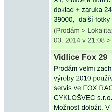
XT, vidlice a tlum
doklad + záruka 2
39000,- další fotk
(Prodám > Lokalita
03. 2014 v 21:08 
Vidlice Fox 29
Prodám velmi zach
výroby 2010 použí
servis ve FOX RAC
CYKLOŠVEC s.r.o.
Možnost doložit. 