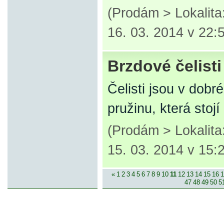
(Prodám > Lokalita
16. 03. 2014 v 22:
Brzdové čelis
Čelisti jsou v dobr
pružinu, která stoj
(Prodám > Lokalit
15. 03. 2014 v 15:
«
1
2
3
4
5
6
7
8
9
10
11
12
13
14
15
16
1
47
48
49
50
5
© 2007-2013 inzerce².cz | inzerc