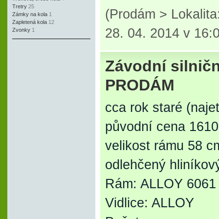
Tretry
25
(Prodám > Lokalit
Zámky na kola
1
Zapletená kola
12
28. 04. 2014 v 16:
Zvonky
1
Závodní silničn
PRODÁM
cca rok staré (naje
původní cena 16100
velikost rámu 58 c
odlehčený hliníkový
Rám: ALLOY 606
Vidlice: ALLOY