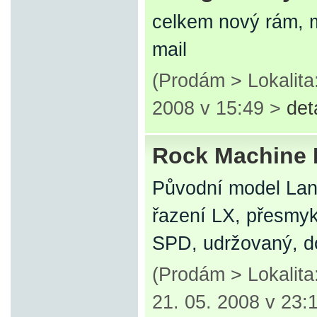
celkem nový rám, m
mail
(Prodám > Lokalita
2008 v 15:49 >
det
Rock Machine 
Původní model Land
řazení LX, přesmyk 
SPD, udržovaný, d
(Prodám > Lokalit
21. 05. 2008 v 23: