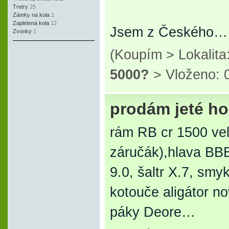
Tretry
25
Zámky na kola
1
Zapletená kola
12
Jsem z Českého…
Zvonky
1
(Koupím > Lokalit
5000?
> Vloženo: 0
prodám jeté ho
rám RB cr 1500 vel
záručák),hlava BB
9.0, šaltr X.7, smy
kotouče aligátor 
páky Deore…