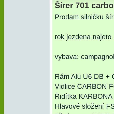
Šírer 701 carb
Prodam silničku ší
rok jezdena najeto
vybava: campagnol
Rám Alu U6 DB +
Vidlice CARBON 
Řidítka KARBON
Hlavové složení F