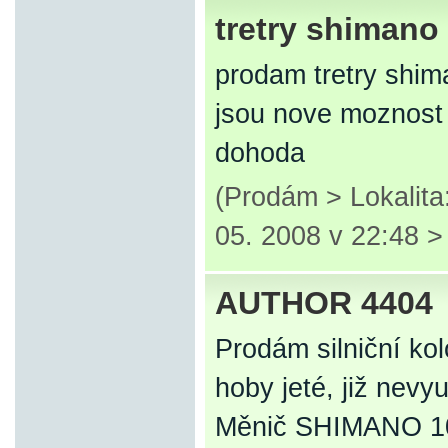
tretry shimano
prodam tretry shim
jsou nove moznost 
dohoda
(Prodám > Lokalit
05. 2008 v 22:48 
AUTHOR 4404
Prodám silniční ko
hoby jeté, již nevy
Měnič SHIMANO 10