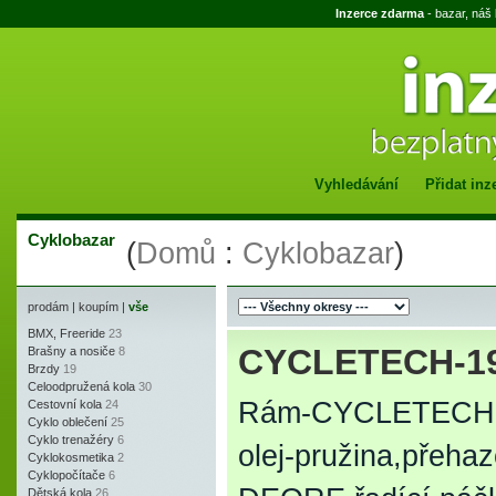
Inzerce zdarma
- bazar, náš
Vyhledávání
Přidat inz
Cyklobazar
(
Domů
:
Cyklobazar
)
prodám
|
koupím
|
vše
BMX, Freeride
23
CYCLETECH-1
Brašny a nosiče
8
Brzdy
19
Celoodpružená kola
30
Rám-CYCLETECH-1
Cestovní kola
24
Cyklo oblečení
25
Cyklo trenažéry
6
olej-pružina,přeha
Cyklokosmetika
2
Cyklopočítače
6
Dětská kola
26