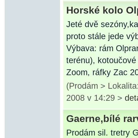
Horské kolo Ol
Jeté dvě sezóny,ka
proto stále jede vý
Výbava: rám Olpran
terénu), kotoučové
Zoom, ráfky Zac 2
(Prodám > Lokalita
2008 v 14:29 >
det
Gaerne,bílé rar
Prodám sil. tretry 