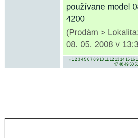
používane model 08
4200
(Prodám > Lokalit
08. 05. 2008 v 13:
«
1
2
3
4
5
6
7
8
9
10
11
12
13
14
15
16
1
47
48
49
50
5
© 2007-2013 inzerce².cz | inzerc
inzeráty, koupím, prodám, vymě
inze