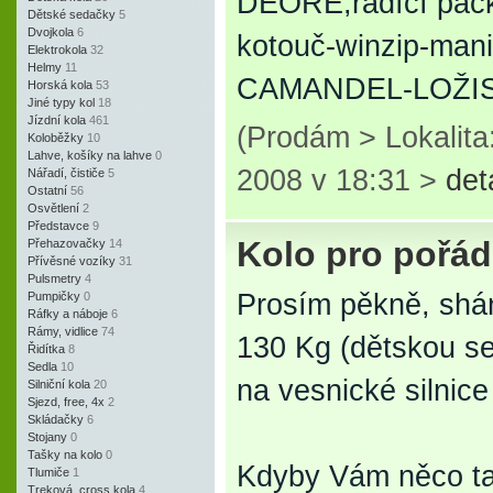
DEORE,řadící páč
Dětské sedačky
5
Dvojkola
6
kotouč-winzip-mani
Elektrokola
32
Helmy
11
CAMANDEL-LOŽISK
Horská kola
53
Jiné typy kol
18
Jízdní kola
461
(Prodám > Lokalita
Koloběžky
10
Lahve, košíky na lahve
0
2008 v 18:31 >
det
Nářadí, čističe
5
Ostatní
56
Osvětlení
2
Představce
9
Kolo pro pořád
Přehazovačky
14
Přívěsné vozíky
31
Pulsmetry
4
Prosím pěkně, shá
Pumpičky
0
Ráfky a náboje
6
Rámy, vidlice
74
130 Kg (dětskou se
Řidítka
8
Sedla
10
na vesnické silnice
Silniční kola
20
Sjezd, free, 4x
2
Skládačky
6
Stojany
0
Tašky na kolo
0
Kdyby Vám něco ta
Tlumiče
1
Treková, cross kola
4