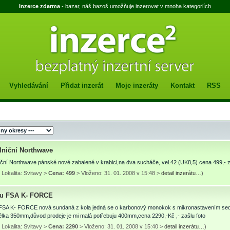
Inzerce zdarma
- bazar, náš bazoš umožňuje inzerovat v mnoha kategoriích
Vyhledávání
Přidat inzerát
Moje inzeráty
Kontakt
RSS
ilniční Northwave
niční Northwave pánské nové zabalené v krabici,na dva sucháče, vel.42 (UK8,5) cena 499,- z
Lokalita: Svitavy >
Cena: 499
> Vloženo: 31. 01. 2008 v 15:48 >
detail inzerátu…
)
ku FSA K- FORCE
FSA K- FORCE nová sundaná z kola jedná se o karbonový monokok s mikronastavením sedla
lka 350mm,důvod prodeje je mi malá potřebuju 400mm,cena 2290,-Kč ,- zašlu foto
Lokalita: Svitavy >
Cena: 2290
> Vloženo: 31. 01. 2008 v 15:40 >
detail inzerátu…
)