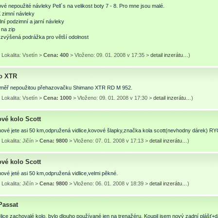
é nepoužité návleky Pell´s na velikost boty 7 - 8. Pro mne jsou malé.
zimní návleky
lní podzimní a jarní návleky
 na zip
zvýšená podrážka pro větší odolnost
Lokalita: Vsetín >
Cena: 400
> Vloženo: 09. 01. 2008 v 17:35 >
detail inzerátu…
)
o XTR
měř nepoužitou přehazovačku Shimano XTR RD M 952.
Lokalita: Vsetín >
Cena: 1000
> Vloženo: 09. 01. 2008 v 17:30 >
detail inzerátu…
)
ové kolo Scott
 nové jete asi 50 km,odpružená vidlice,kovové šlapky,značka kola scott(nevhodny dárek
Lokalita: Jičín >
Cena: 9800
> Vloženo: 07. 01. 2008 v 17:13 >
detail inzerátu…
)
ové kolo Scott
nové jeté asi 50 km,odpružená vidlice,velmi pěkné.
Lokalita: Jičín >
Cena: 9800
> Vloženo: 06. 01. 2008 v 18:39 >
detail inzerátu…
)
Passat
ice zachovalé kolo, bylo dlouho používané jen na trenažéru. Koupil jsem nový zadní plášť+d