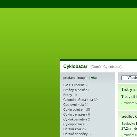
Cyklobazar
(
Domů
:
Cyklobazar
)
prodám
|
koupím
|
vše
BMX, Freeride
23
Tretry s
Brašny a nosiče
8
Brzdy
19
Tretry sil
Celoodpružená kola
30
(Prodám > 
Cestovní kola
24
Cyklo oblečení
25
Cyklo trenažéry
6
Sedlov
Cyklokosmetika
2
Sedlovku 
Cyklopočítače
6
27,2mm dé
Dětská kola
26
Dětské sedačky
5
(Prodám > 