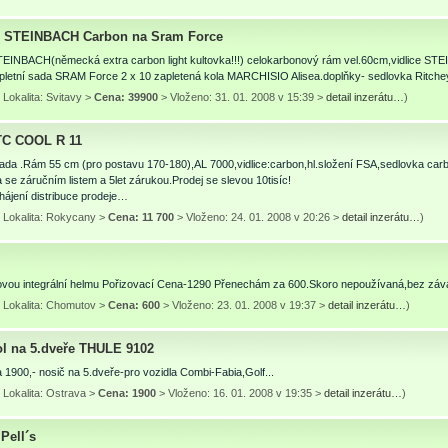
u STEINBACH Carbon na Sram Force
STEINBACH(německá extra carbon light kultovka!!!) celokarbonový rám vel.60cm,vidlice S
pletní sada SRAM Force 2 x 10 zapletená kola MARCHISIO Alisea.doplňky- sedlovka Ritc
Lokalita: Svitavy >
Cena: 39900
> Vloženo: 31. 01. 2008 v 15:39 >
detail inzerátu…
)
C COOL R 11
da .Rám 55 cm (pro postavu 170-180),AL 7000,vidlice:carbon,hl.složení FSA,sedlovka car
se záručním listem a 5let zárukou.Prodej se slevou 10tisíc!
hájení distribuce prodeje…
 Lokalita: Rokycany >
Cena: 11 700
> Vloženo: 24. 01. 2008 v 20:26 >
detail inzerátu…
)
vou integrální helmu Pořizovací Cena-1290 Přenechám za 600.Skoro nepoužívaná,bez záv
 Lokalita: Chomutov >
Cena: 600
> Vloženo: 23. 01. 2008 v 19:37 >
detail inzerátu…
)
ol na 5.dveře THULE 9102
1900,- nosič na 5.dveře-pro vozidla Combi-Fabia,Golf...
 Lokalita: Ostrava >
Cena: 1900
> Vloženo: 16. 01. 2008 v 19:35 >
detail inzerátu…
)
Pell´s