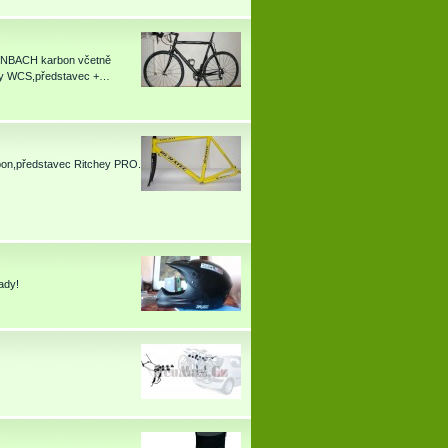
TEINBACH karbon včetně
hey WCS,představec +…
bon,představec Ritchey PRO.
ady!