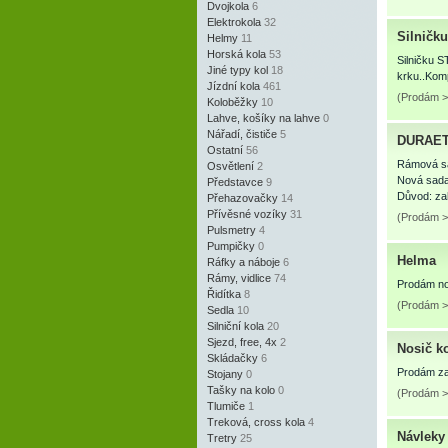
Dvojkola
6
Elektrokola
32
Silničk
Helmy
11
Horská kola
53
Silničku 
Jiné typy kol
18
krku..Kom
Jízdní kola
461
(Prodám > 
Koloběžky
10
Lahve, košíky na lahve
0
Nářadí, čističe
5
DURAET
Ostatní
56
Rámová sa
Osvětlení
2
Nová sada 
Představce
9
Důvod: za
Přehazovačky
14
Přívěsné vozíky
31
(Prodám >
Pulsmetry
4
Pumpičky
0
Helma
Ráfky a náboje
6
Rámy, vidlice
74
Prodám no
Řidítka
8
(Prodám >
Sedla
10
Silniční kola
20
Sjezd, free, 4x
2
Nosič k
Skládačky
6
Prodám za 
Stojany
0
Tašky na kolo
0
(Prodám >
Tlumiče
1
Treková, cross kola
4
Návleky 
Tretry
25