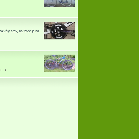
vělý stav, na fotce je na
átu…
)