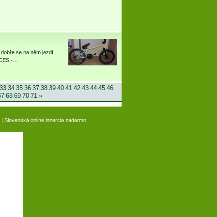
dobře se na něm jezdí,
ROCES -…
33
34
35
36
37
38
39
40
41
42
43
44
45
46
67
68
69
70
71
»
|
Slovenská online inzercia zadarmo