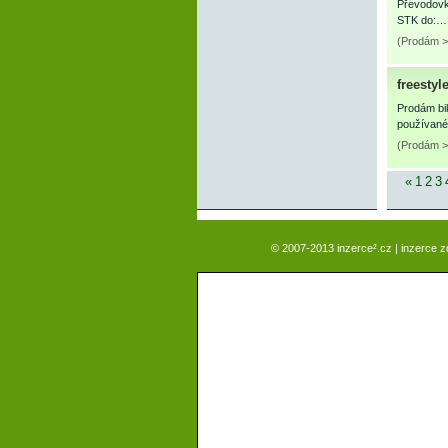
Převodovk
STK do:…
(Prodám > 
freestyl
Prodám bi
používané
(Prodám > 
«
1
2
3
© 2007-2013 inzerce².cz | inzerce 