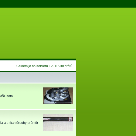
Celkem je na serveru 129115 inzerátů.
ašlu foto
 a s titan šrouby průměr