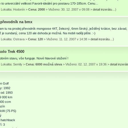
 to univerzální velikost Favorit-ideální pro postavu 170-185cm. Cenu…
 Lokalita: Hodonín >
Cena: 2000
> Vloženo: 30. 12. 2007 v 09:08 >
detail inzerátu…
)
převodník na bmx
m tu na prodej převodník mongoose 44T, železný, 6mm široký, ježděný krátce, bez závad, sk
už je sundaný, cena 120 ale dohoda je možná. Na mobil raději pište. :-)
 Lokalita: Ostrava >
Cena: 120
> Vloženo: 11. 12. 2007 v 14:38 >
detail inzerátu…
)
kolo Trek 4500
dobrém stavu, vše funguje. Nové hlavové složení !
Lokalita: Semily >
Cena: 6000 možná sleva
> Vloženo: 02. 12. 2007 v 19:36 >
detail inzer
n Golf
y: 1992
 od: 1993
99 000 km
400 ccm
nzín
 kW (75 PS)
ý
: hatchback
í: 3