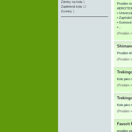
Zámky na kola
1
Prodám nov
Zapletená kola
12
AEROTEX 
Zvonky
1
• Univerzá
• Zapínání
• Gumová 
•…
(Prodám > 
Shiman
Prodám té
(Prodám > 
Treking
Kolo jako
(Prodám > 
Treking
Kolo jako 
(Prodám > 
Favorit 
prodám vel