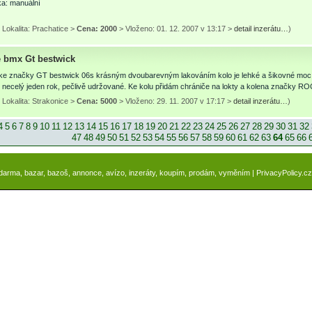
a: manuální
Lokalita: Prachatice >
Cena: 2000
> Vloženo: 01. 12. 2007 v 13:17 >
detail inzerátu…
)
e bmx Gt bestwick
ke značky GT bestwick 06s krásným dvoubarevným lakováním kolo je lehké a šikovné moc 
 necelý jeden rok, pečlivě udržované. Ke kolu přidám chrániče na lokty a kolena značky 
Lokalita: Strakonice >
Cena: 5000
> Vloženo: 29. 11. 2007 v 17:17 >
detail inzerátu…
)
4
5
6
7
8
9
10
11
12
13
14
15
16
17
18
19
20
21
22
23
24
25
26
27
28
29
30
31
32
47
48
49
50
51
52
53
54
55
56
57
58
59
60
61
62
63
64
65
66
zdarma, bazar, bazoš, annonce, avízo, inzeráty, koupím, prodám, vyměním |
PrivacyPolicy.cz