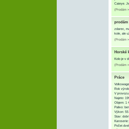
Cateye. Je
(Prodám >
prodám 
zdarec, ma
kole, ale 
(Prodám >
Horské 
Kolo je v 
(Prodám > 
Práce
Volkswage
Rok výrob
V provozu
Najeto: 1
Objem: 1 
Palivo: be
Výkon: 55
Stav: dobr
Karoserie
Počet dveř