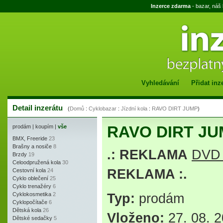
Inzerce zdarma
- bazar, náš
Vyhledávání
Přidat inz
Detail inzerátu
(
Domů
:
Cyklobazar
:
Jízdní kola
:
RAVO DIRT JUMP
)
RAVO DIRT J
prodám
|
koupím
|
vše
BMX, Freeride
23
Brašny a nosiče
8
.: REKLAMA
DVD 
Brzdy
19
Celoodpružená kola
30
REKLAMA :.
Cestovní kola
24
Cyklo oblečení
25
Cyklo trenažéry
6
Cyklokosmetika
2
Typ:
prodám
Cyklopočítače
6
Dětská kola
26
Vloženo:
27. 08. 2
Dětské sedačky
5