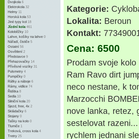
Dvojkola
6
Kategorie:
Cyklob
Elektrokola
32
Helmy
11
Horská kola
53
Lokalita:
Beroun
Jiné typy kol
18
Jízdní kola
461
Kontakt:
77349001
Koloběžky
10
Lahve, košíky na lahve
0
Nářadí, čističe
5
Cena: 6500
Ostatní
56
Osvětlení
2
Představce
9
Prodam svoje kolo 
Přehazovačky
14
Přívěsné vozíky
31
Pulsmetry
4
Ram Ravo dirt jump
Pumpičky
0
Ráfky a náboje
6
neco nestane, k tom
Rámy, vidlice
74
Řidítka
8
Sedla
10
Marzocchi BOMBER 
Silniční kola
20
Sjezd, free, 4x
2
nove lanka, retez, 
Skládačky
6
Stojany
0
sestelovat razeni..
Tašky na kolo
0
Tlumiče
1
Treková, cross kola
4
rychlem jednani sle
Tretry
25