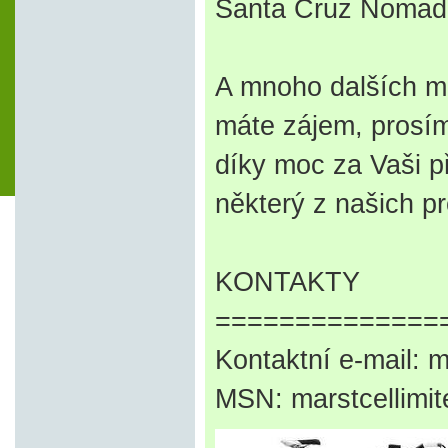
Santa Cruz Nomad 
A mnoho dalších mod
máte zájem, prosím
díky moc za Vaši p
některý z našich p
KONTAKTY
==============
Kontaktní e-mail: 
MSN: marstcellimi