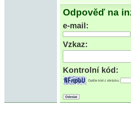
Odpověď na in
e-mail:
Vzkaz:
Kontrolní kód:
Opište kód z obrázku:
© 2007-2013 inzerce².cz | inzerc
inzeráty, koupím, prodám, vymě