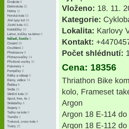
Dvojkola
6
Vloženo:
18. 11. 2
Elektrokola
32
Helmy
11
Horská kola
53
Kategorie:
Cyklob
Jiné typy kol
18
Jízdní kola
461
Lokalita:
Karlovy 
Koloběžky
10
Lahve, košíky na lahve
0
Nářadí, čističe
5
Kontakt:
+4470457
Ostatní
56
Osvětlení
2
Počet shlédnutí:
Představce
9
Přehazovačky
14
Přívěsné vozíky
31
Cena: 18356
Pulsmetry
4
Pumpičky
0
Ráfky a náboje
6
Thriathon Bike komp
Rámy, vidlice
74
Řidítka
8
Sedla
10
kolo, Frameset také
Silniční kola
20
Sjezd, free, 4x
2
Argon
Skládačky
6
Stojany
0
Argon 18 E-114 do 
Tašky na kolo
0
Tlumiče
1
Treková, cross kola
4
Argon 18 E-112 do 
Tretry
25