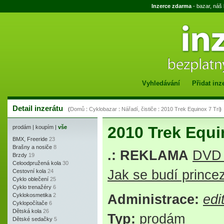
Inzerce zdarma
- bazar, náš
Vyhledávání
Přidat inz
Detail inzerátu
(
Domů
:
Cyklobazar
:
Nářadí, čističe
:
2010 Trek Equinox 7 Tri
)
2010 Trek Equi
prodám
|
koupím
|
vše
BMX, Freeride
23
Brašny a nosiče
8
.: REKLAMA
DVD 
Brzdy
19
Celoodpružená kola
30
Jak se budí princez
Cestovní kola
24
Cyklo oblečení
25
Cyklo trenažéry
6
Cyklokosmetika
2
Administrace:
edi
Cyklopočítače
6
Dětská kola
26
Typ:
prodám
Dětské sedačky
5