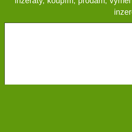
inzeráty, koupím, prodám, vymě
inze