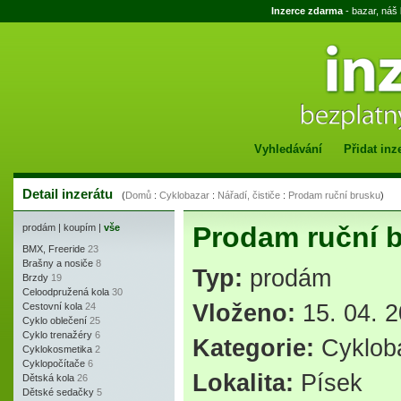
Inzerce zdarma
- bazar, náš
Vyhledávání
Přidat inz
Detail inzerátu
(
Domů
:
Cyklobazar
:
Nářadí, čističe
:
Prodam ruční brusku
)
Prodam ruční 
prodám
|
koupím
|
vše
BMX, Freeride
23
Brašny a nosiče
8
Typ:
prodám
Brzdy
19
Celoodpružená kola
30
Vloženo:
15. 04. 2
Cestovní kola
24
Cyklo oblečení
25
Cyklo trenažéry
6
Kategorie:
Cyklob
Cyklokosmetika
2
Cyklopočítače
6
Lokalita:
Písek
Dětská kola
26
Dětské sedačky
5