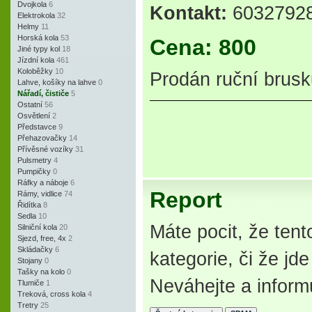
Dvojkola
6
Kontakt:
603279281
Elektrokola
32
Helmy
11
Horská kola
53
Cena: 800
Jiné typy kol
18
Jízdní kola
461
Koloběžky
10
Prodán ruční brusk
Lahve, košíky na lahve
0
Nářadí, čističe
5
Ostatní
56
Osvětlení
2
Představce
9
Přehazovačky
14
Přívěsné vozíky
31
Pulsmetry
4
Pumpičky
0
Ráfky a náboje
6
Report
Rámy, vidlice
74
Řidítka
8
Sedla
10
Máte pocit, že tent
Silniční kola
20
Sjezd, free, 4x
2
Skládačky
6
kategorie, či že j
Stojany
0
Tašky na kolo
0
Neváhejte a inform
Tlumiče
1
Treková, cross kola
4
Tretry
25