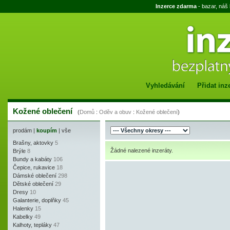
Inzerce zdarma
- bazar, náš
Vyhledávání
Přidat inz
Kožené oblečení
(
Domů
:
Oděv a obuv
:
Kožené oblečení
)
prodám
|
koupím
|
vše
Brašny, aktovky
5
Žádné nalezené inzeráty.
Brýle
8
Bundy a kabáty
106
Čepice, rukavice
18
Dámské oblečení
298
Dětské oblečení
29
Dresy
10
Galanterie, doplňky
45
Halenky
15
Kabelky
49
Kalhoty, tepláky
47