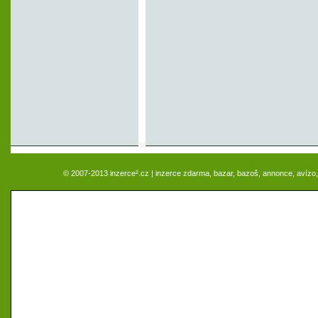
© 2007-2013 inzerce².cz | inzerce zdarma, bazar, bazoš, annonce, avízo