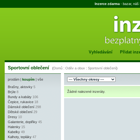
Inzerce zdarma
- bazar, náš
Vyhledávání
Přidat inz
Sportovní oblečení
(
Domů
:
Oděv a obuv
:
Sportovní oblečení
)
prodám
|
koupím
|
vše
Brašny, aktovky
5
Žádné nalezené inzeráty.
Brýle
8
Bundy a kabáty
106
Čepice, rukavice
18
Dámské oblečení
298
Dětské oblečení
29
Dresy
10
Galanterie, doplňky
45
Halenky
15
Kabelky
49
Kalhoty, tepláky
47