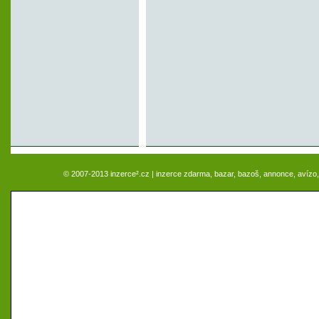
© 2007-2013 inzerce².cz | inzerce zdarma, bazar, bazoš, annonce, avízo