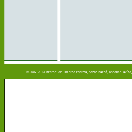
© 2007-2013 inzerce².cz | inzerce zdarma, bazar, bazoš, annonce, avízo