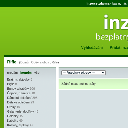
Inzerce zdarma
- bazar, náš
Vyhledávání
Přidat inz
Rifle
(
Domů
:
Oděv a obuv
:
Rifle
)
prodám
|
koupím
|
vše
Brašny, aktovky
5
Žádné nalezené inzeráty.
Brýle
8
Bundy a kabáty
106
Čepice, rukavice
18
Dámské oblečení
298
Dětské oblečení
29
Dresy
10
Galanterie, doplňky
45
Halenky
15
Kabelky
49
Kalhoty, tepláky
47