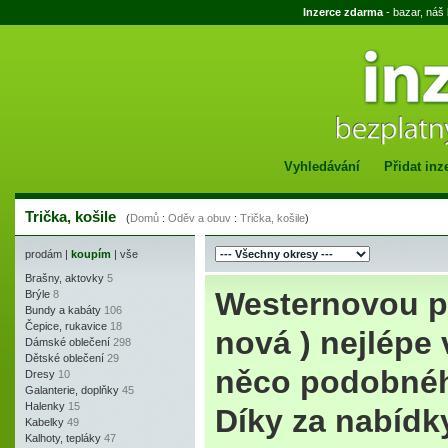
Inzerce zdarma
- bazar, náš
Vyhledávání
Přidat inz
Trička, košile
(
Domů
:
Oděv a obuv
:
Trička, košile
)
prodám
|
koupím
|
vše
Brašny, aktovky
5
Westernovou pá
Brýle
8
Bundy a kabáty
106
Čepice, rukavice
18
nová ) nejlépe 
Dámské oblečení
298
Dětské oblečení
29
něco podobného
Dresy
10
Galanterie, doplňky
45
Halenky
15
Díky za nabídk
Kabelky
49
Kalhoty, tepláky
47