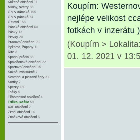
Kožené oblečení
11
Koupím: Westernovo
Mikiny, svetry
38
Obuv dámská
155
nejlépe velikost c
Obuv pánská
74
Ostatní
158
Pánské oblečení
60
fotkách v inzerátu 
Pásky
13
Plavky
20
(Koupím > Lokalit
Pracovní oblečení
21
Pyžama, župany
11
Rifle
8
01. 12. 2021 v 13:
Spodní prádlo
38
Společenské oblečení
22
Sportovní oblečení
15
Sukně, minisukně
7
Svatební a plesové šaty
31
Šortky
7
Šperky
180
Tašky
5
Těhotenské oblečení
4
Trička, košile
59
XXL oblečení
2
Zimní oblečení
14
Značkové oblečení
6