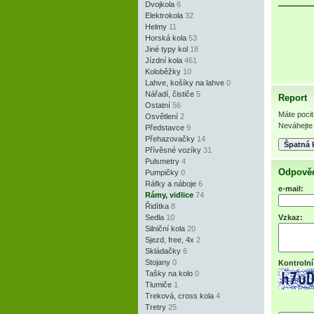
Dvojkola
6
Elektrokola
32
Helmy
11
Horská kola
53
Jiné typy kol
18
Jízdní kola
461
Koloběžky
10
Lahve, košíky na lahve
0
Nářadí, čističe
5
Report
Ostatní
56
Máte pocit
Osvětlení
2
Neváhejte 
Představce
9
Přehazovačky
14
Přívěsné vozíky
31
Pulsmetry
4
Odpověď
Pumpičky
0
Ráfky a náboje
6
e-mail:
Rámy, vidlice
74
Řidítka
8
Sedla
10
Vzkaz:
Silniční kola
20
Sjezd, free, 4x
2
Skládačky
6
Stojany
0
Kontrolní
Tašky na kolo
0
Tlumiče
1
Treková, cross kola
4
Tretry
25