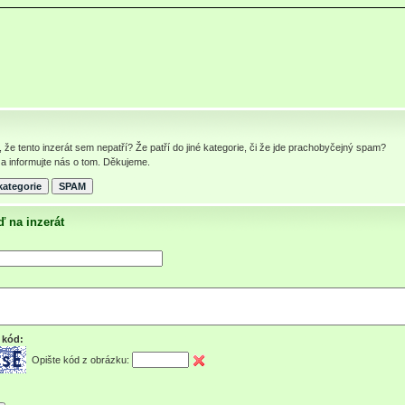
, že tento inzerát sem nepatří? Že patří do jiné kategorie, či že jde prachobyčejný spam?
a informujte nás o tom. Děkujeme.
 na inzerát
 kód:
Opište kód z obrázku: