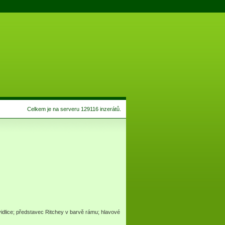
Celkem je na serveru 129116 inzerátů.
dlice; představec Ritchey v barvě rámu; hlavové