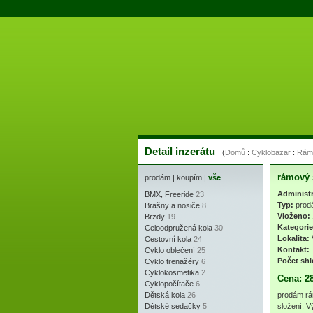
Detail inzerátu
(
Domů
:
Cyklobazar
:
Rámy
rámový 
prodám
|
koupím
|
vše
Administ
BMX, Freeride
23
Typ:
prod
Brašny a nosiče
8
Vloženo:
Brzdy
19
Kategorie
Celoodpružená kola
30
Lokalita:
Cestovní kola
24
Kontakt:
Cyklo oblečení
25
Počet shl
Cyklo trenažéry
6
Cyklokosmetika
2
Cena: 2
Cyklopočítače
6
Dětská kola
26
prodám rá
Dětské sedačky
5
složení. V