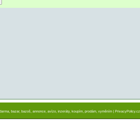
zdarma, bazar, bazoš, annonce, avízo, inzeráty, koupím, prodám, vyměním |
PrivacyPolicy.cz