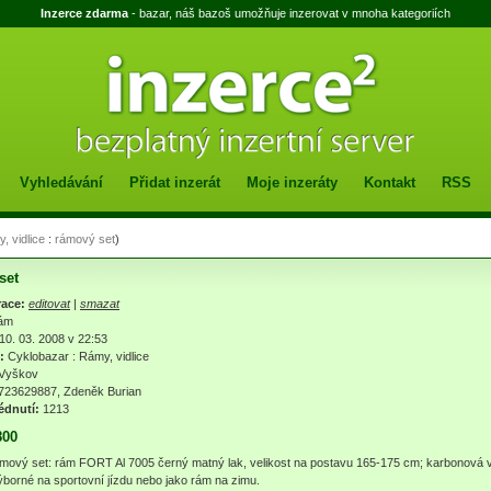
Inzerce zdarma
- bazar, náš bazoš umožňuje inzerovat v mnoha kategoriích
Vyhledávání
Přidat inzerát
Moje inzeráty
Kontakt
RSS
, vidlice
:
rámový set
)
set
race:
editovat
|
smazat
ám
10. 03. 2008 v 22:53
:
Cyklobazar
:
Rámy, vidlice
Vyškov
723629887, Zdeněk Burian
édnutí:
1213
800
mový set: rám FORT Al 7005 černý matný lak, velikost na postavu 165-175 cm; karbonová vi
ýborné na sportovní jízdu nebo jako rám na zimu.